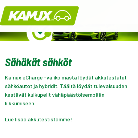
Kamux
Sähäkät sähköt
Kamux eCharge -valikoimasta löydät akkutestatut
sähköautot ja hybridit. Täältä löydät tulevaisuuden
kestävät kulkupelit vähäpäästöisempään
liikkumiseen.
Lue lisää
akkutestistämme
!