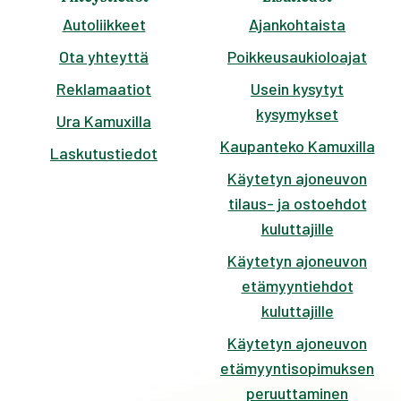
Autoliikkeet
Ajankohtaista
Ota yhteyttä
Poikkeusaukioloajat
Reklamaatiot
Usein kysytyt
kysymykset
Ura Kamuxilla
Kaupanteko Kamuxilla
Laskutustiedot
Käytetyn ajoneuvon
tilaus- ja ostoehdot
kuluttajille
Käytetyn ajoneuvon
etämyyntiehdot
kuluttajille
Käytetyn ajoneuvon
etämyyntisopimuksen
peruuttaminen