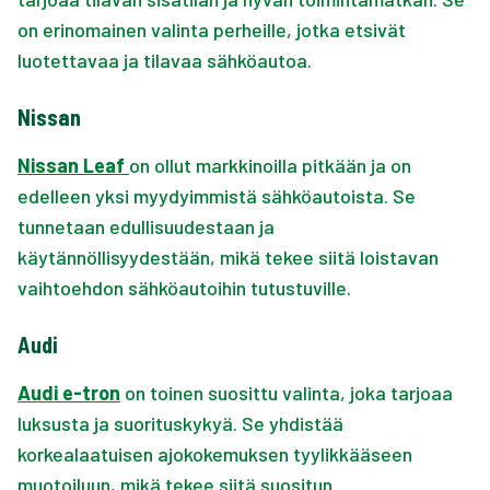
on erinomainen valinta perheille, jotka etsivät
luotettavaa ja tilavaa sähköautoa.
Nissan
Nissan Leaf
on ollut markkinoilla pitkään ja on
edelleen yksi myydyimmistä sähköautoista. Se
tunnetaan edullisuudestaan ja
käytännöllisyydestään, mikä tekee siitä loistavan
vaihtoehdon sähköautoihin tutustuville.
Audi
Audi e-tron
on toinen suosittu valinta, joka tarjoaa
luksusta ja suorituskykyä. Se yhdistää
korkealaatuisen ajokokemuksen tyylikkääseen
muotoiluun, mikä tekee siitä suositun