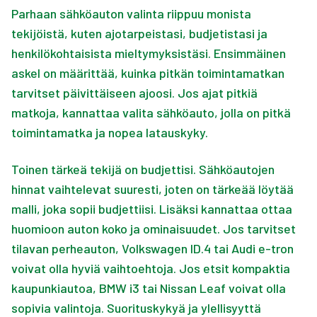
Parhaan sähköauton valinta riippuu monista
tekijöistä, kuten ajotarpeistasi, budjetistasi ja
henkilökohtaisista mieltymyksistäsi. Ensimmäinen
askel on määrittää, kuinka pitkän toimintamatkan
tarvitset päivittäiseen ajoosi. Jos ajat pitkiä
matkoja, kannattaa valita sähköauto, jolla on pitkä
toimintamatka ja nopea latauskyky.
Toinen tärkeä tekijä on budjettisi. Sähköautojen
hinnat vaihtelevat suuresti, joten on tärkeää löytää
malli, joka sopii budjettiisi. Lisäksi kannattaa ottaa
huomioon auton koko ja ominaisuudet. Jos tarvitset
tilavan perheauton, Volkswagen ID.4 tai Audi e-tron
voivat olla hyviä vaihtoehtoja. Jos etsit kompaktia
kaupunkiautoa, BMW i3 tai Nissan Leaf voivat olla
sopivia valintoja. Suorituskykyä ja ylellisyyttä