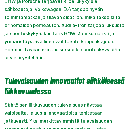
BMW ja Porsche tarjoavat kilpailukykyisiä
sähköautoja. Volkswagen ID.4 tarjoaa hyvän
toimintamatkan ja tilavan sisätilan, mikä tekee siitä
erinomaisen perheauton. Audi e-tron tarjoaa luksusta
ja suorituskykyä, kun taas BMW i3 on kompakti ja
ympäristöystävällinen vaihtoehto kaupunkiajoon.
Porsche Taycan erottuu korkealla suorituskyvyllään
ja ylellisyydellään.
Tulevaisuuden innovaatiot sähköisessä
liikkuvuudessa
Sähköisen liikkuvuuden tulevaisuus näyttää
valoisalta, ja uusia innovaatioita kehitetään
jatkuvasti. Yksi merkittävimmistä tulevaisuuden
trendeistä on akkuteknologian kehitys. Uudet