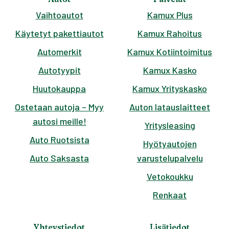
Vaihtoautot
Kamux Plus
Käytetyt pakettiautot
Kamux Rahoitus
Automerkit
Kamux Kotiintoimitus
Autotyypit
Kamux Kasko
Huutokauppa
Kamux Yrityskasko
Ostetaan autoja – Myy
Auton latauslaitteet
autosi meille!
Yritysleasing
Auto Ruotsista
Hyötyautojen
Auto Saksasta
varustelupalvelu
Vetokoukku
Renkaat
Yhteystiedot
Lisätiedot