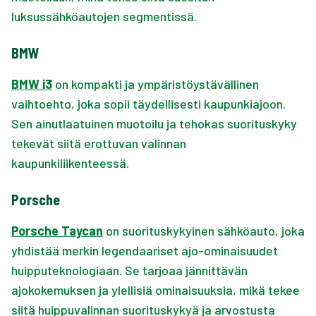
luksussähköautojen segmentissä.
BMW
BMW i3
on kompakti ja ympäristöystävällinen
vaihtoehto, joka sopii täydellisesti kaupunkiajoon.
Sen ainutlaatuinen muotoilu ja tehokas suorituskyky
tekevät siitä erottuvan valinnan
kaupunkiliikenteessä.
Porsche
Porsche Taycan
on suorituskykyinen sähköauto, joka
yhdistää merkin legendaariset ajo-ominaisuudet
huipputeknologiaan. Se tarjoaa jännittävän
ajokokemuksen ja ylellisiä ominaisuuksia, mikä tekee
siitä huippuvalinnan suorituskykyä ja arvostusta