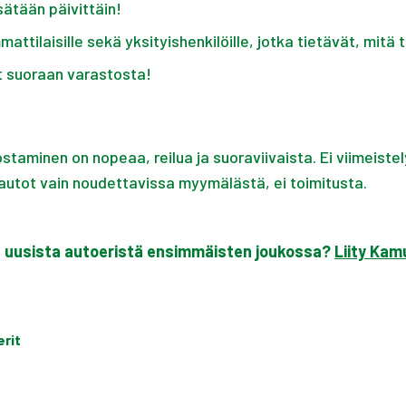
sätään päivittäin!
attilaisille sekä yksityishenkilöille, jotka tietävät, mitä
 suoraan varastosta!
staminen on nopeaa, reilua ja suoraviivaista. Ei viimeistely
t autot vain noudettavissa myymälästä, ei toimitusta.
n uusista autoeristä ensimmäisten joukossa?
Liity Kam
erit