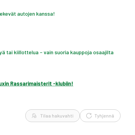
 tekevät autojen kanssa!
ä tai kiillottelua – vain suoria kauppoja osaajilta
uxin Rassarimaisterit -klubiin!
Tilaa hakuvahti
Tyhjennä