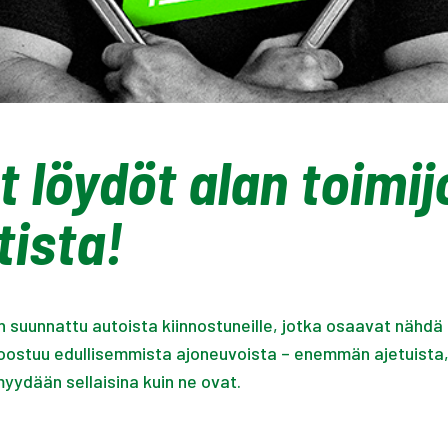
t löydöt alan toimi
tista!
 suunnattu autoista kiinnostuneille, jotka osaavat nähdä p
ostuu edullisemmista ajoneuvoista – enemmän ajetuista, 
myydään sellaisina kuin ne ovat.