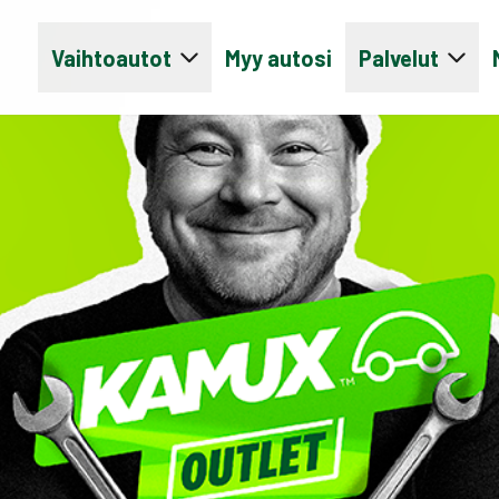
Vaihtoautot
Myy autosi
Palvelut