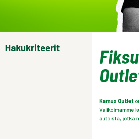
Hakukriteerit
Fiksu
Outle
Kamux Outlet
on
Valikoimamme ko
autoista, jotka 