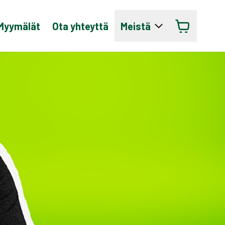
Myymälät
Ota yhteyttä
Meistä