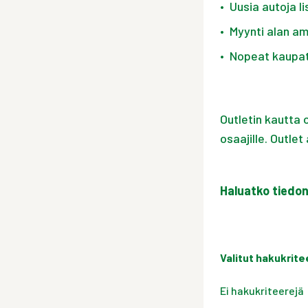
•
Uusia autoja li
•
Myynti alan amm
•
Nopeat kaupat
Outletin kautta o
osaajille. Outle
Haluatko tiedo
Valitut hakukrite
Ei hakukriteerejä