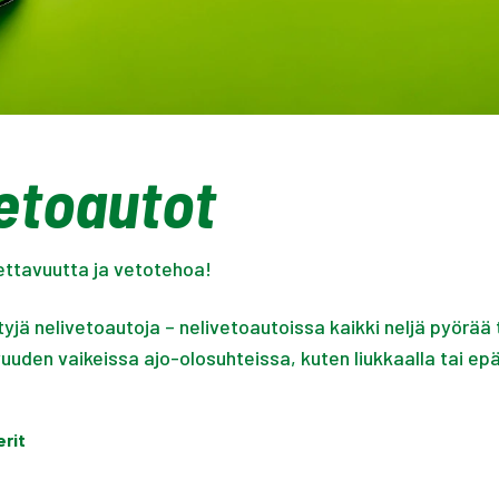
etoautot
ttavuutta ja vetotehoa!
yjä nelivetoautoja – nelivetoautoissa kaikki neljä pyörä
vuuden vaikeissa ajo-olosuhteissa, kuten liukkaalla tai epät
erit