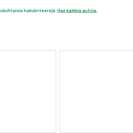
ivukohtaisia hakukriteerejä.
Hae kaikkia autoja.