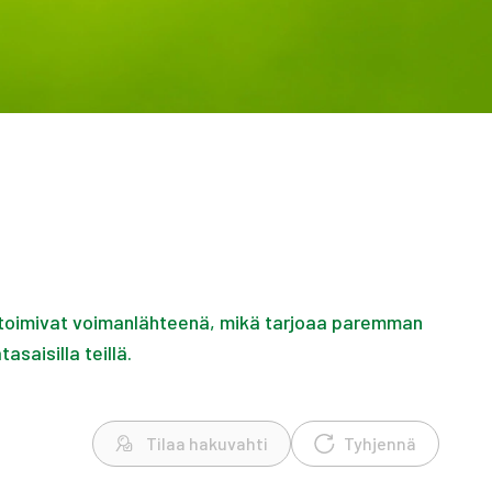
ä toimivat voimanlähteenä, mikä tarjoaa paremman
asaisilla teillä.
Tilaa hakuvahti
Tyhjennä