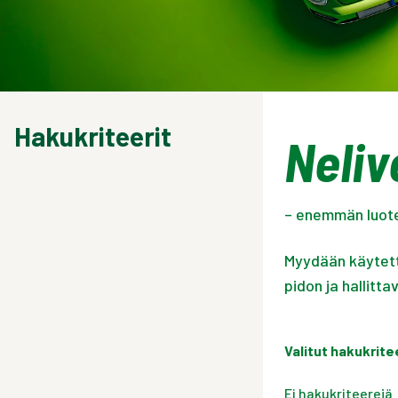
Hakukriteerit
Neliv
– enemmän luote
Myydään käytett
pidon ja hallitta
Valitut hakukrite
Ei hakukriteerejä