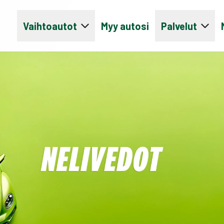
Vaihtoautot
Myy autosi
Palvelut