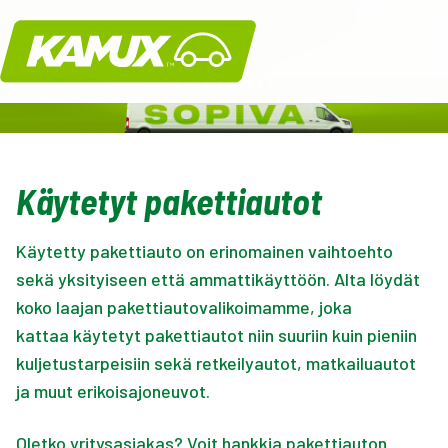
Kamux
Käytetyt pakettiautot
Käytetty pakettiauto on erinomainen vaihtoehto
sekä yksityiseen että ammattikäyttöön. Alta löydät
koko laajan pakettiautovalikoimamme, joka
kattaa käytetyt pakettiautot niin suuriin kuin pieniin
kuljetustarpeisiin sekä retkeilyautot, matkailuautot
ja muut erikoisajoneuvot.
Oletko yritysasiakas? Voit hankkia pakettiauton