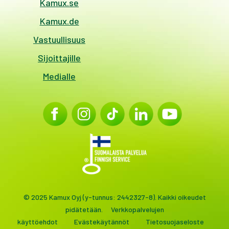
Kamux.se
Kamux.de
Vastuullisuus
Sijoittajille
Medialle
© 2025 Kamux Oyj (y-tunnus: 2442327-8). Kaikki oikeudet
pidätetään.
Verkkopalvelujen
käyttöehdot
Evästekäytännöt
Tietosuojaseloste