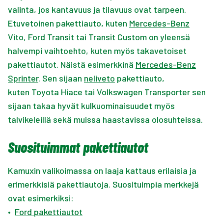
valinta, jos kantavuus ja tilavuus ovat tarpeen.
Etuvetoinen pakettiauto, kuten
Mercedes-Benz
Vito
,
Ford Transit
tai
Transit Custom
on yleensä
halvempi vaihtoehto, kuten myös takavetoiset
pakettiautot. Näistä esimerkkinä
Mercedes-Benz
Sprinter
. Sen sijaan
neliveto
pakettiauto,
kuten
Toyota Hiace
tai
Volkswagen Transporter
sen
sijaan takaa hyvät kulkuominaisuudet myös
talvikeleillä sekä muissa haastavissa olosuhteissa.
Suosituimmat pakettiautot
Kamuxin valikoimassa on laaja kattaus erilaisia ja
erimerkkisiä pakettiautoja. Suosituimpia merkkejä
ovat esimerkiksi:
•
Ford pakettiautot