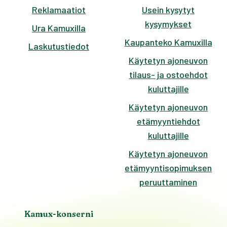
Reklamaatiot
Usein kysytyt
kysymykset
Ura Kamuxilla
Kaupanteko Kamuxilla
Laskutustiedot
Käytetyn ajoneuvon
tilaus- ja ostoehdot
kuluttajille
Käytetyn ajoneuvon
etämyyntiehdot
kuluttajille
Käytetyn ajoneuvon
etämyyntisopimuksen
peruuttaminen
Kamux-konserni