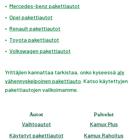
•
Mercedes-benz pakettiautot
•
Opel pakettiautot
•
Renault pakettiautot
•
Toyota pakettiautot
•
Volkswagen pakettiautot
Yrittäjien kannattaa tarkistaa, onko kyseessä
alv
vähennyskelpoinen pakettiauto
. Katso käytettyjen
pakettiautojen valikoimamme.
Autot
Palvelut
Vaihtoautot
Kamux Plus
Käytetyt pakettiautot
Kamux Rahoitus