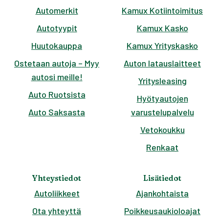
Automerkit
Kamux Kotiintoimitus
Autotyypit
Kamux Kasko
Huutokauppa
Kamux Yrityskasko
Ostetaan autoja – Myy
Auton latauslaitteet
autosi meille!
Yritysleasing
Auto Ruotsista
Hyötyautojen
Auto Saksasta
varustelupalvelu
Vetokoukku
Renkaat
Yhteystiedot
Lisätiedot
Autoliikkeet
Ajankohtaista
Ota yhteyttä
Poikkeusaukioloajat