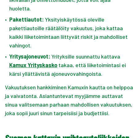
huoletta.
•
Pakettiautot:
Yksityiskäytössä oleville
pakettiautoille räätälöity vakuutus, joka kattaa
kaikki liiketoimintaan liittyvät riskit ja mahdolliset
vahingot.
•
Yritysajoneuvot:
Yrityksille suunnattu kattava
Kamux Yrityskasko
takaa, että liiketoimintasi ei
kärsi yllättävistä ajoneuvovahingoista.
Vakuutuksen hankkiminen Kamuxin kautta on helppoa
ja vaivatonta. Asiantuntevat myyjämme auttavat
sinua valitsemaan parhaan mahdollisen vakuutuksen,
joka sopii juuri sinun tarpeisiisi ja budjettiisi.
Suomen kattavin vaihtoautoliikkeiden