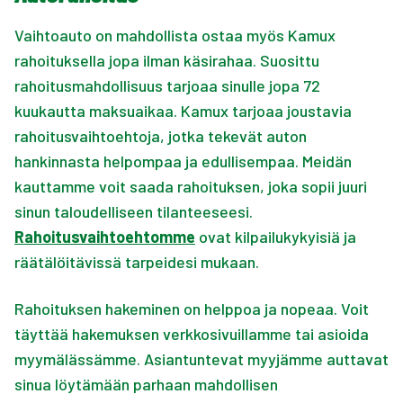
Vaihtoauto on mahdollista ostaa myös Kamux
rahoituksella jopa ilman käsirahaa. Suosittu
rahoitusmahdollisuus tarjoaa sinulle jopa 72
kuukautta maksuaikaa. Kamux tarjoaa joustavia
rahoitusvaihtoehtoja, jotka tekevät auton
hankinnasta helpompaa ja edullisempaa. Meidän
kauttamme voit saada rahoituksen, joka sopii juuri
sinun taloudelliseen tilanteeseesi.
Rahoitusvaihtoehtomme
ovat kilpailukykyisiä ja
räätälöitävissä tarpeidesi mukaan.
Rahoituksen hakeminen on helppoa ja nopeaa. Voit
täyttää hakemuksen verkkosivuillamme tai asioida
myymälässämme. Asiantuntevat myyjämme auttavat
sinua löytämään parhaan mahdollisen