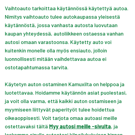
Vaihtoauto tarkoittaa käytännössä käytettyä autoa.
Nimitys vaihtoauto tulee autokaupassa yleisestä
käytännöstä, jossa vanhasta autosta luovutaan
kaupan yhteydessä, autoliikkeen ostaessa vanhan
autosi omaan varastoonsa. Käytetty auto voi
kuitenkin monelle olla myös ensiauto, jolloin
luonnollisesti mitään vaihdettavaa autoa ei
ostotapahtumassa tarvita.
Käytetyn auton ostaminen Kamuxilta on helppoa ja
luotettavaa. Hoidamme käytännön asiat puolestasi,
ja voit olla varma, että kaikki auton ostamiseen ja
myymiseen liittyvät paperityöt tulee hoidettua
oikeaoppisesti. Voit tarjota omaa autoasi meille
ostettavaksi tältä
Myy autosi meille -sivulta
, ja
laskemme sinulle autostasi kilpailukykyisen hinnan.