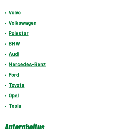
•
Volvo
•
Volkswagen
•
Polestar
•
BMW
•
Audi
•
Mercedes-Benz
•
Ford
•
Toyota
•
Opel
•
Tesla
Autorahoitus