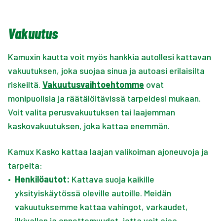
Vakuutus
Kamuxin kautta voit myös hankkia autollesi kattavan
vakuutuksen, joka suojaa sinua ja autoasi erilaisilta
riskeiltä.
Vakuutusvaihtoehtomme
ovat
monipuolisia ja räätälöitävissä tarpeidesi mukaan.
Voit valita perusvakuutuksen tai laajemman
kaskovakuutuksen, joka kattaa enemmän.
Kamux Kasko kattaa laajan valikoiman ajoneuvoja ja
tarpeita:
•
Henkilöautot:
Kattava suoja kaikille
yksityiskäytössä oleville autoille. Meidän
vakuutuksemme kattaa vahingot, varkaudet,
ilkivallan ja onnettomuudet, jotta voit ajaa