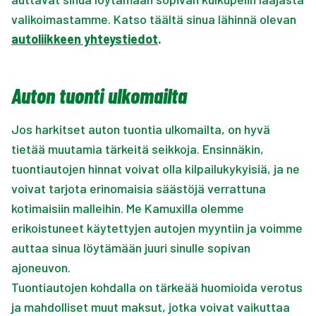
valikoimastamme. Katso täältä sinua lähinnä olevan
autoliikkeen yhteystiedot
.
Auton tuonti ulkomailta
Jos harkitset auton tuontia ulkomailta, on hyvä
tietää muutamia tärkeitä seikkoja. Ensinnäkin,
tuontiautojen hinnat voivat olla kilpailukykyisiä, ja ne
voivat tarjota erinomaisia säästöjä verrattuna
kotimaisiin malleihin. Me Kamuxilla olemme
erikoistuneet käytettyjen autojen myyntiin ja voimme
auttaa sinua löytämään juuri sinulle sopivan
ajoneuvon.
Tuontiautojen kohdalla on tärkeää huomioida verotus
ja mahdolliset muut maksut, jotka voivat vaikuttaa