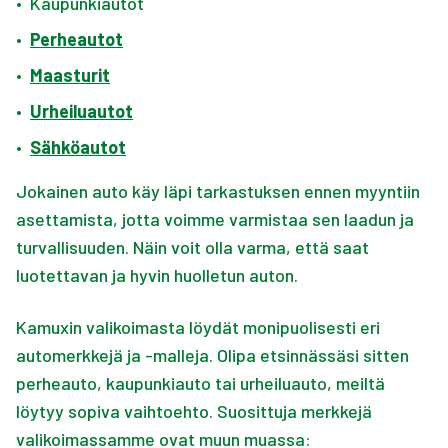
•
Kaupunkiautot
•
Perheautot
•
Maasturit
•
Urheiluautot
•
Sähköautot
Jokainen auto käy läpi tarkastuksen ennen myyntiin
asettamista, jotta voimme varmistaa sen laadun ja
turvallisuuden. Näin voit olla varma, että saat
luotettavan ja hyvin huolletun auton.
Kamuxin valikoimasta löydät monipuolisesti eri
automerkkejä ja -malleja. Olipa etsinnässäsi sitten
perheauto, kaupunkiauto tai urheiluauto, meiltä
löytyy sopiva vaihtoehto. Suosittuja merkkejä
valikoimassamme ovat muun muassa: