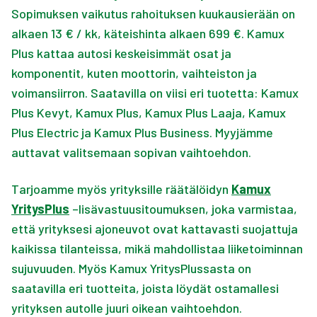
Sopimuksen vaikutus rahoituksen kuukausierään on
alkaen 13 € / kk, käteishinta alkaen 699 €. Kamux
Plus kattaa autosi keskeisimmät osat ja
komponentit, kuten moottorin, vaihteiston ja
voimansiirron. Saatavilla on viisi eri tuotetta: Kamux
Plus Kevyt, Kamux Plus, Kamux Plus Laaja, Kamux
Plus Electric ja Kamux Plus Business. Myyjämme
auttavat valitsemaan sopivan vaihtoehdon.
Tarjoamme myös yrityksille räätälöidyn
Kamux
YritysPlus
–lisävastuusitoumuksen, joka varmistaa,
että yrityksesi ajoneuvot ovat kattavasti suojattuja
kaikissa tilanteissa, mikä mahdollistaa liiketoiminnan
sujuvuuden. Myös Kamux YritysPlussasta on
saatavilla eri tuotteita, joista löydät ostamallesi
yrityksen autolle juuri oikean vaihtoehdon.