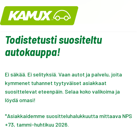
Kamux
Todistetusti suositeltu
autokauppa!
Ei säkää. Ei selityksiä. Vaan autot ja palvelu, joita
kymmenet tuhannet tyytyväiset asiakkaat
suosittelevat eteenpäin. Selaa koko valikoima ja
löydä omasi!
*Asiakkaidemme suositteluhalukkuutta mittaava NPS
+73, tammi–huhtikuu 2026.