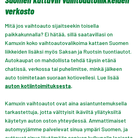
verkosto
Mitä jos vaihtoauto sijaitseekin toisella
paikkakunnalla? Ei hätää, sillä saatavillasi on
Kamuxin koko vaihtoautovalikoima kattaen Suomen
liikkeiden lisäksi myös Saksan ja Ruotsin tuontiautot.
Autokaupat on mahdollista tehdä täysin etänä
chatissä, verkossa tai puhelimitse, minkä jälkeen
auto toimitetaan suoraan kotiovellesi. Lue lisää
auton kotiintoimituksesta
.
Kamuxin vaihtoautot ovat aina asiantuntemuksella
tarkastettuja, jotta välttyisit ikäviltä yllätyksiltä
käytetyn auton oston yhteydessä. Ammattimaiset
automyyjämme palvelevat sinua ympäri Suomen, ja
auttavat sinua löytämään sopivan kulkupelin laajasta