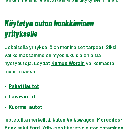
Käytetyn auton hankkiminen
yritykselle
Jokaisella yrityksellä on moninaiset tarpeet. Siksi
valikoimassamme on myös lukuisia erilaisia
hyötyautoja. Löydät
Kamux Worxin
valikoimasta
muun muassa:
•
Pakettiautot
•
Lava-autot
•
Kuorma-autot
luotetuilta merkeiltä, kuten
Volkswagen
,
Mercedes-
Benz
sekä
Ford
. Yrityksen käytetyn auton ostaminen