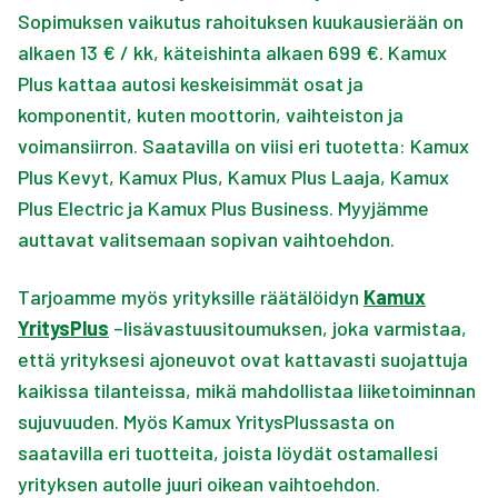
Sopimuksen vaikutus rahoituksen kuukausierään on
alkaen 13 € / kk, käteishinta alkaen 699 €. Kamux
Plus kattaa autosi keskeisimmät osat ja
komponentit, kuten moottorin, vaihteiston ja
voimansiirron. Saatavilla on viisi eri tuotetta: Kamux
Plus Kevyt, Kamux Plus, Kamux Plus Laaja, Kamux
Plus Electric ja Kamux Plus Business. Myyjämme
auttavat valitsemaan sopivan vaihtoehdon.
Tarjoamme myös yrityksille räätälöidyn
Kamux
YritysPlus
–lisävastuusitoumuksen, joka varmistaa,
että yrityksesi ajoneuvot ovat kattavasti suojattuja
kaikissa tilanteissa, mikä mahdollistaa liiketoiminnan
sujuvuuden. Myös Kamux YritysPlussasta on
saatavilla eri tuotteita, joista löydät ostamallesi
yrityksen autolle juuri oikean vaihtoehdon.