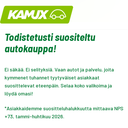
Kamux
Todistetusti suositeltu
autokauppa!
Ei säkää. Ei selityksiä. Vaan autot ja palvelu, joita
kymmenet tuhannet tyytyväiset asiakkaat
suosittelevat eteenpäin. Selaa koko valikoima ja
löydä omasi!
*Asiakkaidemme suositteluhalukkuutta mittaava NPS
+73, tammi–huhtikuu 2026.