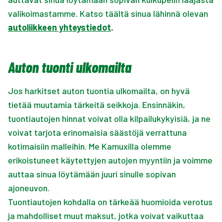
valikoimastamme. Katso täältä sinua lähinnä olevan
autoliikkeen yhteystiedot
.
Auton tuonti ulkomailta
Jos harkitset auton tuontia ulkomailta, on hyvä
tietää muutamia tärkeitä seikkoja. Ensinnäkin,
tuontiautojen hinnat voivat olla kilpailukykyisiä, ja ne
voivat tarjota erinomaisia säästöjä verrattuna
kotimaisiin malleihin. Me Kamuxilla olemme
erikoistuneet käytettyjen autojen myyntiin ja voimme
auttaa sinua löytämään juuri sinulle sopivan
ajoneuvon.
Tuontiautojen kohdalla on tärkeää huomioida verotus
ja mahdolliset muut maksut, jotka voivat vaikuttaa