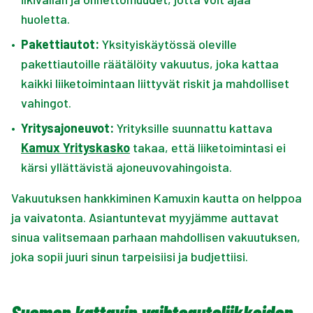
huoletta.
•
Pakettiautot:
Yksityiskäytössä oleville
pakettiautoille räätälöity vakuutus, joka kattaa
kaikki liiketoimintaan liittyvät riskit ja mahdolliset
vahingot.
•
Yritysajoneuvot:
Yrityksille suunnattu kattava
Kamux Yrityskasko
takaa, että liiketoimintasi ei
kärsi yllättävistä ajoneuvovahingoista.
Vakuutuksen hankkiminen Kamuxin kautta on helppoa
ja vaivatonta. Asiantuntevat myyjämme auttavat
sinua valitsemaan parhaan mahdollisen vakuutuksen,
joka sopii juuri sinun tarpeisiisi ja budjettiisi.
Suomen kattavin vaihtoautoliikkeiden