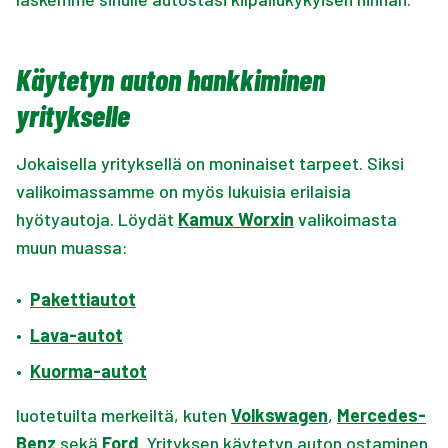
Käytetyn auton hankkiminen
yritykselle
Jokaisella yrityksellä on moninaiset tarpeet. Siksi
valikoimassamme on myös lukuisia erilaisia
hyötyautoja. Löydät
Kamux Worxin
valikoimasta
muun muassa:
•
Pakettiautot
•
Lava-autot
•
Kuorma-autot
luotetuilta merkeiltä, kuten
Volkswagen
,
Mercedes-
Benz
sekä
Ford
. Yrityksen käytetyn auton ostaminen