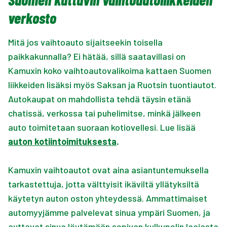
verkosto
Mitä jos vaihtoauto sijaitseekin toisella
paikkakunnalla? Ei hätää, sillä saatavillasi on
Kamuxin koko vaihtoautovalikoima kattaen Suomen
liikkeiden lisäksi myös Saksan ja Ruotsin tuontiautot.
Autokaupat on mahdollista tehdä täysin etänä
chatissä, verkossa tai puhelimitse, minkä jälkeen
auto toimitetaan suoraan kotiovellesi. Lue lisää
auton kotiintoimituksesta
.
Kamuxin vaihtoautot ovat aina asiantuntemuksella
tarkastettuja, jotta välttyisit ikäviltä yllätyksiltä
käytetyn auton oston yhteydessä. Ammattimaiset
automyyjämme palvelevat sinua ympäri Suomen, ja
auttavat sinua löytämään sopivan kulkupelin laajasta