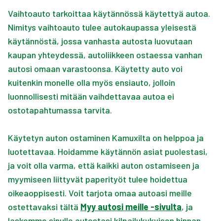
Vaihtoauto tarkoittaa käytännössä käytettyä autoa.
Nimitys vaihtoauto tulee autokaupassa yleisestä
käytännöstä, jossa vanhasta autosta luovutaan
kaupan yhteydessä, autoliikkeen ostaessa vanhan
autosi omaan varastoonsa. Käytetty auto voi
kuitenkin monelle olla myös ensiauto, jolloin
luonnollisesti mitään vaihdettavaa autoa ei
ostotapahtumassa tarvita.
Käytetyn auton ostaminen Kamuxilta on helppoa ja
luotettavaa. Hoidamme käytännön asiat puolestasi,
ja voit olla varma, että kaikki auton ostamiseen ja
myymiseen liittyvät paperityöt tulee hoidettua
oikeaoppisesti. Voit tarjota omaa autoasi meille
ostettavaksi tältä
Myy autosi meille -sivulta
, ja
laskemme sinulle autostasi kilpailukykyisen hinnan.