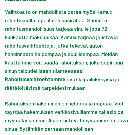
Vaihtoauto on mahdollista ostaa myös Kamux
rahoituksella jopa ilman käsirahaa. Suosittu
rahoitusmahdollisuus tarjoaa sinulle jopa 72
kuukautta maksuaikaa. Kamux tarjoaa joustavia
rahoitusvaihtoehtoja, jotka tekevät auton
hankinnasta helpompaa ja edullisempaa. Meidän
kauttamme voit saada rahoituksen, joka sopii juuri
sinun taloudelliseen tilanteeseesi.
Rahoitusvaihtoehtomme
ovat kilpailukykyisiä ja
räätälöitävissä tarpeidesi mukaan.
Rahoituksen hakeminen on helppoa ja nopeaa. Voit
täyttää hakemuksen verkkosivuillamme tai asioida
myymälässämme. Asiantuntevat myyjämme auttavat
sinua löytämään parhaan mahdollisen