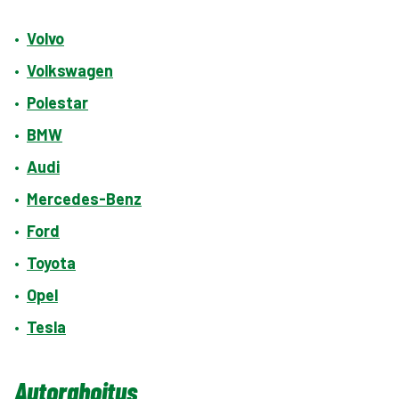
•
Volvo
•
Volkswagen
•
Polestar
•
BMW
•
Audi
•
Mercedes-Benz
•
Ford
•
Toyota
•
Opel
•
Tesla
Autorahoitus