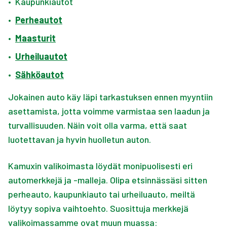
•
Kaupunkiautot
•
Perheautot
•
Maasturit
•
Urheiluautot
•
Sähköautot
Jokainen auto käy läpi tarkastuksen ennen myyntiin
asettamista, jotta voimme varmistaa sen laadun ja
turvallisuuden. Näin voit olla varma, että saat
luotettavan ja hyvin huolletun auton.
Kamuxin valikoimasta löydät monipuolisesti eri
automerkkejä ja -malleja. Olipa etsinnässäsi sitten
perheauto, kaupunkiauto tai urheiluauto, meiltä
löytyy sopiva vaihtoehto. Suosittuja merkkejä
valikoimassamme ovat muun muassa: