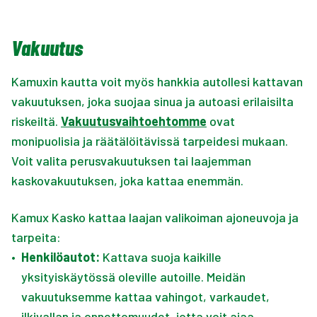
Vakuutus
Kamuxin kautta voit myös hankkia autollesi kattavan
vakuutuksen, joka suojaa sinua ja autoasi erilaisilta
riskeiltä.
Vakuutusvaihtoehtomme
ovat
monipuolisia ja räätälöitävissä tarpeidesi mukaan.
Voit valita perusvakuutuksen tai laajemman
kaskovakuutuksen, joka kattaa enemmän.
Kamux Kasko kattaa laajan valikoiman ajoneuvoja ja
tarpeita:
•
Henkilöautot:
Kattava suoja kaikille
yksityiskäytössä oleville autoille. Meidän
vakuutuksemme kattaa vahingot, varkaudet,
ilkivallan ja onnettomuudet, jotta voit ajaa