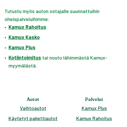
Tutustu myös auton ostajalle suunnattuihin
oheispalveluihimme:
•
Kamux Rahoitus
•
Kamux Kasko
•
Kamux Plus
•
Kotiintoimitus
tai nouto lähimmästä Kamux-
myymälästä.
Autot
Palvelut
Vaihtoautot
Kamux Plus
Käytetyt pakettiautot
Kamux Rahoitus