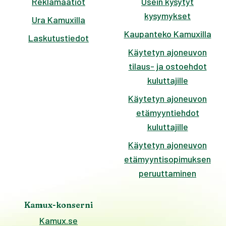
Reklamaatiot
Usein kysytyt
kysymykset
Ura Kamuxilla
Kaupanteko Kamuxilla
Laskutustiedot
Käytetyn ajoneuvon
tilaus- ja ostoehdot
kuluttajille
Käytetyn ajoneuvon
etämyyntiehdot
kuluttajille
Käytetyn ajoneuvon
etämyyntisopimuksen
peruuttaminen
Kamux-konserni
Kamux.se