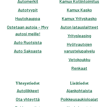
Automerkit
Kamux Kotiintoimitus
Autotyypit
Kamux Kasko
Huutokauppa
Kamux Yrityskasko
Ostetaan autoja – Myy
Auton latauslaitteet
autosi meille!
Yritysleasing
Auto Ruotsista
Hyötyautojen
Auto Saksasta
varustelupalvelu
Vetokoukku
Renkaat
Yhteystiedot
Lisätiedot
Autoliikkeet
Ajankohtaista
Ota yhteyttä
Poikkeusaukioloajat