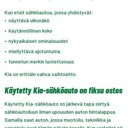
Kun etsit sähköautoa, jossa yhdistyvät:
•
näyttävä ulkonäkö
•
käytännöllinen koko
•
nykyaikaiset ominaisuudet
•
miellyttävä ajotuntuma
•
tunnetun merkin luotettavuus
Kia on erittäin vahva vaihtoehto.
Käytetty Kia-sähköauto on fiksu ostos
Käytetty Kia-sähköauto on järkevä tapa siirtyä
sähköautoiluun ilman upouuden auton hintalappua.
Samalla saat auton, jossa muotoilu, tekniikka ja
varustelu ovat tämän päivän tasolla. Kun vertailet eri