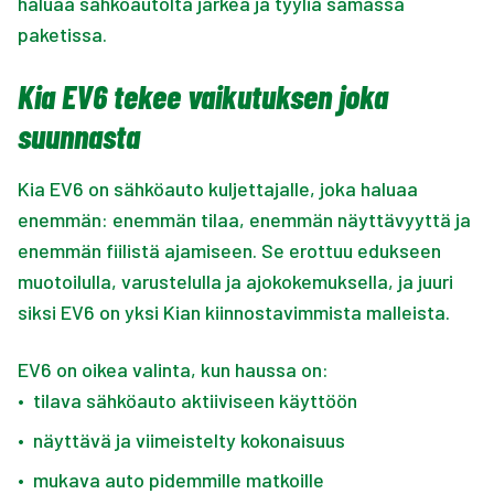
haluaa sähköautolta järkeä ja tyyliä samassa
paketissa.
Kia EV6 tekee vaikutuksen joka
suunnasta
Kia EV6 on sähköauto kuljettajalle, joka haluaa
enemmän: enemmän tilaa, enemmän näyttävyyttä ja
enemmän fiilistä ajamiseen. Se erottuu edukseen
muotoilulla, varustelulla ja ajokokemuksella, ja juuri
siksi EV6 on yksi Kian kiinnostavimmista malleista.
EV6 on oikea valinta, kun haussa on:
•
tilava sähköauto aktiiviseen käyttöön
•
näyttävä ja viimeistelty kokonaisuus
•
mukava auto pidemmille matkoille