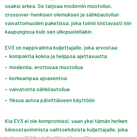
osaksi arkea. Se tarjoaa modernin muotoilun,
crossover-henkisen olemuksen ja sähköautoilun
vaivattomuuden paketissa, joka toimii loistavasti niin
kaupungissa kuin sen ulkopuolellakin.
EV3 on nappivalinta kuljettajalle, joka arvostaa:
•
kompaktia kokoa ja helppoa ajettavuutta
•
modernia, erottuvaa muotoilua
•
korkeampaa ajoasentoa
•
vaivatonta sähköautoilua
•
fiksua autoa päivittäiseen käyttöön
Kia EV3 ei ole kompromissi, vaan yksi tämän hetken
kiinnostavimmista vaihtoehdoista kuljettajalle, joka