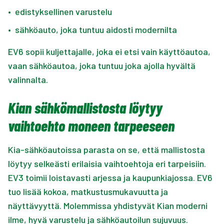
•
edistyksellinen varustelu
•
sähköauto, joka tuntuu aidosti modernilta
EV6 sopii kuljettajalle, joka ei etsi vain käyttöautoa,
vaan sähköautoa, joka tuntuu joka ajolla hyvältä
valinnalta.
Kian sähkömallistosta löytyy
vaihtoehto moneen tarpeeseen
Kia-sähköautoissa parasta on se, että mallistosta
löytyy selkeästi erilaisia vaihtoehtoja eri tarpeisiin.
EV3 toimii loistavasti arjessa ja kaupunkiajossa. EV6
tuo lisää kokoa, matkustusmukavuutta ja
näyttävyyttä. Molemmissa yhdistyvät Kian moderni
ilme, hyvä varustelu ja sähköautoilun sujuvuus.