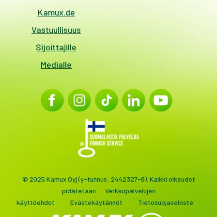
Kamux.de
Vastuullisuus
Sijoittajille
Medialle
© 2025 Kamux Oyj (y-tunnus: 2442327-8). Kaikki oikeudet
pidätetään.
Verkkopalvelujen
käyttöehdot
Evästekäytännöt
Tietosuojaseloste