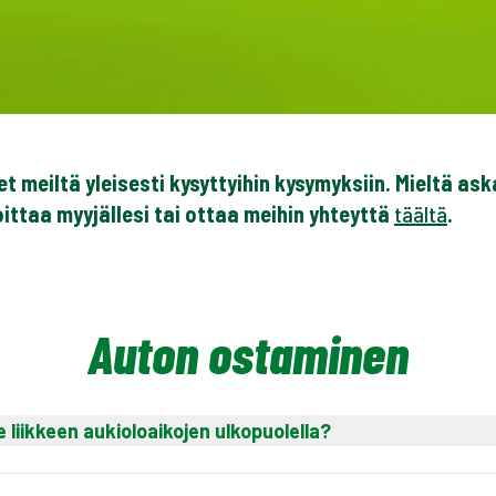
t meiltä yleisesti kysyttyihin kysymyksiin. Mieltä as
oittaa myyjällesi tai ottaa meihin yhteyttä
täältä
.
Auton ostaminen
e liikkeen aukioloaikojen ulkopuolella?
 sinua lähimpään Kamux-myymälään asiaan liittyen. Löydä
kistä
.