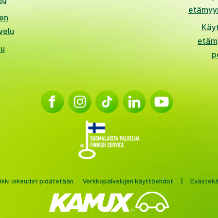
etämyyn
en
Käy
velu
etäm
ku
p
|
kki oikeudet pidätetään.
Verkkopalvelujen käyttöehdot
Evästek