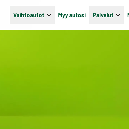
Vaihtoautot
Myy autosi
Palvelut