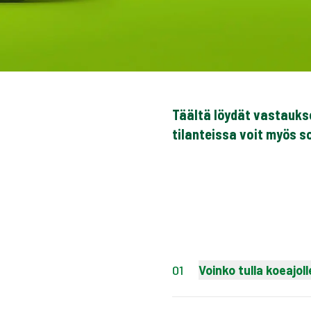
Täältä löydät vastaukse
tilanteissa voit myös s
01
Voinko tulla koeajoll
Voit olla yhteydessä
aukioloajat
tästä lin