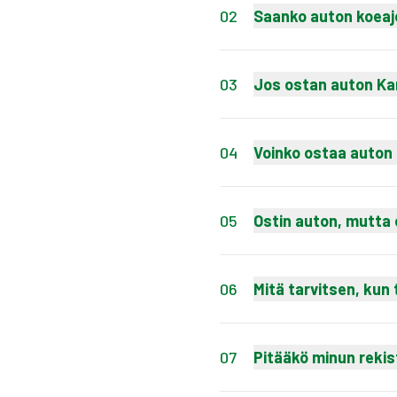
02
Saanko auton koeaj
Auto on mahdollista
toimipisteestä vara
03
Jos ostan auton Kam
syntyvät.
Hienoa, että olet o
auto sijaitsee, saat
04
Voinko ostaa auton 
Turvallisuussyistä e
Jos ostat auton toi
tilisiirrolla verkkopa
tai yli 5000 € autot 
05
Ostin auton, mutta
Ei hätää - voit pyyt
kauppasopimukset pä
06
Mitä tarvitsen, ku
roskapostikansion v
Tarvitset mukaasi he
vaihtoauton. Ota my
07
Pitääkö minun rekis
asiakirjat.
Ei tarvitse, vaan Kam