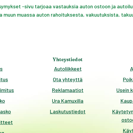
nnaisia siirtoautoja Facebookin Siirtoautoja koko Suomi
mykset -sivu tarjoaa vastauksia auton ostoon ja autoiluun 
oa muun muassa auton rahoituksesta, vakuutuksista, taku
Yhteystiedot
s
Autoliikkeet
A
tus
Ota yhteyttä
Poik
imitus
Reklamaatiot
Usein 
ko
Ura Kamuxilla
Kaup
kasko
Laskutustiedot
Käytetyn
ostoe
itteet
Käy
ng