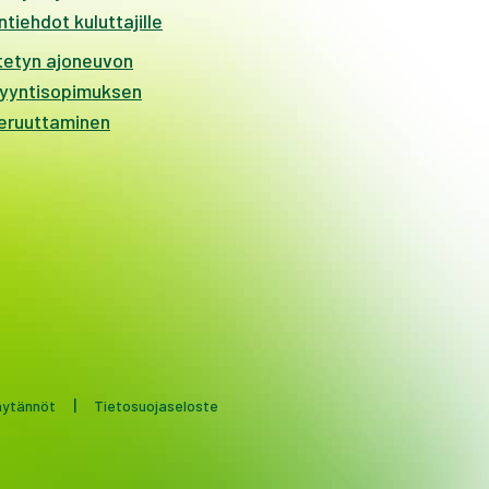
tiehdot kuluttajille
tetyn ajoneuvon
yyntisopimuksen
eruuttaminen
|
äytännöt
Tietosuojaseloste