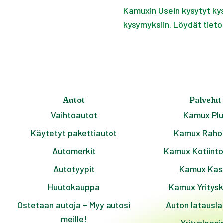
Tarjoamme myös satu
Kamuxin Usein kysytyt kysy
kysymyksiin. Löydät tiet
Autot
Palvelut
Vaihtoautot
Kamux Plu
Käytetyt pakettiautot
Kamux Rahoi
Automerkit
Kamux Kotiinto
Autotyypit
Kamux Kas
Huutokauppa
Kamux Yritys
Ostetaan autoja – Myy autosi
Auton latausla
meille!
Yritysleasi