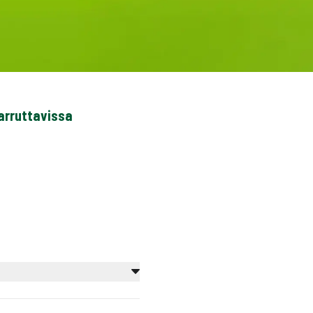
karruttavissa
t liikkeemme ja niiden