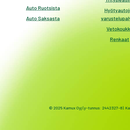
Auto Ruotsista
Hyötyautoj
Auto Saksasta
varustelupal
Vetokouk
Renkaat
© 2025 Kamux Oyj (y-tunnus: 2442327-8). Kai