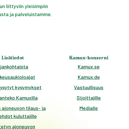
 -ryhmässä.
liittyviin yleisimpiin
usta ja palveluistamme.
Lisätiedot
Kamux-konserni
jankohtaista
Kamux.se
keusaukioloajat
Kamux.de
kysytyt kysymykset
Vastuullisuus
anteko Kamuxilla
Sijoittajille
 ajoneuvon tilaus- ja
Medialle
hdot kuluttajille
tetyn ajoneuvon