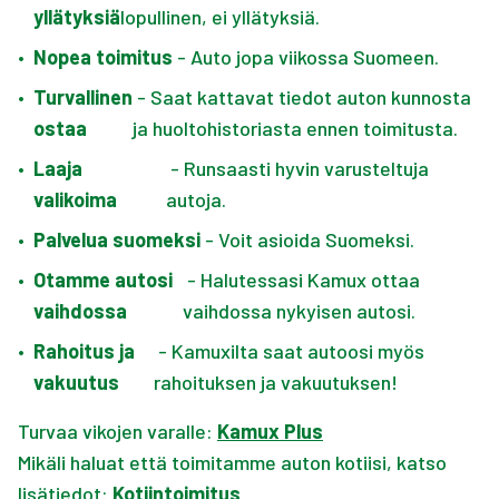
yllätyksiä
lopullinen, ei yllätyksiä.
•
Nopea toimitus
- Auto jopa viikossa Suomeen.
•
Turvallinen
- Saat kattavat tiedot auton kunnosta
ostaa
ja huoltohistoriasta ennen toimitusta.
•
Laaja
- Runsaasti hyvin varusteltuja
valikoima
autoja.
•
Palvelua suomeksi
- Voit asioida Suomeksi.
•
Otamme autosi
- Halutessasi Kamux ottaa
vaihdossa
vaihdossa nykyisen autosi.
•
Rahoitus ja
- Kamuxilta saat autoosi myös
vakuutus
rahoituksen ja vakuutuksen!
Turvaa vikojen varalle:
Kamux Plus
Mikäli haluat että toimitamme auton kotiisi, katso
lisätiedot:
Kotiintoimitus