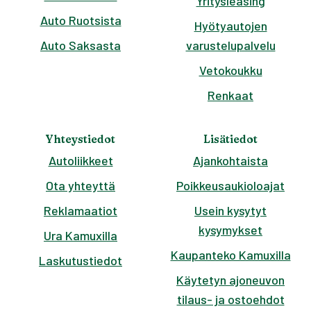
Yritysleasing
Auto Ruotsista
Hyötyautojen
Auto Saksasta
varustelupalvelu
Vetokoukku
Renkaat
Yhteystiedot
Lisätiedot
Autoliikkeet
Ajankohtaista
Ota yhteyttä
Poikkeusaukioloajat
Reklamaatiot
Usein kysytyt
kysymykset
Ura Kamuxilla
Kaupanteko Kamuxilla
Laskutustiedot
Käytetyn ajoneuvon
tilaus- ja ostoehdot