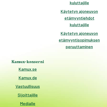
kuluttajille
Käytetyn ajoneuvon
etämyyntiehdot
kuluttajille
Käytetyn ajoneuvon
etämyyntisopimuksen
peruuttaminen
Kamux-konserni
Kamux.se
Kamux.de
Vastuullisuus
Sijoittajille
Medialle