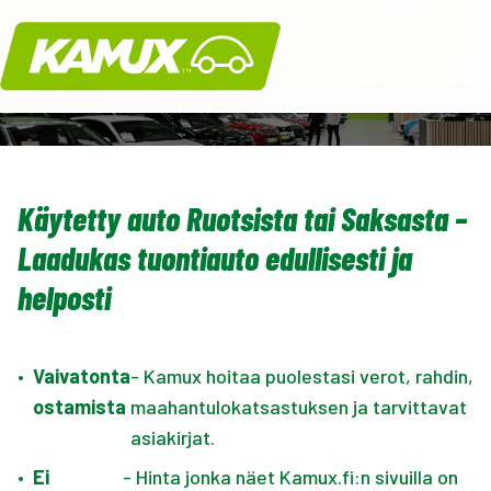
Kamux
Käytetty auto Ruotsista tai Saksasta –
Laadukas tuontiauto edullisesti ja
helposti
•
Vaivatonta
- Kamux hoitaa puolestasi verot, rahdin,
ostamista
maahantulokatsastuksen ja tarvittavat
asiakirjat.
•
Ei
- Hinta jonka näet Kamux.fi:n sivuilla on