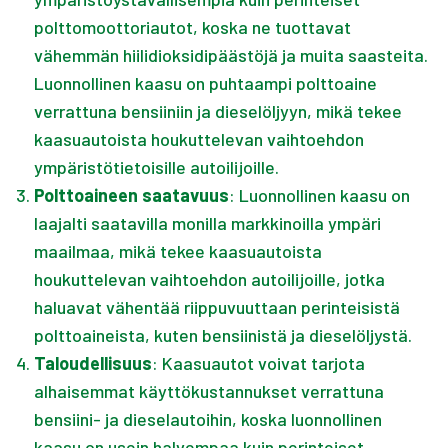
polttomoottoriautot, koska ne tuottavat
vähemmän hiilidioksidipäästöjä ja muita saasteita.
Luonnollinen kaasu on puhtaampi polttoaine
verrattuna bensiiniin ja dieselöljyyn, mikä tekee
kaasuautoista houkuttelevan vaihtoehdon
ympäristötietoisille autoilijoille.
3
.
Polttoaineen saatavuus
: Luonnollinen kaasu on
laajalti saatavilla monilla markkinoilla ympäri
maailmaa, mikä tekee kaasuautoista
houkuttelevan vaihtoehdon autoilijoille, jotka
haluavat vähentää riippuvuuttaan perinteisistä
polttoaineista, kuten bensiinistä ja dieselöljystä.
4
.
Taloudellisuus
: Kaasuautot voivat tarjota
alhaisemmat käyttökustannukset verrattuna
bensiini- ja dieselautoihin, koska luonnollinen
kaasu on usein halvempaa kuin perinteiset