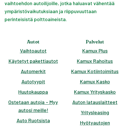
vaihtoehdon autoilijoille, jotka haluavat vähentää
ympäristövaikutuksiaan ja riippuvuuttaan
perinteisistä polttoaineista.
Autot
Palvelut
Vaihtoautot
Kamux Plus
Käytetyt pakettiautot
Kamux Rahoitus
Automerkit
Kamux Kotiintoimitus
Autotyypit
Kamux Kasko
Huutokauppa
Kamux Yrityskasko
Ostetaan autoja – Myy
Auton latauslaitteet
autosi meille!
Yritysleasing
Auto Ruotsista
Hyötyautojen