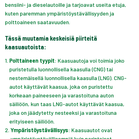
bensiini- ja dieselautoille ja tarjoavat useita etuja,
kuten paremman ympäristöystävällisyyden ja
polttoaineen saatavuuden.
Tässä muutamia keskeisiä piirteitä
kaasuautoista:
1
.
Polttaineen tyypit
: Kaasuautoja voi toimia joko
puristetulla luonnollisella kaasulla (CNG) tai
nestemäisellä luonnollisella kaasulla (LNG). CNG-
autot käyttävät kaasua, joka on puristettu
korkeaan paineeseen ja varastoituna auton
säiliöön, kun taas LNG-autot käyttävät kaasua,
joka on jäädytetty nesteeksi ja varastoituna
erityiseen säiliöön.
2
.
Ympäristöystävällisyys
: Kaasuautot ovat
ympäristöystävällisempiä kuin perinteiset