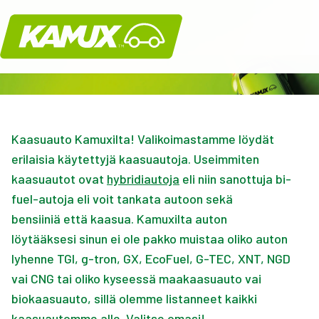
Kamux
Kaasuauto Kamuxilta! Valikoimastamme löydät
erilaisia käytettyjä kaasuautoja. Useimmiten
kaasuautot ovat
hybridiautoja
eli niin sanottuja bi-
fuel-autoja eli voit tankata autoon sekä
bensiiniä että kaasua. Kamuxilta auton
löytääksesi sinun ei ole pakko muistaa oliko auton
lyhenne TGI, g-tron, GX, EcoFuel, G-TEC, XNT, NGD
vai CNG tai oliko kyseessä maakaasuauto vai
biokaasuauto, sillä olemme listanneet kaikki
kaasuautomme alle. Valitse omasi!