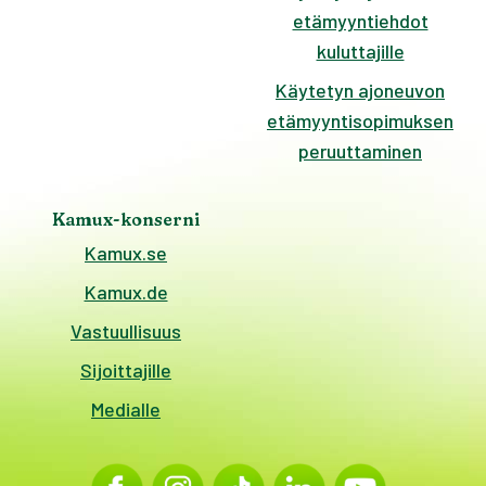
etämyyntiehdot
kuluttajille
Käytetyn ajoneuvon
etämyyntisopimuksen
peruuttaminen
Kamux-konserni
Kamux.se
Kamux.de
Vastuullisuus
Sijoittajille
Medialle