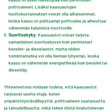
polttoaineet. Lisäksi kaasuautojen
huoltokustannukset voivat olla alhaisemmat,
koska kaasu on puhtaampi polttoaine ja aiheuttaa
vähemmän kulumista moottorille.
5
.
Suorituskyky
: Kaasuautot voivat tarjota
samanlaisen suorituskyvyn kuin perinteiset
bensiini- ja dieselautot, mutta niiden
toimintamatka voi olla hieman lyhyempi, koska
kaasu on vähemmän energiatiheää kuin bensiini tai
dieselöljy.
Yhteenvetona voidaan todeta, että kaasuautot
tarjoavat useita etuja, kuten
ympäristöystävällisyyttä, polttoaineen saatavuutta
ja taloudellisuutta, mikä tekee niistä houkuttelevan