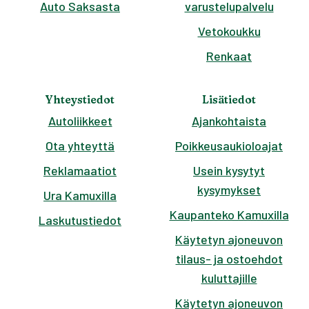
Auto Saksasta
varustelupalvelu
Vetokoukku
Renkaat
Yhteystiedot
Lisätiedot
Autoliikkeet
Ajankohtaista
Ota yhteyttä
Poikkeusaukioloajat
Reklamaatiot
Usein kysytyt
kysymykset
Ura Kamuxilla
Kaupanteko Kamuxilla
Laskutustiedot
Käytetyn ajoneuvon
tilaus- ja ostoehdot
kuluttajille
Käytetyn ajoneuvon