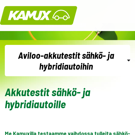
Kamux
Aviloo-akkutestit sähkö- ja
hybridiautoihin
Kaupanteko Kamuxilla
Akkutestit sähkö- ja
hybridiautoille
Käytetyn ajoneuvon tilaus- ja ostoehdot
kuluttajille
Käytetyn ajoneuvon etämyyntiehdot kuluttajille
Me Kamuxilla testaamme vaihdossa tulleita sähkö-