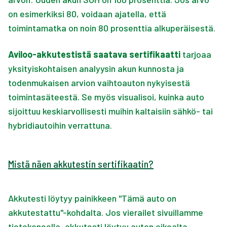
on esimerkiksi 80, voidaan ajatella, että
toimintamatka on noin 80 prosenttia alkuperäisestä.
Aviloo-akkutestistä saatava sertifikaatti
tarjoaa
yksityiskohtaisen analyysin akun kunnosta ja
todenmukaisen arvion vaihtoauton nykyisestä
toimintasäteestä. Se myös visualisoi, kuinka auto
sijoittuu keskiarvollisesti muihin kaltaisiin sähkö- tai
hybridiautoihin verrattuna.
Mistä näen akkutestin sertifikaatin?
Akkutesti löytyy painikkeen "Tämä auto on
akkutestattu"-kohdalta. Jos vierailet sivuillamme
tietokoneella, akkutesti löytyy auton oikealta