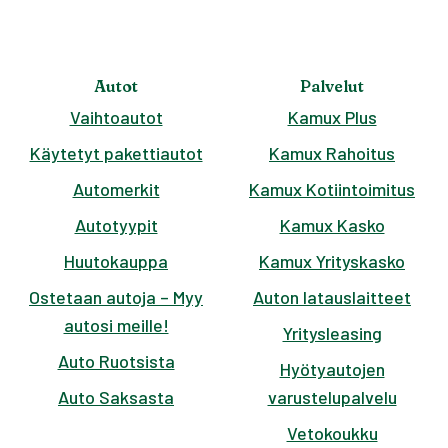
Autot
Palvelut
Vaihtoautot
Kamux Plus
Käytetyt pakettiautot
Kamux Rahoitus
Automerkit
Kamux Kotiintoimitus
Autotyypit
Kamux Kasko
Huutokauppa
Kamux Yrityskasko
Ostetaan autoja – Myy
Auton latauslaitteet
autosi meille!
Yritysleasing
Auto Ruotsista
Hyötyautojen
Auto Saksasta
varustelupalvelu
Vetokoukku