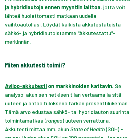
ja hybridiautoja ennen myyntiin laittoa
, jotta voit
Käytetyn ajoneuvon etämyyntisopimuksen
peruuttaminen
lähteä huolettomasti matkaan uudella
vaihtoautollasi. Löydät kaikista akkutestatuista
Kamux Plus -lisävastuusitoumusten sisältö
sähkö- ja hybridiautoistamme "Akkutestattu"-
merkinnän.
Auton kuntoraportti
Miten akkutesti toimii?
Akkutesti sähkö- ja hybridiautoille
Aviloo-akkutesti
on markkinoiden kattavin.
Se
analysoi akun sen hetkisen tilan vertaamalla sitä
uuteen ja antaa tuloksena tarkan prosenttilukeman.
Tämä arvo edustaa sähkö- tai hybridiauton suurinta
toimintamatkaa (
rangea
) uuteen verrattuna.
Akkutesti mittaa mm. akun
State of Health
(SOH) -
arvon: Uuden akun SOH on 100 prosenttia. Jos arvo