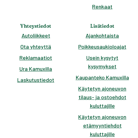
Renkaat
Yhteystiedot
Lisätiedot
Autoliikkeet
Ajankohtaista
Ota yhteyttä
Poikkeusaukioloajat
Reklamaatiot
Usein kysytyt
kysymykset
Ura Kamuxilla
Kaupanteko Kamuxilla
Laskutustiedot
Käytetyn ajoneuvon
tilaus- ja ostoehdot
kuluttajille
Käytetyn ajoneuvon
etämyyntiehdot
kuluttajille