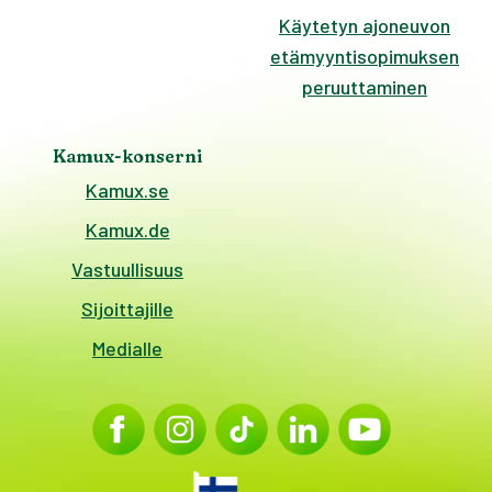
Käytetyn ajoneuvon
etämyyntisopimuksen
peruuttaminen
Kamux-konserni
Kamux.se
Kamux.de
Vastuullisuus
Sijoittajille
Medialle