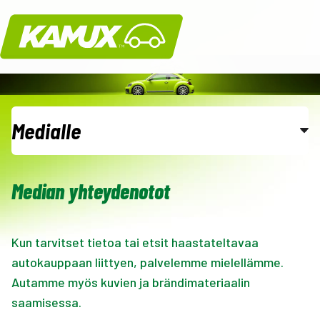
Kamux
Medialle
Medialle
Median yhteydenotot
Sijoittajille
Kun tarvitset tietoa tai etsit haastateltavaa
autokauppaan liittyen, palvelemme mielellämme.
Autamme myös kuvien ja brändimateriaalin
saamisessa.