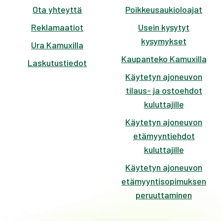
Ota yhteyttä
Poikkeusaukioloajat
Reklamaatiot
Usein kysytyt
kysymykset
Ura Kamuxilla
Kaupanteko Kamuxilla
Laskutustiedot
Käytetyn ajoneuvon
tilaus- ja ostoehdot
kuluttajille
Käytetyn ajoneuvon
etämyyntiehdot
kuluttajille
Käytetyn ajoneuvon
etämyyntisopimuksen
peruuttaminen