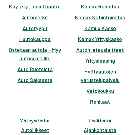
Käytetyt pakettiautot
Kamux Rahoitus
Automerkit
Kamux Kotiintoimitus
Autotyypit
Kamux Kasko
Huutokauppa
Kamux Yrityskasko
Ostetaan autoja – Myy
Auton latauslaitteet
autosi meille!
Yritysleasing
Auto Ruotsista
Hyötyautojen
Auto Saksasta
varustelupalvelu
Vetokoukku
Renkaat
Yhteystiedot
Lisätiedot
Autoliikkeet
Ajankohtaista