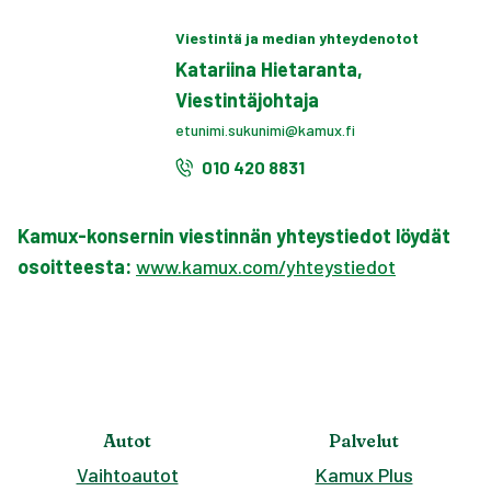
Viestintä ja median yhteydenotot
Katariina Hietaranta,
Viestintäjohtaja
etunimi.sukunimi@kamux.fi
010 420 8831
Kamux-konsernin viestinnän yhteystiedot löydät
osoitteesta:
www.kamux.com/yhteystiedot
Autot
Palvelut
Vaihtoautot
Kamux Plus