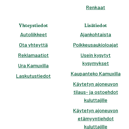
Renkaat
Yhteystiedot
Lisätiedot
Autoliikkeet
Ajankohtaista
Ota yhteyttä
Poikkeusaukioloajat
Reklamaatiot
Usein kysytyt
kysymykset
Ura Kamuxilla
Kaupanteko Kamuxilla
Laskutustiedot
Käytetyn ajoneuvon
tilaus- ja ostoehdot
kuluttajille
Käytetyn ajoneuvon
etämyyntiehdot
kuluttajille