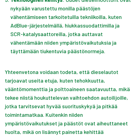
nykyään varustettu monilla päästöjen
vähentämiseen tarkoitetuilla tekniikoilla, kuten
AdBlue-järjestelmällä, hiukkassuodattimilla ja
SCR-katalysaattoreilla, jotka auttavat
vähentämään niiden ympäristövaikutuksia ja
täyttämään tiukentuvia päästönormeja.
Yhteenvetona voidaan todeta, että dieselautot
tarjoavat useita etuja, kuten tehokkuutta,
vääntömomenttia ja polttoaineen saatavuutta, mikä
tekee niistä houkuttelevan vaihtoehdon autoilijoille,
jotka tarvitsevat hyvää suorituskykyä ja pitkää
toimintamatkaa. Kuitenkin niiden
ympäristövaikutukset ja päästöt ovat aiheuttaneet
huolta, mikä on lisännyt painetta kehittää