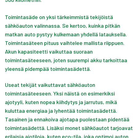
Toimintasäde on yksi tärkeimmistä tekijöistä
sähköauton valinnassa. Se kertoo, kuinka pitkän
matkan auto pystyy kulkemaan yhdellä latauksella.
Toimintasäteen pituus vaihtelee mallista riippuen.
Akun kapasiteetti vaikuttaa suoraan
toimintasäteeseen, joten suurempi akku tarkoittaa
yleensä pidempää toimintasädettä.
Useat tekijät vaikuttavat sähköauton
toimintasäteeseen. Yksi näistä on esimerkiksi
ajotyyli, kuten nopea kiihdytys ja jarrutus, mikä
kuluttaa energiaa ja lyhentää toimintasädettä.
Tasainen ja ennakoiva ajotapa puolestaan pidentää
toimintasädettä. Lisäksi monet sähköautot tarjoavat
erilaisia ajotiloja, kuten eco-tila, joka optimoi auton