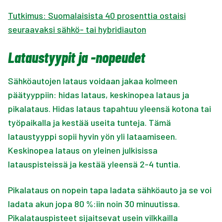
Tutkimus: Suomalaisista 40 prosenttia ostaisi
seuraavaksi sähkö- tai hybridiauton
Lataustyypit ja -nopeudet
Sähköautojen lataus voidaan jakaa kolmeen
päätyyppiin: hidas lataus, keskinopea lataus ja
pikalataus. Hidas lataus tapahtuu yleensä kotona tai
työpaikalla ja kestää useita tunteja. Tämä
lataustyyppi sopii hyvin yön yli lataamiseen.
Keskinopea lataus on yleinen julkisissa
latauspisteissä ja kestää yleensä 2-4 tuntia.
Pikalataus on nopein tapa ladata sähköauto ja se voi
ladata akun jopa 80 %:iin noin 30 minuutissa.
Pikalatauspisteet sijaitsevat usein vilkkailla