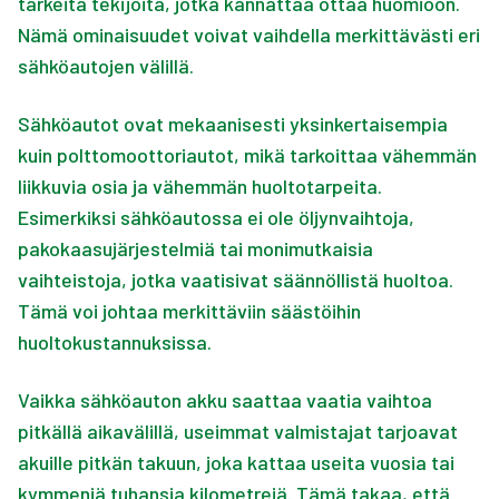
tärkeitä tekijöitä, jotka kannattaa ottaa huomioon.
Nämä ominaisuudet voivat vaihdella merkittävästi eri
sähköautojen välillä.
Sähköautot ovat mekaanisesti yksinkertaisempia
kuin polttomoottoriautot, mikä tarkoittaa vähemmän
liikkuvia osia ja vähemmän huoltotarpeita.
Esimerkiksi sähköautossa ei ole öljynvaihtoja,
pakokaasujärjestelmiä tai monimutkaisia
vaihteistoja, jotka vaatisivat säännöllistä huoltoa.
Tämä voi johtaa merkittäviin säästöihin
huoltokustannuksissa.
Vaikka sähköauton akku saattaa vaatia vaihtoa
pitkällä aikavälillä, useimmat valmistajat tarjoavat
akuille pitkän takuun, joka kattaa useita vuosia tai
kymmeniä tuhansia kilometrejä. Tämä takaa, että