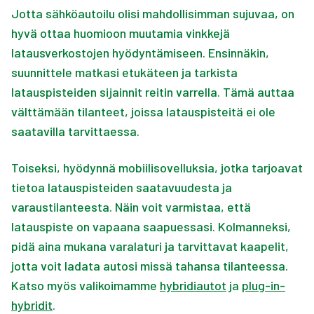
Jotta sähköautoilu olisi mahdollisimman sujuvaa, on
hyvä ottaa huomioon muutamia vinkkejä
latausverkostojen hyödyntämiseen. Ensinnäkin,
suunnittele matkasi etukäteen ja tarkista
latauspisteiden sijainnit reitin varrella. Tämä auttaa
välttämään tilanteet, joissa latauspisteitä ei ole
saatavilla tarvittaessa.
Toiseksi, hyödynnä mobiilisovelluksia, jotka tarjoavat
tietoa latauspisteiden saatavuudesta ja
varaustilanteesta. Näin voit varmistaa, että
latauspiste on vapaana saapuessasi. Kolmanneksi,
pidä aina mukana varalaturi ja tarvittavat kaapelit,
jotta voit ladata autosi missä tahansa tilanteessa.
Katso myös valikoimamme
hybridiautot
ja
plug-in-
hybridit
.