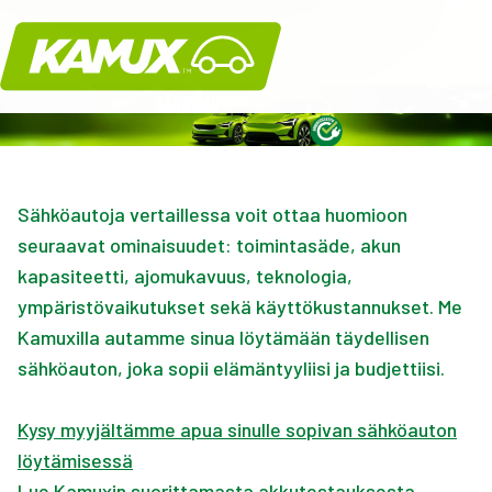
Kamux
Sähköautoja vertaillessa voit ottaa huomioon
seuraavat ominaisuudet: toimintasäde, akun
kapasiteetti, ajomukavuus, teknologia,
ympäristövaikutukset sekä käyttökustannukset. Me
Kamuxilla autamme sinua löytämään täydellisen
sähköauton, joka sopii elämäntyyliisi ja budjettiisi.
Kysy myyjältämme apua sinulle sopivan sähköauton
löytämisessä
Lue Kamuxin suorittamasta akkutestauksesta