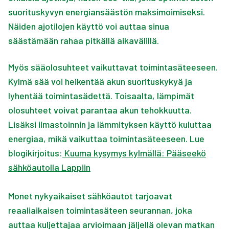
suorituskyvyn energiansäästön maksimoimiseksi.
Näiden ajotilojen käyttö voi auttaa sinua
säästämään rahaa pitkällä aikavälillä.
Myös sääolosuhteet vaikuttavat toimintasäteeseen.
Kylmä sää voi heikentää akun suorituskykyä ja
lyhentää toimintasädettä. Toisaalta, lämpimät
olosuhteet voivat parantaa akun tehokkuutta.
Lisäksi ilmastoinnin ja lämmityksen käyttö kuluttaa
energiaa, mikä vaikuttaa toimintasäteeseen. Lue
blogikirjoitus:
Kuuma kysymys kylmällä: Pääseekö
sähköautolla Lappiin
Monet nykyaikaiset sähköautot tarjoavat
reaaliaikaisen toimintasäteen seurannan, joka
auttaa kuljettajaa arvioimaan jäljellä olevan matkan