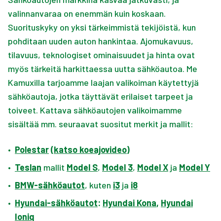
valinnanvaraa on enemmän kuin koskaan.
Suorituskyky on yksi tärkeimmistä tekijöistä, kun
pohditaan uuden auton hankintaa. Ajomukavuus,
tilavuus, teknologiset ominaisuudet ja hinta ovat
myös tärkeitä harkittaessa uutta sähköautoa. Me
Kamuxilla tarjoamme laajan valikoiman käytettyjä
sähköautoja, jotka täyttävät erilaiset tarpeet ja
toiveet. Kattava sähköautojen valikoimamme
sisältää mm. seuraavat suositut merkit ja mallit:
•
Polestar
(
katso koeajovideo
)
•
Teslan
mallit
Model S
,
Model 3
,
Model X
ja
Model Y
•
BMW-sähköautot
, kuten
i3
ja
i8
•
Hyundai-sähköautot
:
Hyundai Kona
,
Hyundai
Ioniq