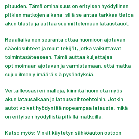
pituuden. Tämä ominaisuus on erityisen hyödyllinen
pitkien matkojen aikana, sillä se antaa tarkkaa tietoa
akun tilasta ja auttaa suunnittelemaan lataustauot.
Reaaliaikainen seuranta ottaa huomioon ajotavan,
sääolosuhteet ja muut tekijät, jotka vaikuttavat
toimintasäteeseen. Tämä auttaa kuljettajaa
optimoimaan ajotavan ja varmistamaan, että matka
sujuu ilman ylimääräisiä pysähdyksiä.
Vertaillessasi eri malleja, kiinnitä huomiota myös
akun latausaikaan ja latausvaihtoehtoihin. Jotkin
autot voivat hyödyntää nopeampaa latausta, mikä
on erityisen hyödyllistä pitkillä matkoilla.
Katso myös: Vinkit käytetyn sähköauton ostoon