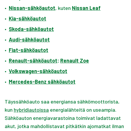
•
Nissan-sähköautot
, kuten
Nissan Leaf
•
Kia-sähköautot
•
Skoda-sähköautot
•
Audi-sähköautot
•
Fiat-sähköautot
•
Renault-sähköautot
:
Renault Zoe
•
Volkswagen-sähköautot
•
Mercedes-Benz sähköautot
Täyssähköauto saa energiansa sähkömoottorista,
kun
hybridiautoissa
energialähteitä on useampia.
Sähköauton energiavarastoina toimivat ladattavat
akut, jotka mahdollistavat pitkätkin ajomatkat ilman