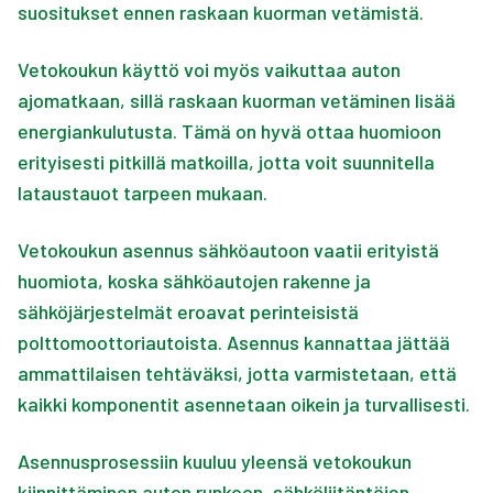
suositukset ennen raskaan kuorman vetämistä.
Vetokoukun käyttö voi myös vaikuttaa auton
ajomatkaan, sillä raskaan kuorman vetäminen lisää
energiankulutusta. Tämä on hyvä ottaa huomioon
erityisesti pitkillä matkoilla, jotta voit suunnitella
lataustauot tarpeen mukaan.
Vetokoukun asennus sähköautoon vaatii erityistä
huomiota, koska sähköautojen rakenne ja
sähköjärjestelmät eroavat perinteisistä
polttomoottoriautoista. Asennus kannattaa jättää
ammattilaisen tehtäväksi, jotta varmistetaan, että
kaikki komponentit asennetaan oikein ja turvallisesti.
Asennusprosessiin kuuluu yleensä vetokoukun
kiinnittäminen auton runkoon, sähköliitäntöjen