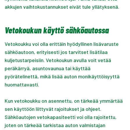
akkujen vaihtokustannukset eivät tule yllätyksenä.
Vetokoukun käyttö sähköautossa
Vetokoukku voi olla erittäin hyödyllinen lisävaruste
sähköautoon, erityisesti jos tarvitset lisätilaa
kuljetustarpeisiin. Vetokoukun avulla voit vetää
peräkärryä, asuntovaunua tai käyttää
pyörätelinettä, mikä lisää auton monikäyttöisyyttä
huomattavasti.
Kun vetokoukku on asennettu, on tärkeää ymmärtää
sen käyttöön liittyvät rajoitukset ja ohjeet.
Sähköautojen vetokapasiteetti voi olla rajoitettu,
joten on tärkeää tarkistaa auton valmistajan