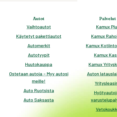
Autot
Palvelut
Vaihtoautot
Kamux Plu
Käytetyt pakettiautot
Kamux Rahoi
Automerkit
Kamux Kotiinto
Autotyypit
Kamux Kas
Huutokauppa
Kamux Yritys
Ostetaan autoja – Myy autosi
Auton latausla
meille!
Yritysleasi
Auto Ruotsista
Hyötyautoj
Auto Saksasta
varustelupal
Vetokouk