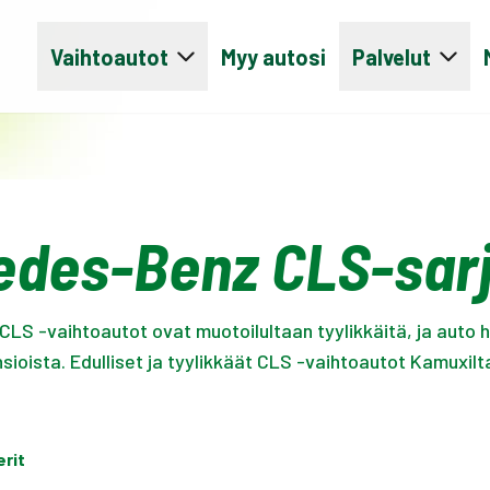
Vaihtoautot
Myy autosi
Palvelut
des-Benz CLS-sarj
S -vaihtoautot ovat muotoilultaan tyylikkäitä, ja auto h
ioista. Edulliset ja tyylikkäät CLS -vaihtoautot Kamuxilta
erit