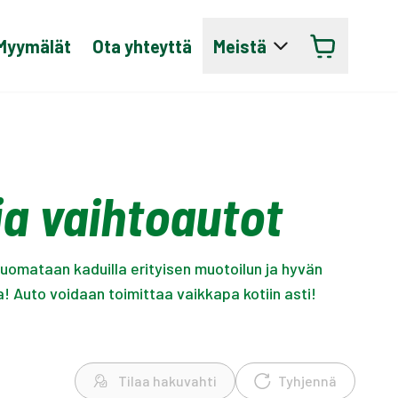
Myymälät
Ota yhteyttä
Meistä
a vaihtoautot
uomataan kaduilla erityisen muotoilun ja hyvän
! Auto voidaan toimittaa vaikkapa kotiin asti!
Tilaa hakuvahti
Tyhjennä