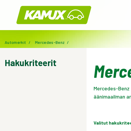
Kamux
Automerkit
/
Mercedes-Benz
/
Hakukriteerit
Merce
Mercedes-Benz CL
äänimaailman ans
Valitut hakukrite