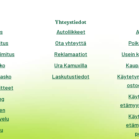
Yhteystiedot
s
Autoliikkeet
A
tus
Ota yhteyttä
Poik
imitus
Reklamaatiot
Usein 
ko
Ura Kamuxilla
Kaup
kasko
Laskutustiedot
Käytetyn
ostoe
itteet
Käy
ng
etämyyn
en
Käy
velu
etäm
ku
p