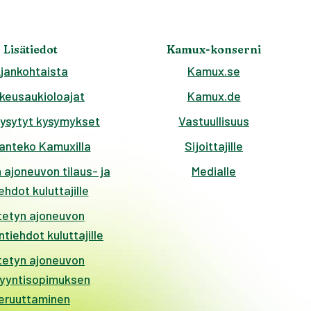
Lisätiedot
Kamux-konserni
jankohtaista
Kamux.se
keusaukioloajat
Kamux.de
kysytyt kysymykset
Vastuullisuus
anteko Kamuxilla
Sijoittajille
 ajoneuvon tilaus- ja
Medialle
hdot kuluttajille
tetyn ajoneuvon
tiehdot kuluttajille
tetyn ajoneuvon
yyntisopimuksen
eruuttaminen