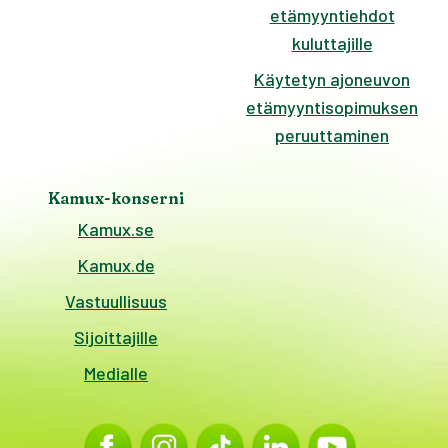
etämyyntiehdot
kuluttajille
Käytetyn ajoneuvon
etämyyntisopimuksen
peruuttaminen
Kamux-konserni
Kamux.se
Kamux.de
Vastuullisuus
Sijoittajille
Medialle