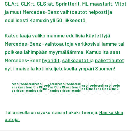
CLA:t, CLK:t, CLS:ät, Sprintterit, ML maasturit, Vitot
ja muut Mercedes-Benz vaihtoautot helposti ja
edullisesti Kamuxin yli 50 liikkeestä.
Katso laaja valikoimamme edullisia käytettyjä
Mercedes-Benz -vaihtoautoja verkkosivuillamme tai
poikkea lähimpään myymäläämme. Kamuxilta saat
Mercedes-Benz
hybridit
,
sähköautot
ja
pakettiautot
nyt ilmaisella kotiinkuljetuksella ympäri Suomen!
Mercedes-
Mercedes-
Mercedes-
Mercedes-
Mercedes-
Mercedes-
Mercedes-
Mercedes-
Mercedes-
Mercedes-
Mercedes-
Mercedes-
Mercedes-
Mercedes-
Mercedes-
Merce
M
Benz A-
Benz B-
Benz C-
Benz CLA-
Benz CLK-
Benz CLS-
Benz E-
Benz G-
Benz CLC
Benz EQC
Benz EQV
Benz GL
Benz GLA
Benz GLC
Benz GLE
Benz
sarja
sarja
sarja
sarja
sarja
sarja
sarja
sarja
Tällä sivulla on sivukohtaisia hakukriteerejä.
Hae kaikkia
autoja.