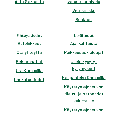
Auto Saksasta
varustelupalvelu
Vetokoukku
Renkaat
Yhteystiedot
Lisätiedot
Autoliikkeet
Ajankohtaista
Ota yhteyttä
Poikkeusaukioloajat
Reklamaatiot
Usein kysytyt
kysymykset
Ura Kamuxilla
Kaupanteko Kamuxilla
Laskutustiedot
Käytetyn ajoneuvon
tilaus- ja ostoehdot
kuluttajille
Käytetyn ajoneuvon