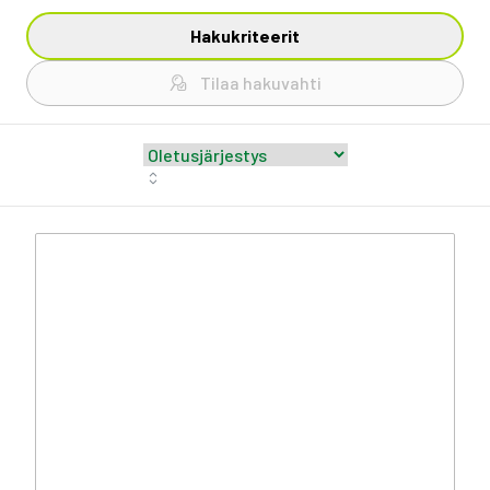
Hakukriteerit
Tilaa hakuvahti