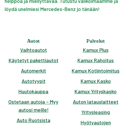
helppoa ja miellyttävää. Tutustu valikoimaamme ja
löydä unelmiesi Mercedes-Benz jo tänään!
Autot
Palvelut
Vaihtoautot
Kamux Plus
Käytetyt pakettiautot
Kamux Rahoitus
Automerkit
Kamux Kotiintoimitus
Autotyypit
Kamux Kasko
Huutokauppa
Kamux Yrityskasko
Ostetaan autoja – Myy
Auton latauslaitteet
autosi meille!
Yritysleasing
Auto Ruotsista
Hyötyautojen