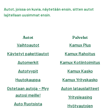
Autot, joissa on kuvia, näytetään ensin, sitten autot
lajitellaan uusimmat ensin.
Autot
Palvelut
Vaihtoautot
Kamux Plus
Käytetyt pakettiautot
Kamux Rahoitus
Automerkit
Kamux Kotiintoimitus
Autotyypit
Kamux Kasko
Huutokauppa
Kamux Yrityskasko
Ostetaan autoja – Myy
Auton latauslaitteet
autosi meille!
Yritysleasing
Auto Ruotsista
Hyötyautojen