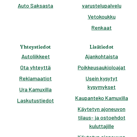
Auto Saksasta
varustelupalvelu
Vetokoukku
Renkaat
Yhteystiedot
Lisätiedot
Autoliikkeet
Ajankohtaista
Ota yhteyttä
Poikkeusaukioloajat
Reklamaatiot
Usein kysytyt
kysymykset
Ura Kamuxilla
Kaupanteko Kamuxilla
Laskutustiedot
Käytetyn ajoneuvon
tilaus- ja ostoehdot
kuluttajille