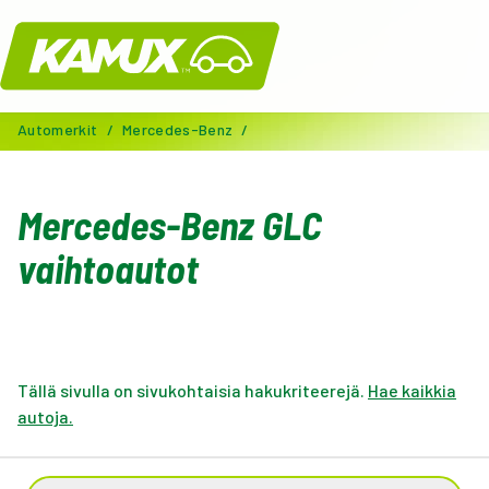
Kamux
Automerkit
/
Mercedes-Benz
/
Mercedes-Benz GLC
vaihtoautot
Tällä sivulla on sivukohtaisia hakukriteerejä.
Hae kaikkia
autoja.