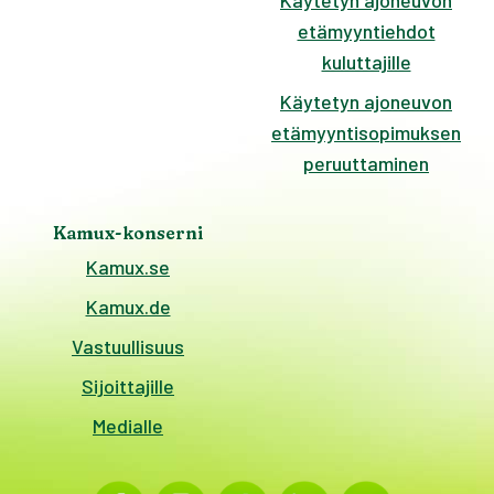
Käytetyn ajoneuvon
etämyyntiehdot
kuluttajille
Käytetyn ajoneuvon
etämyyntisopimuksen
peruuttaminen
Kamux-konserni
Kamux.se
Kamux.de
Vastuullisuus
Sijoittajille
Medialle