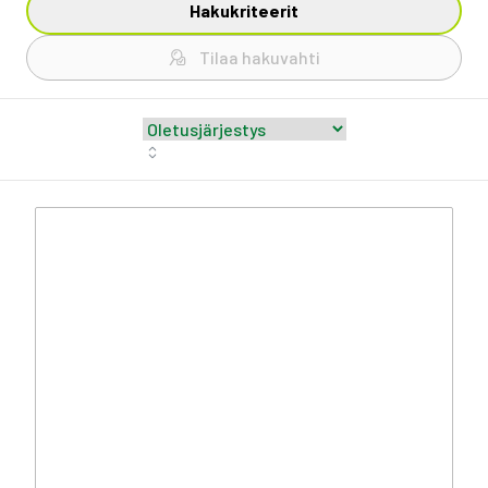
Hakukriteerit
Tilaa hakuvahti