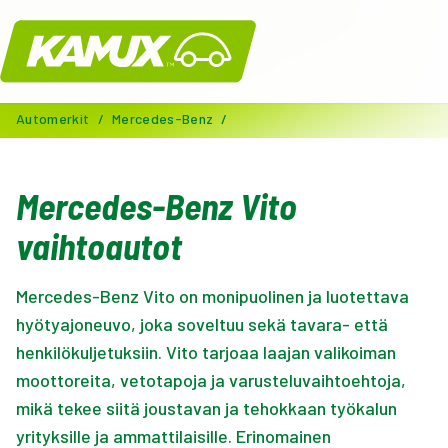
Kamux
Automerkit
/
Mercedes-Benz
/
Mercedes-Benz Vito
vaihtoautot
Mercedes-Benz Vito on monipuolinen ja luotettava
hyötyajoneuvo, joka soveltuu sekä tavara- että
henkilökuljetuksiin. Vito tarjoaa laajan valikoiman
moottoreita, vetotapoja ja varusteluvaihtoehtoja,
mikä tekee siitä joustavan ja tehokkaan työkalun
yrityksille ja ammattilaisille. Erinomainen