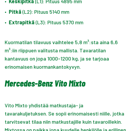
•
Keskipitkä
(L1): Pituus 4895 mm
•
Pitkä
(L2): Pituus 5140 mm
•
Extrapitkä
(L3): Pituus 5370 mm
Kuormatilan tilavuus vaihtelee 5,8 m³:sta aina 6,6
m³:iin riippuen valitusta mallista. Tavaratilan
kantavuus on jopa 1000–1200 kg, ja se tarjoaa
erinomaisen kuormankantokyvyn.
Mercedes-Benz Vito Mixto
Vito Mixto yhdistää matkustaja- ja
tavarakuljetuksen. Se sopii erinomaisesti niille, jotka
tarvitsevat tilaa niin matkustajille kuin tavaroillekin.
Mixtossa on paikka jopa kuudelle henkilölle ja erillinen