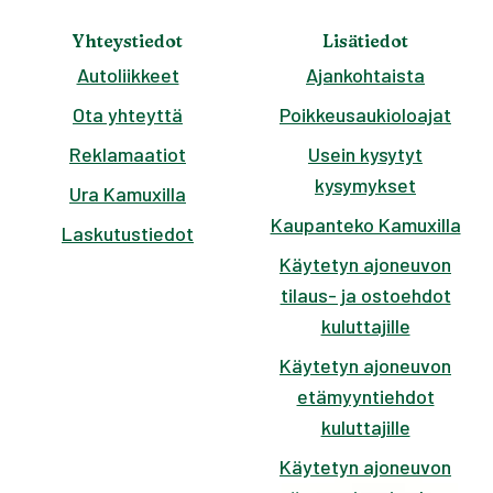
Yhteystiedot
Lisätiedot
Autoliikkeet
Ajankohtaista
Ota yhteyttä
Poikkeusaukioloajat
Reklamaatiot
Usein kysytyt
kysymykset
Ura Kamuxilla
Kaupanteko Kamuxilla
Laskutustiedot
Käytetyn ajoneuvon
tilaus- ja ostoehdot
kuluttajille
Käytetyn ajoneuvon
etämyyntiehdot
kuluttajille
Käytetyn ajoneuvon