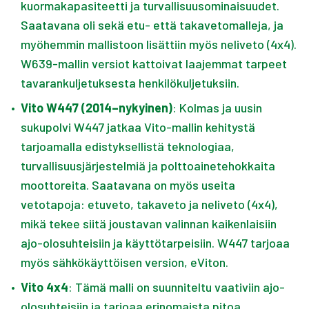
kuormakapasiteetti ja turvallisuusominaisuudet.
Saatavana oli sekä etu- että takavetomalleja, ja
myöhemmin mallistoon lisättiin myös neliveto (4x4).
W639-mallin versiot kattoivat laajemmat tarpeet
tavarankuljetuksesta henkilökuljetuksiin.
•
Vito W447 (2014–nykyinen)
: Kolmas ja uusin
sukupolvi W447 jatkaa Vito-mallin kehitystä
tarjoamalla edistyksellistä teknologiaa,
turvallisuusjärjestelmiä ja polttoainetehokkaita
moottoreita. Saatavana on myös useita
vetotapoja: etuveto, takaveto ja neliveto (4x4),
mikä tekee siitä joustavan valinnan kaikenlaisiin
ajo-olosuhteisiin ja käyttötarpeisiin. W447 tarjoaa
myös sähkökäyttöisen version, eViton.
•
Vito 4x4
: Tämä malli on suunniteltu vaativiin ajo-
olosuhteisiin ja tarjoaa erinomaista pitoa