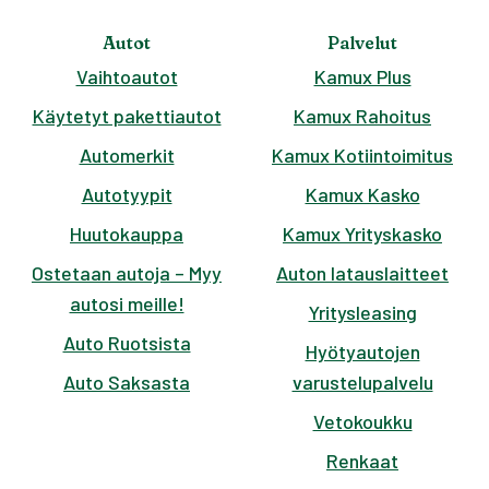
Autot
Palvelut
Vaihtoautot
Kamux Plus
Käytetyt pakettiautot
Kamux Rahoitus
Automerkit
Kamux Kotiintoimitus
Autotyypit
Kamux Kasko
Huutokauppa
Kamux Yrityskasko
Ostetaan autoja – Myy
Auton latauslaitteet
autosi meille!
Yritysleasing
Auto Ruotsista
Hyötyautojen
Auto Saksasta
varustelupalvelu
Vetokoukku
Renkaat