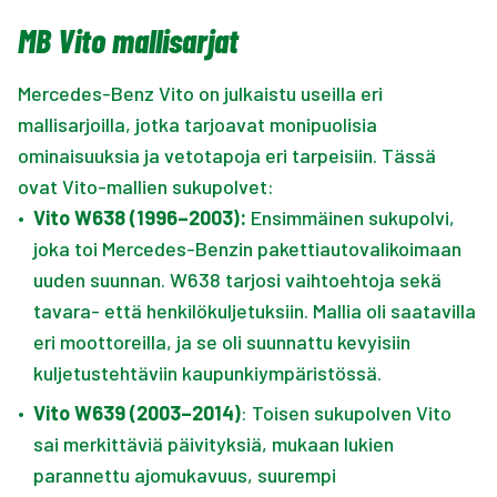
MB Vito mallisarjat
Mercedes-Benz Vito on julkaistu useilla eri
mallisarjoilla, jotka tarjoavat monipuolisia
ominaisuuksia ja vetotapoja eri tarpeisiin. Tässä
ovat Vito-mallien sukupolvet:
•
Vito W638 (1996–2003):
Ensimmäinen sukupolvi,
joka toi Mercedes-Benzin pakettiautovalikoimaan
uuden suunnan. W638 tarjosi vaihtoehtoja sekä
tavara- että henkilökuljetuksiin. Mallia oli saatavilla
eri moottoreilla, ja se oli suunnattu kevyisiin
kuljetustehtäviin kaupunkiympäristössä.
•
Vito W639 (2003–2014)
: Toisen sukupolven Vito
sai merkittäviä päivityksiä, mukaan lukien
parannettu ajomukavuus, suurempi