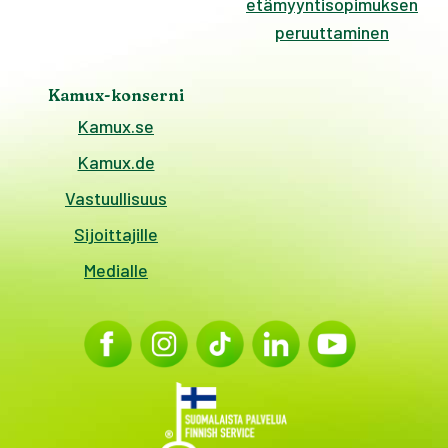
etämyyntisopimuksen
peruuttaminen
Kamux-konserni
Kamux.se
Kamux.de
Vastuullisuus
Sijoittajille
Medialle