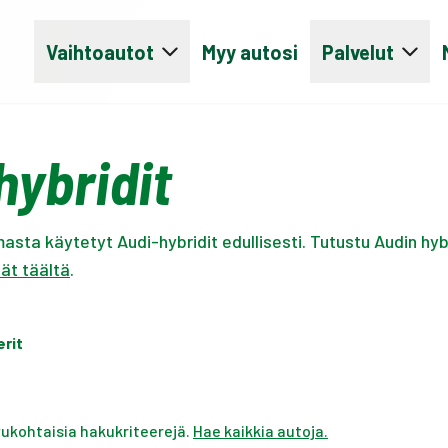
Vaihtoautot
Myy autosi
Palvelut
hybridit
asta käytetyt Audi-hybridit edullisesti. Tutustu Audin hyb
ät täältä
.
erit
ivukohtaisia hakukriteerejä.
Hae kaikkia autoja.