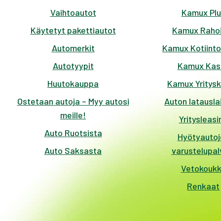
Vaihtoautot
Kamux Plu
Käytetyt pakettiautot
Kamux Rahoi
Automerkit
Kamux Kotiinto
Autotyypit
Kamux Kas
Huutokauppa
Kamux Yritys
Ostetaan autoja – Myy autosi
Auton latausla
meille!
Yritysleasi
Auto Ruotsista
Hyötyautoj
Auto Saksasta
varustelupal
Vetokouk
Renkaat