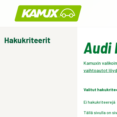
Kamux
Hakukriteerit
Audi 
Kamuxin valikoim
vaihtoautot löyd
Valitut hakukrite
Ei hakukriteerejä
Tällä sivulla on s