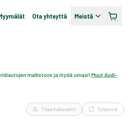
Myymälät
Ota yhteyttä
Meistä
ridiautojen mallistoon ja löydä omasi!
Muut Audi-
Tilaa hakuvahti
Tyhjennä