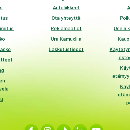
s
Autoliikkeet
A
tus
Ota yhteyttä
Poik
imitus
Reklamaatiot
Usein 
ko
Ura Kamuxilla
Kaup
kasko
Laskutustiedot
Käytetyn
ostoe
itteet
Käy
ng
etämyyn
en
Käy
velu
etäm
ku
p