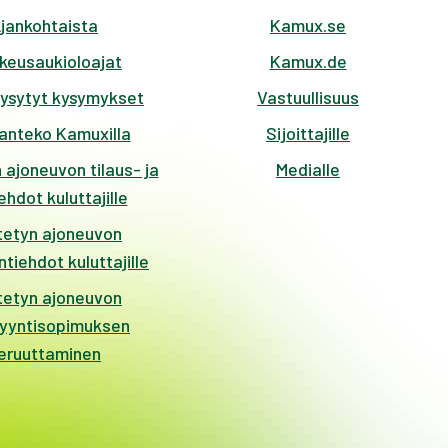
jankohtaista
Kamux.se
keusaukioloajat
Kamux.de
kysytyt kysymykset
Vastuullisuus
anteko Kamuxilla
Sijoittajille
 ajoneuvon tilaus- ja
Medialle
hdot kuluttajille
tetyn ajoneuvon
tiehdot kuluttajille
tetyn ajoneuvon
yyntisopimuksen
eruuttaminen