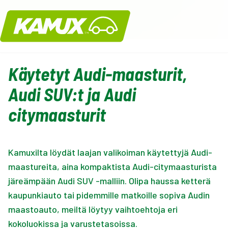
Kamux
Käytetyt Audi-maasturit,
Audi SUV:t ja Audi
citymaasturit
Kamuxilta löydät laajan valikoiman käytettyjä Audi-
maastureita, aina kompaktista Audi-citymaasturista
järeämpään Audi SUV -malliin. Olipa haussa ketterä
kaupunkiauto tai pidemmille matkoille sopiva Audin
maastoauto, meiltä löytyy vaihtoehtoja eri
kokoluokissa ja varustetasoissa.