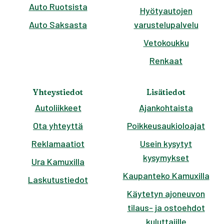
Auto Ruotsista
Hyötyautojen
Auto Saksasta
varustelupalvelu
Vetokoukku
Renkaat
Yhteystiedot
Lisätiedot
Autoliikkeet
Ajankohtaista
Ota yhteyttä
Poikkeusaukioloajat
Reklamaatiot
Usein kysytyt
kysymykset
Ura Kamuxilla
Kaupanteko Kamuxilla
Laskutustiedot
Käytetyn ajoneuvon
tilaus- ja ostoehdot
kuluttajille