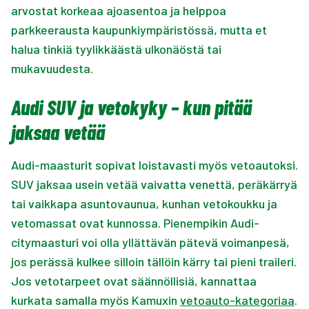
arvostat korkeaa ajoasentoa ja helppoa
parkkeerausta kaupunkiympäristössä, mutta et
halua tinkiä tyylikkäästä ulkonäöstä tai
mukavuudesta.
Audi SUV ja vetokyky – kun pitää
jaksaa vetää
Audi-maasturit sopivat loistavasti myös vetoautoksi.
SUV jaksaa usein vetää vaivatta venettä, peräkärryä
tai vaikkapa asuntovaunua, kunhan vetokoukku ja
vetomassat ovat kunnossa. Pienempikin Audi-
citymaasturi voi olla yllättävän pätevä voimanpesä,
jos perässä kulkee silloin tällöin kärry tai pieni traileri.
Jos vetotarpeet ovat säännöllisiä, kannattaa
kurkata samalla myös Kamuxin
vetoauto-kategoriaa
.