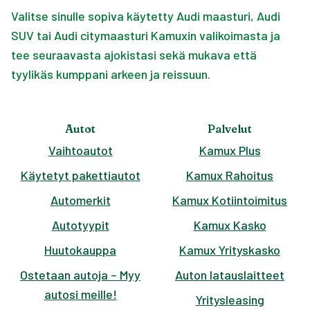
Valitse sinulle sopiva käytetty Audi maasturi, Audi
SUV tai Audi citymaasturi Kamuxin valikoimasta ja
tee seuraavasta ajokistasi sekä mukava että
tyylikäs kumppani arkeen ja reissuun.
Autot
Palvelut
Vaihtoautot
Kamux Plus
Käytetyt pakettiautot
Kamux Rahoitus
Automerkit
Kamux Kotiintoimitus
Autotyypit
Kamux Kasko
Huutokauppa
Kamux Yrityskasko
Ostetaan autoja – Myy
Auton latauslaitteet
autosi meille!
Yritysleasing