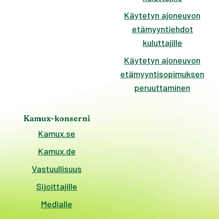
Käytetyn ajoneuvon
etämyyntiehdot
kuluttajille
Käytetyn ajoneuvon
etämyyntisopimuksen
peruuttaminen
Kamux-konserni
Kamux.se
Kamux.de
Vastuullisuus
Sijoittajille
Medialle