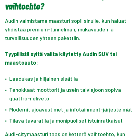
vaihtoehto?
Audin valmistama maasturi sopii sinulle, kun haluat
yhdistää premium-tunnelman, mukavuuden ja
turvallisuuden yhteen pakettiin.
Tyypillisiä syitä valita käytetty Audin SUV tai
maastoauto:
•
Laadukas ja hiljainen sisätila
•
Tehokkaat moottorit ja usein talviajoon sopiva
quattro-neliveto
•
Modernit ajoavustimet ja infotainment-järjestelmät
•
Tilava tavaratila ja monipuoliset istuinratkaisut
Audi-citymaasturi taas on ketterä vaihtoehto, kun