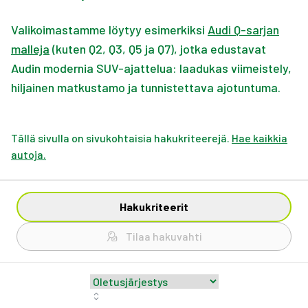
Valikoimastamme löytyy esimerkiksi
Audi Q-sarjan
malleja
(kuten Q2, Q3, Q5 ja Q7), jotka edustavat
Audin modernia SUV-ajattelua: laadukas viimeistely,
hiljainen matkustamo ja tunnistettava ajotuntuma.
Tällä sivulla on sivukohtaisia hakukriteerejä.
Hae kaikkia
autoja.
Hakukriteerit
Tilaa hakuvahti