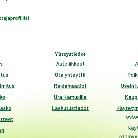
ajaprofiilisi
Yhteystiedot
s
Autoliikkeet
A
tus
Ota yhteyttä
Poik
imitus
Reklamaatiot
Usein 
ko
Ura Kamuxilla
Kaup
kasko
Laskutustiedot
Käytetyn
ostoe
itteet
Käy
ng
etämyyn