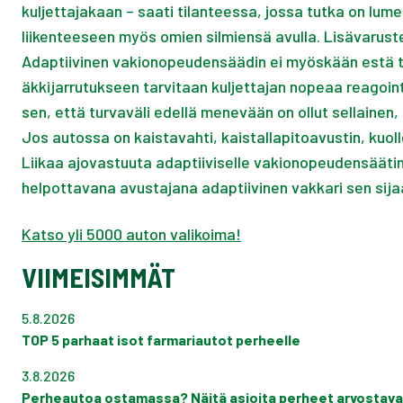
kuljettajakaan – saati tilanteessa, jossa tutka on lume
liikenteeseen myös omien silmiensä avulla. Lisävarusteisi
Adaptiivinen vakionopeudensäädin ei myöskään estä törm
äkkijarrutukseen tarvitaan kuljettajan nopeaa reagoin
sen, että turvaväli edellä menevään on ollut sellainen, 
Jos autossa on kaistavahti, kaistallapitoavustin, kuol
Liikaa ajovastuuta adaptiiviselle vakionopeudensäätime
helpottavana avustajana adaptiivinen vakkari sen sijaa
Katso yli 5000 auton valikoima!
VIIMEISIMMÄT
5.8.2026
TOP 5 parhaat isot farmariautot perheelle
3.8.2026
Perheautoa ostamassa? Näitä asioita perheet arvostava