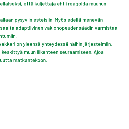
ellaiseksi, että kuljettaja ehtii reagoida muuhun
kallaan pysyviin esteisiin. Myös edellä menevän
Toisaalta adaptiivinen vakionopeudensäädin varmistaa
htumiin.
vakkari on yleensä yhteydessä näihin järjestelmiin.
n keskittyä muun liikenteen seuraamiseen. Ajoa
avuutta matkantekoon.