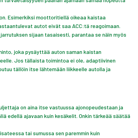
alitun turvaetäisyyden päähän ajamaan samaa nopeutta
. Esimerkiksi moottoritiellä oikeaa kaistaa
 vastaantulevat autot eivät saa ACC:tä reagoimaan.
jarrutuksen sijaan tasaisesti, parantaa se näin myös
minto, joka pysäyttää auton saman kaistan
elle. Jos tällaista toimintoa ei ole, adaptiivinen
u tällöin itse lähtemään liikkeelle autolla ja
uljettaja on aina itse vastuussa ajonopeudestaan ja
ä edellä ajavaan kuin kesäkelit. Onkin tärkeää säätää
misateessa tai sumussa sen paremmin kuin