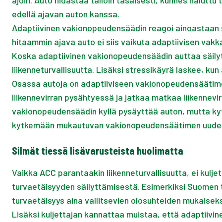
ajoin. Auto hidastaa tällöin tasaisesti, kunnes halut
edellä ajavan auton kanssa.
Adaptiivinen vakionopeudensäädin reagoi ainoastaan sa
hitaammin ajava auto ei siis vaikuta adaptiivisen vak
Koska adaptiivinen vakionopeudensäädin auttaa säilyt
liikenneturvallisuutta. Lisäksi stressikäyrä laskee, ku
Osassa autoja on adaptiiviseen vakionopeudensäätime
liikennevirran pysähtyessä ja jatkaa matkaa liikennevir
vakionopeudensäädin kyllä pysäyttää auton, mutta kytke
kytkemään mukautuvan vakionopeudensäätimen uudelleen
Silmät tiessä lisävarusteista huolimatta
Vaikka ACC parantaakin liikenneturvallisuutta, ei kulj
turvaetäisyyden säilyttämisestä. Esimerkiksi Suomen t
turvaetäisyys aina vallitsevien olosuhteiden mukaiseks
Lisäksi kuljettajan kannattaa muistaa, että adaptiiv