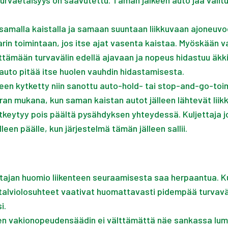
tu turvaetäisyys on saavutettu. Tämän jälkeen auto jää v
malla kaistalla ja samaan suuntaan liikkuvaan ajoneuvoon
karin toimintaan, jos itse ajat vasenta kaistaa. Myöskään
tämään turvavälin edellä ajavaan ja nopeus hidastuu äkki
n auto pitää itse huolen vauhdin hidastamisesta.
en kytketty niin sanottu auto-hold- tai stop-and-go-toi
ran mukana, kun saman kaistan autot jälleen lähtevät liikke
ytyy pois päältä pysähdyksen yhteydessä. Kuljettaja joutu
 päälle, kun järjestelmä tämän jälleen sallii.
ettajan huomio liikenteen seuraamisesta saa herpaantua. K
alviolosuhteet vaativat huomattavasti pidempää turvaväli
i.
inen vakionopeudensäädin ei välttämättä näe sankassa lu