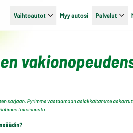
Vaihtoautot
Myy autosi
Palvelut
nen vakionopeudens
sten sarjaan. Pyrimme vastaamaan asiakkaitamme askarruttav
äätimen toiminnasta.
ensäädin?