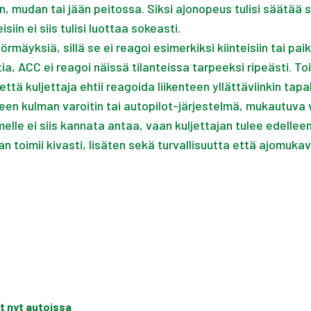
n, mudan tai jään peitossa. Siksi ajonopeus tulisi säätää s
in ei siis tulisi luottaa sokeasti.
äyksiä, sillä se ei reagoi esimerkiksi kiinteisiin tai pai
tia, ACC ei reagoi näissä tilanteissa tarpeeksi ripeästi. 
että kuljettaja ehtii reagoida liikenteen yllättäviinkin tapa
leen kulman varoitin tai autopilot-järjestelmä, mukautuva 
lle ei siis kannata antaa, vaan kuljettajan tulee edellee
n toimii kivasti, lisäten sekä turvallisuutta että ajomuk
t nyt autoissa