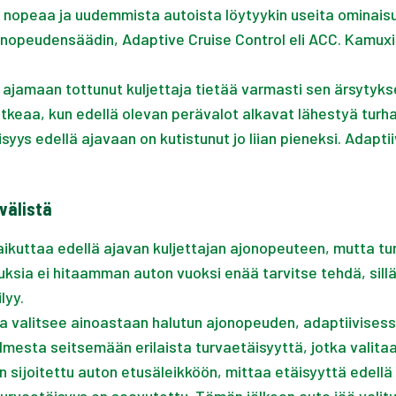
 nopeaa ja uudemmista autoista löytyykin useita ominaisu
kionopeudensäädin, Adaptive Cruise Control eli ACC. Kamux
ajamaan tottunut kuljettaja tietää varmasti sen ärsytyks
eaa, kun edellä olevan perävalot alkavat lähestyä turhan
isyys edellä ajavaan on kutistunut jo liian pieneksi. Ada
välistä
kuttaa edellä ajavan kuljettajan ajonopeuteen, mutta turv
uksia ei hitaamman auton vuoksi enää tarvitse tehdä, sill
lyy.
 valitsee ainoastaan halutun ajonopeuden, adaptiivisessa
mesta seitsemään erilaista turvaetäisyyttä, jotka valitaan 
en sijoitettu auton etusäleikköön, mittaa etäisyyttä edel