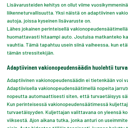
Lisävarusteiden kehitys on ollut viime vuosikymmeninä
liikenneturvallisuutta. Yksi näistä on adaptiivinen va
autoja, joissa kyseinen lisävaruste on.
Lähes jokainen perinteisellä vakionopeudensäätimellä 
huomattavasti hitaampi auto. Joutuisa matkanteko katk
vauhtia. Tämä tapahtuu usein siinä vaiheessa, kun etä
tämän stressitekijän.
Adaptiivinen vakionopeudensäädin huolehtii turva
Adaptiivinen vakionopeudensäädin ei tietenkään voi vai
Adaptiivisella vakionopeudensäätimellä nopeita jarrut
nopeutta automaattisesti siten, että turvaetäisyys säi
Kun perinteisessä vakionopeudensäätimessä kuljettaja
turvaetäisyyden. Kuljettajan valittavana on yleensä kol
viiksestä. Ajon aikana tutka, jonka anturi on useimmit