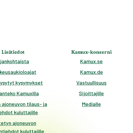
Lisätiedot
Kamux-konserni
jankohtaista
Kamux.se
keusaukioloajat
Kamux.de
kysytyt kysymykset
Vastuullisuus
anteko Kamuxilla
Sijoittajille
 ajoneuvon tilaus- ja
Medialle
hdot kuluttajille
tetyn ajoneuvon
tiehdot kuluttajille