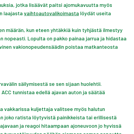
uksia, jotka lisäävät paitsi ajomukavuutta myös
in laajasta
vaihtoautovalikoimasta
löydät useita
en määrän, kun eteen yhtäkkiä kuin tyhjästä ilmestyy
 nopeasti. Lopulta on pakko painaa jarrua ja hidastaa
ptiivinen vakionopeudensäädin poistaa matkanteosta
avälin säilymisestä se sen sijaan huolehtii.
ä ACC tunnistaa edellä ajavan auton ja säätää
 vakkarissa kuljettaja valitsee myös halutun
joko ratista löytyvistä painikkeista tai erillisestä
lä ajavaan ja reagoi hitaampaan ajoneuvoon jo hyvissä