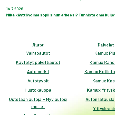
14.7.2026
Mikä käyttövoima sopii sinun arkeesi? Tunnista oma kuljett
Autot
Palvelut
Vaihtoautot
Kamux Plu
Käytetyt pakettiautot
Kamux Rahoi
Automerkit
Kamux Kotiinto
Autotyypit
Kamux Kas
Huutokauppa
Kamux Yritys
Ostetaan autoja – Myy autosi
Auton latausla
meille!
Yritysleasi