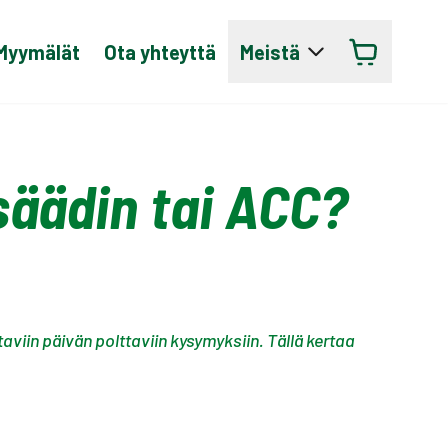
Myymälät
Ota yhteyttä
Meistä
äädin tai ACC?
iin päivän polttaviin kysymyksiin. Tällä kertaa