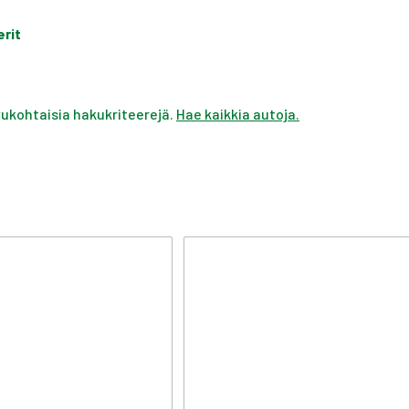
erit
ivukohtaisia hakukriteerejä.
Hae kaikkia autoja.