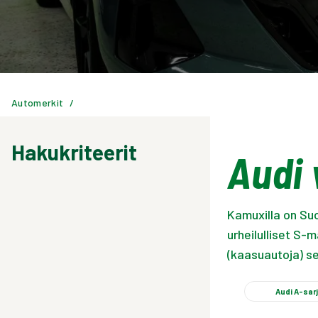
Automerkit
/
Hakukriteerit
Audi 
Kamuxilla on Suo
urheilulliset S-
(kaasuautoja) s
Audi A-sar