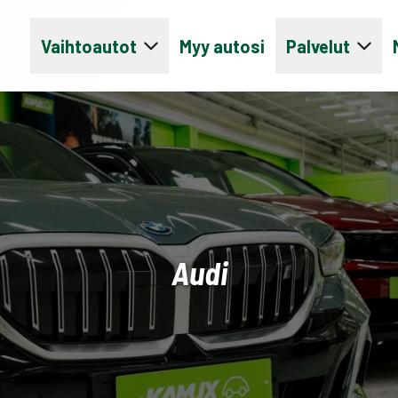
Vaihtoautot
Myy autosi
Palvelut
Audi