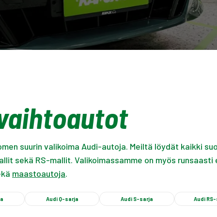
vaihtoautot
men suurin valikoima Audi-autoja. Meiltä löydät kaikki suo
mallit sekä RS-mallit. Valikoimassamme on myös runsaasti e
ekä
maastoautoja
.
ja
Audi Q-sarja
Audi S-sarja
Audi RS-