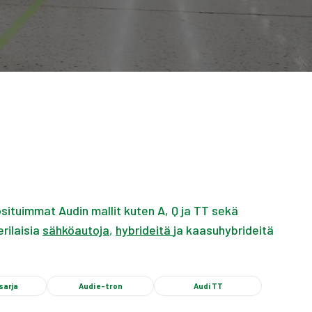
situimmat Audin mallit kuten A, Q ja TT sekä
rilaisia
sähköautoja
,
hybrideitä
ja kaasuhybrideitä
sarja
Audi e-tron
Audi TT