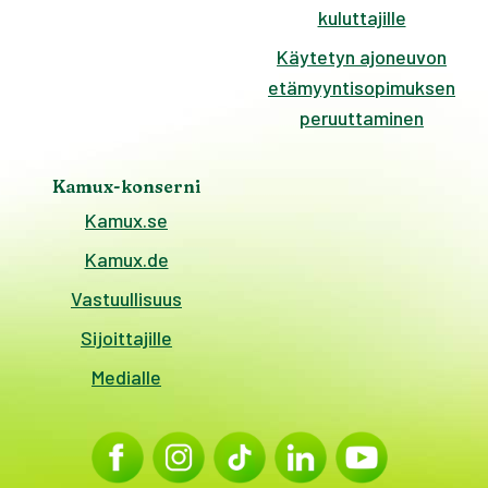
kuluttajille
Käytetyn ajoneuvon
etämyyntisopimuksen
peruuttaminen
Kamux-konserni
Kamux.se
Kamux.de
Vastuullisuus
Sijoittajille
Medialle