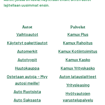
lajitellaan uusimmat ensin.
Autot
Palvelut
Vaihtoautot
Kamux Plus
Käytetyt pakettiautot
Kamux Rahoitus
Automerkit
Kamux Kotiintoimitus
Autotyypit
Kamux Kasko
Huutokauppa
Kamux Yrityskasko
Ostetaan autoja – Myy
Auton latauslaitteet
autosi meille!
Yritysleasing
Auto Ruotsista
Hyötyautojen
Auto Saksasta
varustelupalvelu