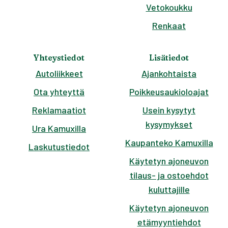
Vetokoukku
Renkaat
Yhteystiedot
Lisätiedot
Autoliikkeet
Ajankohtaista
Ota yhteyttä
Poikkeusaukioloajat
Reklamaatiot
Usein kysytyt
kysymykset
Ura Kamuxilla
Kaupanteko Kamuxilla
Laskutustiedot
Käytetyn ajoneuvon
tilaus- ja ostoehdot
kuluttajille
Käytetyn ajoneuvon
etämyyntiehdot