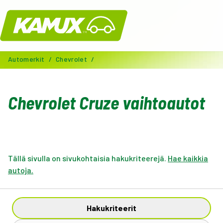
Kamux
Automerkit
/
Chevrolet
/
Chevrolet Cruze vaihtoautot
Tällä sivulla on sivukohtaisia hakukriteerejä.
Hae kaikkia
autoja.
Hakukriteerit