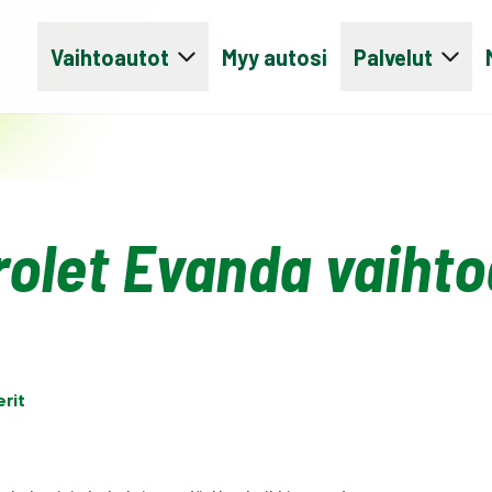
Vaihtoautot
Myy autosi
Palvelut
olet Evanda vaihto
erit