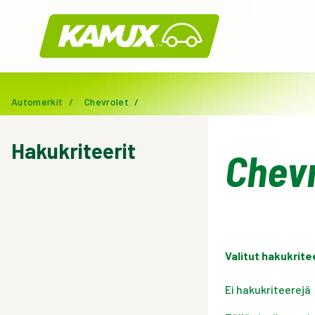
Kamux
Automerkit
/
Chevrolet
/
Hakukriteerit
Chevr
Valitut hakukrite
Ei hakukriteerejä