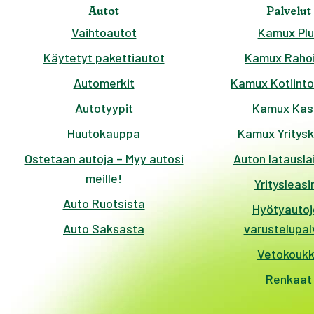
Autot
Palvelut
Vaihtoautot
Kamux Plu
Käytetyt pakettiautot
Kamux Rahoi
Automerkit
Kamux Kotiinto
Autotyypit
Kamux Kas
Huutokauppa
Kamux Yritys
Ostetaan autoja – Myy autosi
Auton latausla
meille!
Yritysleasi
Auto Ruotsista
Hyötyautoj
Auto Saksasta
varustelupal
Vetokouk
Renkaat