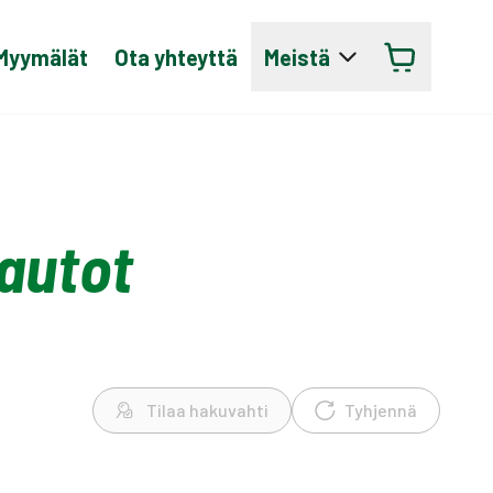
Myymälät
Ota yhteyttä
Meistä
autot
Tilaa hakuvahti
Tyhjennä