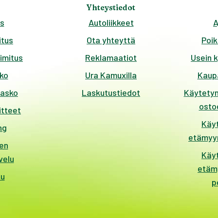
Yhteystiedot
s
Autoliikkeet
A
tus
Ota yhteyttä
Poik
imitus
Reklamaatiot
Usein 
ko
Ura Kamuxilla
Kaup
kasko
Laskutustiedot
Käytetyn
ostoe
itteet
Käy
ng
etämyyn
en
Käy
velu
etäm
ku
p