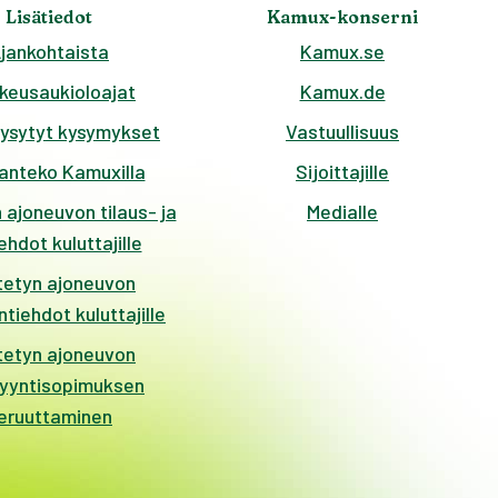
Lisätiedot
Kamux-konserni
jankohtaista
Kamux.se
keusaukioloajat
Kamux.de
kysytyt kysymykset
Vastuullisuus
anteko Kamuxilla
Sijoittajille
 ajoneuvon tilaus- ja
Medialle
hdot kuluttajille
tetyn ajoneuvon
tiehdot kuluttajille
tetyn ajoneuvon
yyntisopimuksen
eruuttaminen