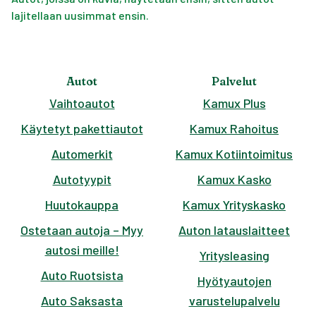
lajitellaan uusimmat ensin.
Autot
Palvelut
Vaihtoautot
Kamux Plus
Käytetyt pakettiautot
Kamux Rahoitus
Automerkit
Kamux Kotiintoimitus
Autotyypit
Kamux Kasko
Huutokauppa
Kamux Yrityskasko
Ostetaan autoja – Myy
Auton latauslaitteet
autosi meille!
Yritysleasing
Auto Ruotsista
Hyötyautojen
Auto Saksasta
varustelupalvelu