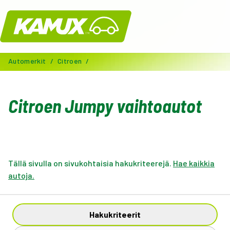
Kamux
Automerkit
/
Citroen
/
Citroen Jumpy vaihtoautot
Tällä sivulla on sivukohtaisia hakukriteerejä.
Hae kaikkia
autoja.
Hakukriteerit