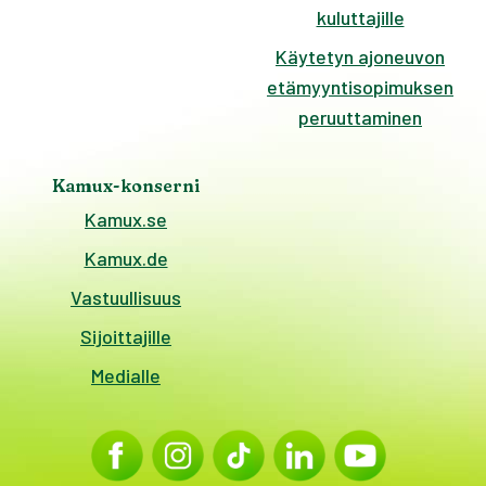
kuluttajille
Käytetyn ajoneuvon
etämyyntisopimuksen
peruuttaminen
Kamux-konserni
Kamux.se
Kamux.de
Vastuullisuus
Sijoittajille
Medialle