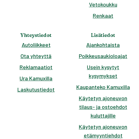
Vetokoukku
Renkaat
Yhteystiedot
Lisätiedot
Autoliikkeet
Ajankohtaista
Ota yhteyttä
Poikkeusaukioloajat
Reklamaatiot
Usein kysytyt
kysymykset
Ura Kamuxilla
Kaupanteko Kamuxilla
Laskutustiedot
Käytetyn ajoneuvon
tilaus- ja ostoehdot
kuluttajille
Käytetyn ajoneuvon
etämyyntiehdot