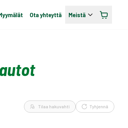
Myymälät
Ota yhteyttä
Meistä
autot
Tilaa hakuvahti
Tyhjennä