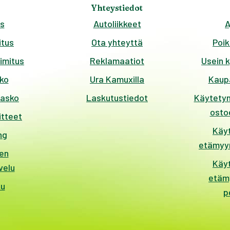
Yhteystiedot
s
Autoliikkeet
A
tus
Ota yhteyttä
Poik
imitus
Reklamaatiot
Usein 
ko
Ura Kamuxilla
Kaup
kasko
Laskutustiedot
Käytetyn
ostoe
itteet
Käy
ng
etämyyn
en
Käy
velu
etäm
ku
p