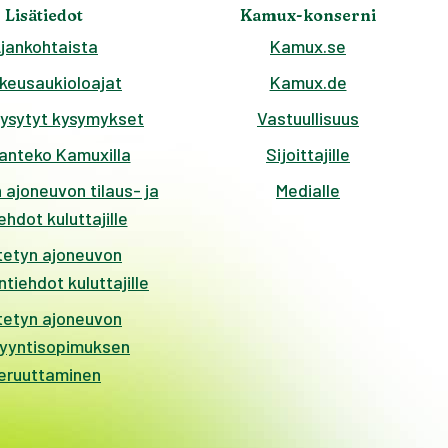
Lisätiedot
Kamux-konserni
jankohtaista
Kamux.se
keusaukioloajat
Kamux.de
kysytyt kysymykset
Vastuullisuus
anteko Kamuxilla
Sijoittajille
 ajoneuvon tilaus- ja
Medialle
hdot kuluttajille
tetyn ajoneuvon
tiehdot kuluttajille
tetyn ajoneuvon
yyntisopimuksen
eruuttaminen