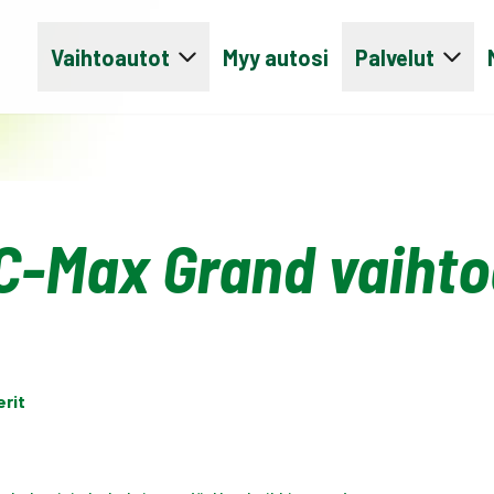
Vaihtoautot
Myy autosi
Palvelut
C-Max Grand vaihto
erit