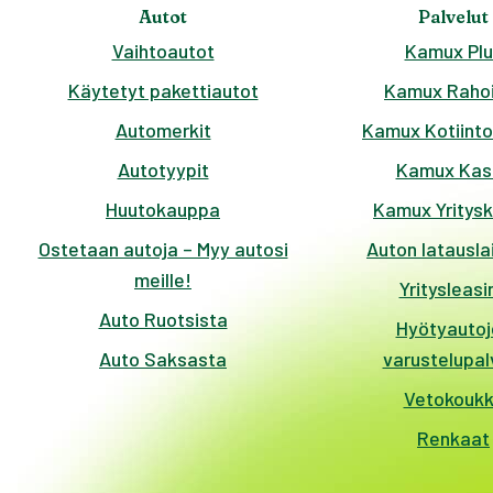
Autot
Palvelut
Vaihtoautot
Kamux Plu
Käytetyt pakettiautot
Kamux Rahoi
Automerkit
Kamux Kotiinto
Autotyypit
Kamux Kas
Huutokauppa
Kamux Yritys
Ostetaan autoja – Myy autosi
Auton latausla
meille!
Yritysleasi
Auto Ruotsista
Hyötyautoj
Auto Saksasta
varustelupal
Vetokouk
Renkaat