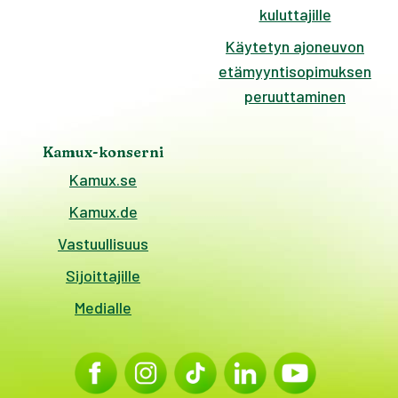
kuluttajille
Käytetyn ajoneuvon
etämyyntisopimuksen
peruuttaminen
Kamux-konserni
Kamux.se
Kamux.de
Vastuullisuus
Sijoittajille
Medialle