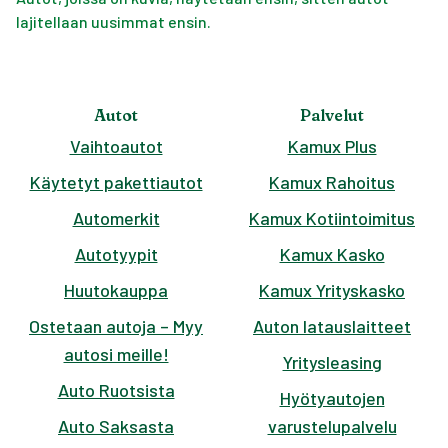
lajitellaan uusimmat ensin.
Autot
Palvelut
Vaihtoautot
Kamux Plus
Käytetyt pakettiautot
Kamux Rahoitus
Automerkit
Kamux Kotiintoimitus
Autotyypit
Kamux Kasko
Huutokauppa
Kamux Yrityskasko
Ostetaan autoja – Myy
Auton latauslaitteet
autosi meille!
Yritysleasing
Auto Ruotsista
Hyötyautojen
Auto Saksasta
varustelupalvelu