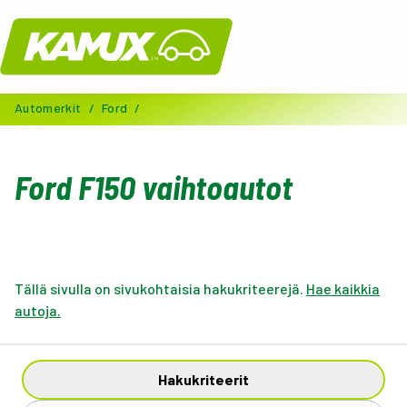
Kamux
Automerkit
/
Ford
/
Ford F150 vaihtoautot
Tällä sivulla on sivukohtaisia hakukriteerejä.
Hae kaikkia
autoja.
Hakukriteerit