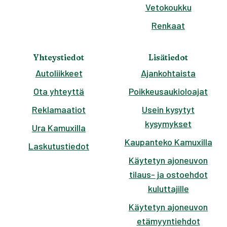
Vetokoukku
Renkaat
Yhteystiedot
Lisätiedot
Autoliikkeet
Ajankohtaista
Ota yhteyttä
Poikkeusaukioloajat
Reklamaatiot
Usein kysytyt
kysymykset
Ura Kamuxilla
Kaupanteko Kamuxilla
Laskutustiedot
Käytetyn ajoneuvon
tilaus- ja ostoehdot
kuluttajille
Käytetyn ajoneuvon
etämyyntiehdot