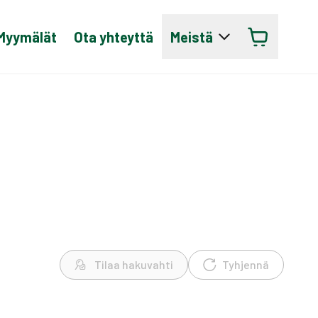
Myymälät
Ota yhteyttä
Meistä
Tilaa hakuvahti
Tyhjennä