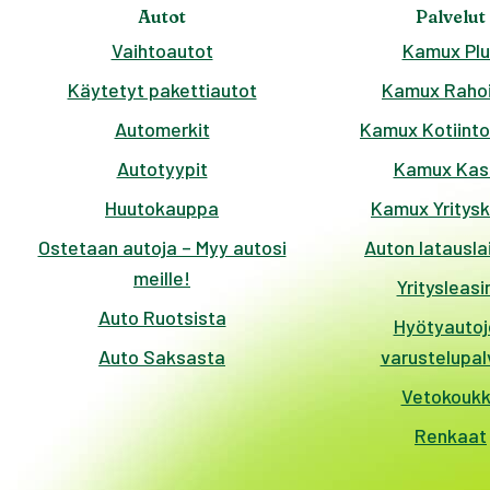
Autot
Palvelut
Vaihtoautot
Kamux Plu
Käytetyt pakettiautot
Kamux Rahoi
Automerkit
Kamux Kotiinto
Autotyypit
Kamux Kas
Huutokauppa
Kamux Yritys
Ostetaan autoja – Myy autosi
Auton latausla
meille!
Yritysleasi
Auto Ruotsista
Hyötyautoj
Auto Saksasta
varustelupal
Vetokouk
Renkaat