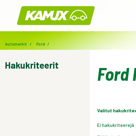
Kamux
Automerkit
/
Ford
/
Hakukriteerit
Ford 
Valitut hakukrite
Ei hakukriteerejä