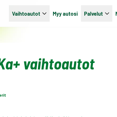
Vaihtoautot
Myy autosi
Palvelut
Ka+ vaihtoautot
erit