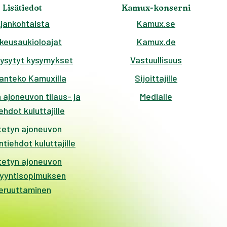
Lisätiedot
Kamux-konserni
jankohtaista
Kamux.se
keusaukioloajat
Kamux.de
kysytyt kysymykset
Vastuullisuus
anteko Kamuxilla
Sijoittajille
 ajoneuvon tilaus- ja
Medialle
hdot kuluttajille
tetyn ajoneuvon
tiehdot kuluttajille
tetyn ajoneuvon
yyntisopimuksen
eruuttaminen