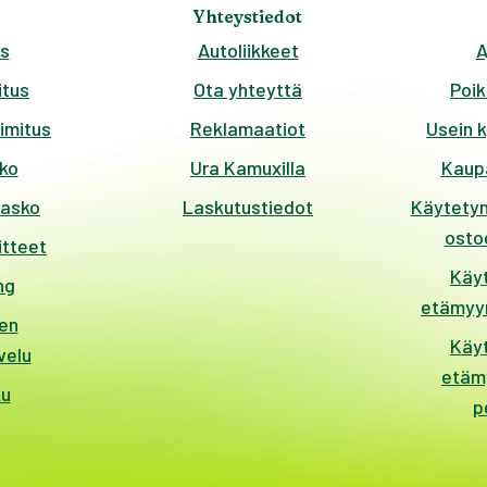
Yhteystiedot
s
Autoliikkeet
A
tus
Ota yhteyttä
Poik
imitus
Reklamaatiot
Usein 
ko
Ura Kamuxilla
Kaup
kasko
Laskutustiedot
Käytetyn
ostoe
itteet
Käy
ng
etämyyn
en
Käy
velu
etäm
ku
p