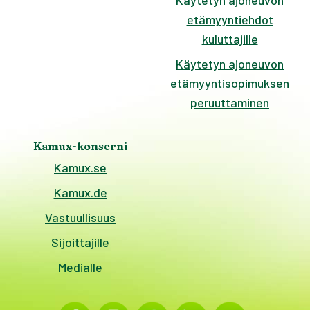
Käytetyn ajoneuvon
etämyyntiehdot
kuluttajille
Käytetyn ajoneuvon
etämyyntisopimuksen
peruuttaminen
Kamux-konserni
Kamux.se
Kamux.de
Vastuullisuus
Sijoittajille
Medialle