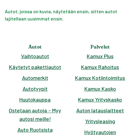
Autot, joissa on kuvia, näytetään ensin, sitten autot
lajitellaan uusimmat ensin.
Autot
Palvelut
Vaihtoautot
Kamux Plus
Käytetyt pakettiautot
Kamux Rahoitus
Automerkit
Kamux Kotiintoimitus
Autotyypit
Kamux Kasko
Huutokauppa
Kamux Yrityskasko
Ostetaan autoja – Myy
Auton latauslaitteet
autosi meille!
Yritysleasing
Auto Ruotsista
Hyötyautojen