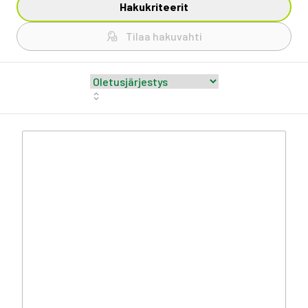
Hakukriteerit
Tilaa hakuvahti