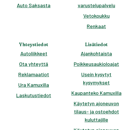
Auto Saksasta
varustelupalvelu
Vetokoukku
Renkaat
Yhteystiedot
Lisätiedot
Autoliikkeet
Ajankohtaista
Ota yhteyttä
Poikkeusaukioloajat
Reklamaatiot
Usein kysytyt
kysymykset
Ura Kamuxilla
Kaupanteko Kamuxilla
Laskutustiedot
Käytetyn ajoneuvon
tilaus- ja ostoehdot
kuluttajille