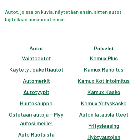
Autot, joissa on kuvia, näytetään ensin, sitten autot
lajitellaan uusimmat ensin.
Autot
Palvelut
Vaihtoautot
Kamux Plus
Käytetyt pakettiautot
Kamux Rahoitus
Automerkit
Kamux Kotiintoimitus
Autotyypit
Kamux Kasko
Huutokauppa
Kamux Yrityskasko
Ostetaan autoja – Myy
Auton latauslaitteet
autosi meille!
Yritysleasing
Auto Ruotsista
Hyötyautojen