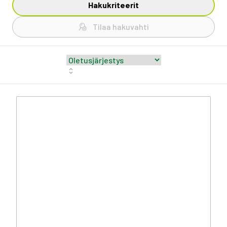
Hakukriteerit
Tilaa hakuvahti