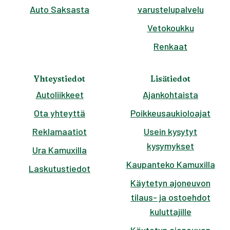
Auto Saksasta
varustelupalvelu
Vetokoukku
Renkaat
Yhteystiedot
Lisätiedot
Autoliikkeet
Ajankohtaista
Ota yhteyttä
Poikkeusaukioloajat
Reklamaatiot
Usein kysytyt
kysymykset
Ura Kamuxilla
Kaupanteko Kamuxilla
Laskutustiedot
Käytetyn ajoneuvon
tilaus- ja ostoehdot
kuluttajille