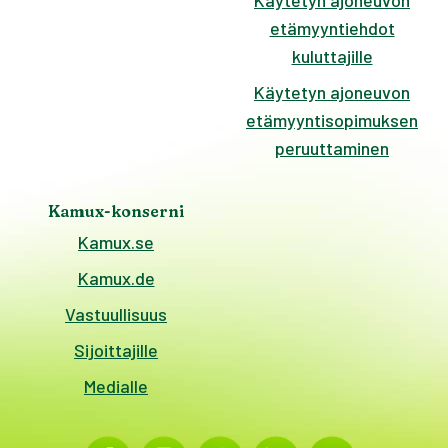
Käytetyn ajoneuvon
etämyyntiehdot
kuluttajille
Käytetyn ajoneuvon
etämyyntisopimuksen
peruuttaminen
Kamux-konserni
Kamux.se
Kamux.de
Vastuullisuus
Sijoittajille
Medialle