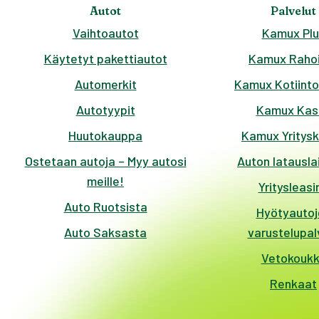
Autot
Palvelut
Vaihtoautot
Kamux Plu
Käytetyt pakettiautot
Kamux Rahoi
Automerkit
Kamux Kotiinto
Autotyypit
Kamux Kas
Huutokauppa
Kamux Yritys
Ostetaan autoja – Myy autosi
Auton latausla
meille!
Yritysleasi
Auto Ruotsista
Hyötyautoj
Auto Saksasta
varustelupal
Vetokouk
Renkaat