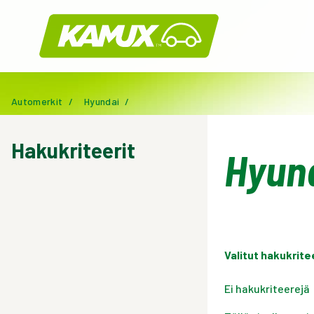
Kamux
Automerkit
/
Hyundai
/
Hakukriteerit
Hyund
Valitut hakukrite
Ei hakukriteerejä