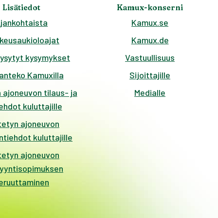
Lisätiedot
Kamux-konserni
jankohtaista
Kamux.se
keusaukioloajat
Kamux.de
kysytyt kysymykset
Vastuullisuus
anteko Kamuxilla
Sijoittajille
 ajoneuvon tilaus- ja
Medialle
hdot kuluttajille
tetyn ajoneuvon
tiehdot kuluttajille
tetyn ajoneuvon
yyntisopimuksen
eruuttaminen