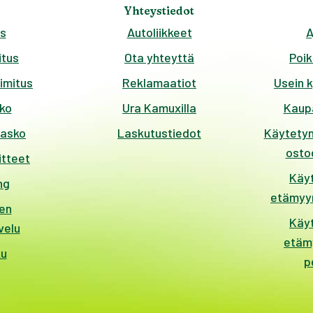
Yhteystiedot
s
Autoliikkeet
A
tus
Ota yhteyttä
Poik
imitus
Reklamaatiot
Usein 
ko
Ura Kamuxilla
Kaup
kasko
Laskutustiedot
Käytetyn
ostoe
itteet
Käy
ng
etämyyn
en
Käy
velu
etäm
ku
p