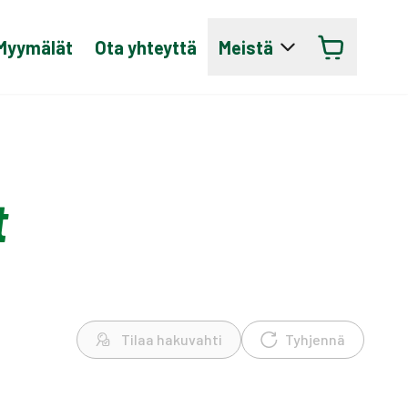
Myymälät
Ota yhteyttä
Meistä
t
Tilaa hakuvahti
Tyhjennä