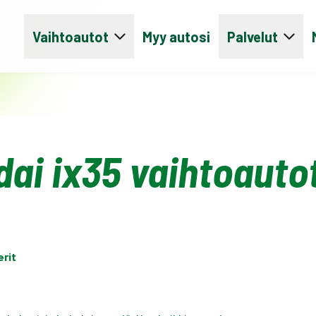
Vaihtoautot
Myy autosi
Palvelut
ai ix35 vaihtoauto
erit