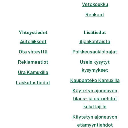
Vetokoukku
Renkaat
Yhteystiedot
Lisätiedot
Autoliikkeet
Ajankohtaista
Ota yhteyttä
Poikkeusaukioloajat
Reklamaatiot
Usein kysytyt
kysymykset
Ura Kamuxilla
Kaupanteko Kamuxilla
Laskutustiedot
Käytetyn ajoneuvon
tilaus- ja ostoehdot
kuluttajille
Käytetyn ajoneuvon
etämyyntiehdot