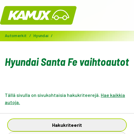
Kamux
Automerkit
/
Hyundai
/
Hyundai Santa Fe vaihtoautot
Tällä sivulla on sivukohtaisia hakukriteerejä.
Hae kaikkia
autoja.
Hakukriteerit