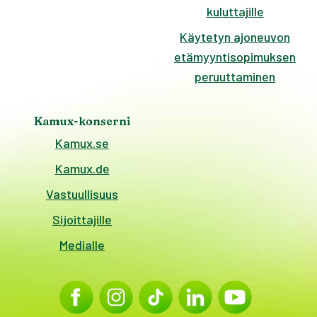
kuluttajille
Käytetyn ajoneuvon
etämyyntisopimuksen
peruuttaminen
Kamux-konserni
Kamux.se
Kamux.de
Vastuullisuus
Sijoittajille
Medialle