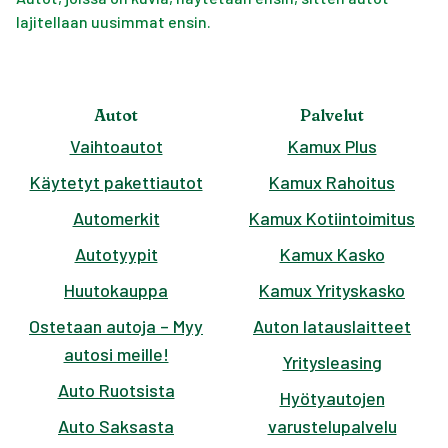
lajitellaan uusimmat ensin.
Autot
Palvelut
Vaihtoautot
Kamux Plus
Käytetyt pakettiautot
Kamux Rahoitus
Automerkit
Kamux Kotiintoimitus
Autotyypit
Kamux Kasko
Huutokauppa
Kamux Yrityskasko
Ostetaan autoja – Myy
Auton latauslaitteet
autosi meille!
Yritysleasing
Auto Ruotsista
Hyötyautojen
Auto Saksasta
varustelupalvelu