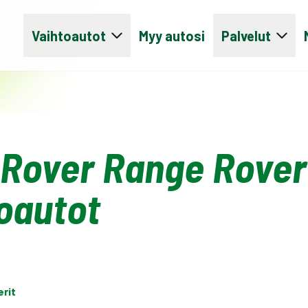
Vaihtoautot
Myy autosi
Palvelut
Rover Range Rover
oautot
erit