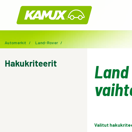
Kamux
Automerkit
/
Land-Rover
/
Hakukriteerit
Land 
vaiht
Valitut hakukrite