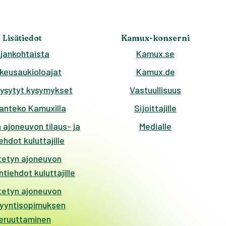
Lisätiedot
Kamux-konserni
jankohtaista
Kamux.se
keusaukioloajat
Kamux.de
kysytyt kysymykset
Vastuullisuus
anteko Kamuxilla
Sijoittajille
 ajoneuvon tilaus- ja
Medialle
hdot kuluttajille
tetyn ajoneuvon
tiehdot kuluttajille
tetyn ajoneuvon
yyntisopimuksen
eruuttaminen