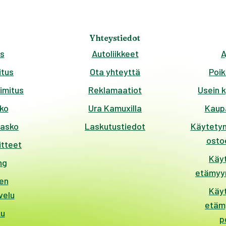
Yhteystiedot
s
Autoliikkeet
A
tus
Ota yhteyttä
Poik
imitus
Reklamaatiot
Usein 
ko
Ura Kamuxilla
Kaup
kasko
Laskutustiedot
Käytetyn
ostoe
itteet
Käy
ng
etämyyn
en
Käy
velu
etäm
ku
p