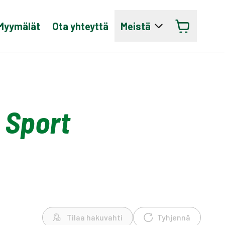
Myymälät
Ota yhteyttä
Meistä
 Sport
Tilaa hakuvahti
Tyhjennä