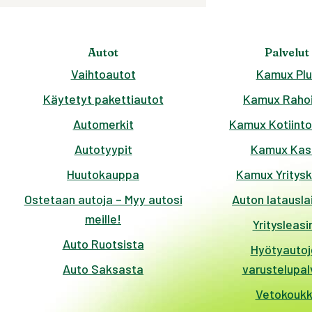
Autot
Palvelut
Vaihtoautot
Kamux Plu
Käytetyt pakettiautot
Kamux Rahoi
Automerkit
Kamux Kotiinto
Autotyypit
Kamux Kas
Huutokauppa
Kamux Yritys
Ostetaan autoja – Myy autosi
Auton latausla
meille!
Yritysleasi
Auto Ruotsista
Hyötyautoj
Auto Saksasta
varustelupal
Vetokouk