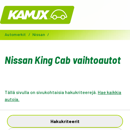
Kamux
Automerkit
/
Nissan
/
Nissan King Cab vaihtoautot
Tällä sivulla on sivukohtaisia hakukriteerejä.
Hae kaikkia
autoja.
Hakukriteerit