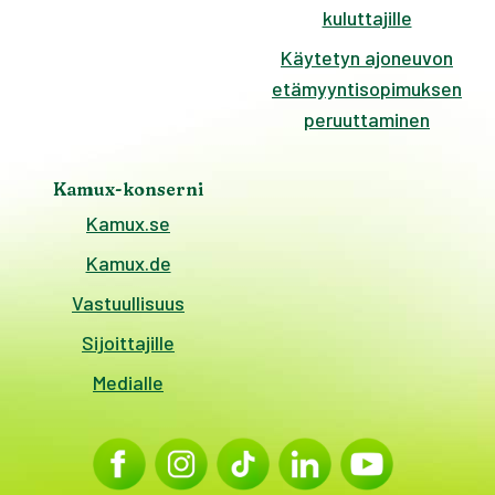
kuluttajille
Käytetyn ajoneuvon
etämyyntisopimuksen
peruuttaminen
Kamux-konserni
Kamux.se
Kamux.de
Vastuullisuus
Sijoittajille
Medialle