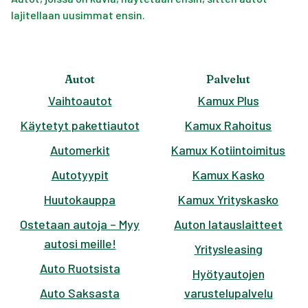
lajitellaan uusimmat ensin.
Autot
Palvelut
Vaihtoautot
Kamux Plus
Käytetyt pakettiautot
Kamux Rahoitus
Automerkit
Kamux Kotiintoimitus
Autotyypit
Kamux Kasko
Huutokauppa
Kamux Yrityskasko
Ostetaan autoja – Myy
Auton latauslaitteet
autosi meille!
Yritysleasing
Auto Ruotsista
Hyötyautojen
Auto Saksasta
varustelupalvelu