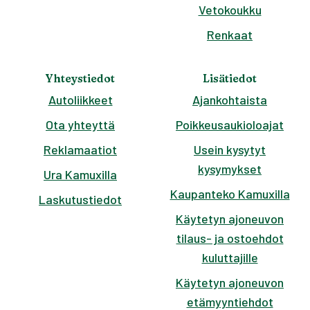
Vetokoukku
Renkaat
Yhteystiedot
Lisätiedot
Autoliikkeet
Ajankohtaista
Ota yhteyttä
Poikkeusaukioloajat
Reklamaatiot
Usein kysytyt
kysymykset
Ura Kamuxilla
Kaupanteko Kamuxilla
Laskutustiedot
Käytetyn ajoneuvon
tilaus- ja ostoehdot
kuluttajille
Käytetyn ajoneuvon
etämyyntiehdot