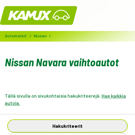
Kamux
Automerkit
/
Nissan
/
Nissan Navara vaihtoautot
Tällä sivulla on sivukohtaisia hakukriteerejä.
Hae kaikkia
autoja.
Hakukriteerit