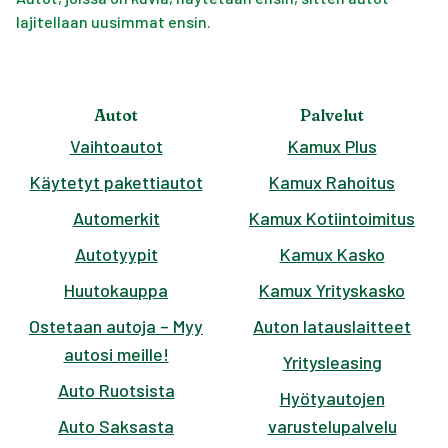
lajitellaan uusimmat ensin.
Autot
Palvelut
Vaihtoautot
Kamux Plus
Käytetyt pakettiautot
Kamux Rahoitus
Automerkit
Kamux Kotiintoimitus
Autotyypit
Kamux Kasko
Huutokauppa
Kamux Yrityskasko
Ostetaan autoja – Myy
Auton latauslaitteet
autosi meille!
Yritysleasing
Auto Ruotsista
Hyötyautojen
Auto Saksasta
varustelupalvelu