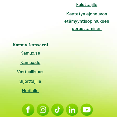
kuluttajille
Käytetyn ajoneuvon
etämyyntisopimuksen
peruuttaminen
Kamux-konserni
Kamux.se
Kamux.de
Vastuullisuus
Sijoittajille
Medialle