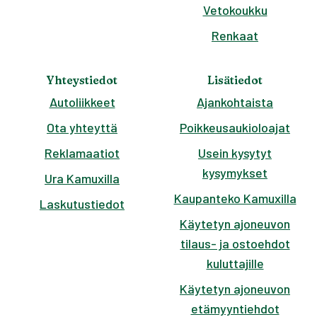
Vetokoukku
Renkaat
Yhteystiedot
Lisätiedot
Autoliikkeet
Ajankohtaista
Ota yhteyttä
Poikkeusaukioloajat
Reklamaatiot
Usein kysytyt
kysymykset
Ura Kamuxilla
Kaupanteko Kamuxilla
Laskutustiedot
Käytetyn ajoneuvon
tilaus- ja ostoehdot
kuluttajille
Käytetyn ajoneuvon
etämyyntiehdot