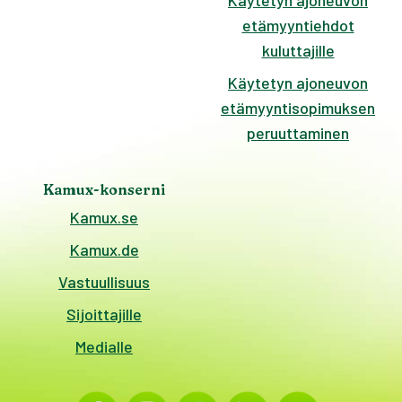
Käytetyn ajoneuvon
etämyyntiehdot
kuluttajille
Käytetyn ajoneuvon
etämyyntisopimuksen
peruuttaminen
Kamux-konserni
Kamux.se
Kamux.de
Vastuullisuus
Sijoittajille
Medialle