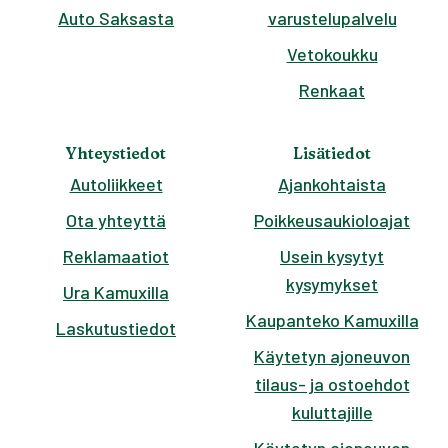
Auto Saksasta
varustelupalvelu
Vetokoukku
Renkaat
Yhteystiedot
Lisätiedot
Autoliikkeet
Ajankohtaista
Ota yhteyttä
Poikkeusaukioloajat
Reklamaatiot
Usein kysytyt
kysymykset
Ura Kamuxilla
Kaupanteko Kamuxilla
Laskutustiedot
Käytetyn ajoneuvon
tilaus- ja ostoehdot
kuluttajille