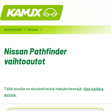
Kamux
Automerkit
/
Nissan
/
Nissan Pathfinder
vaihtoautot
Tällä sivulla on sivukohtaisia hakukriteerejä.
Hae kaikkia
autoja.