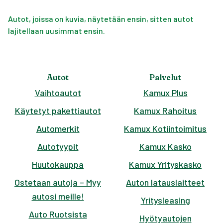
Autot, joissa on kuvia, näytetään ensin, sitten autot
lajitellaan uusimmat ensin.
Autot
Palvelut
Vaihtoautot
Kamux Plus
Käytetyt pakettiautot
Kamux Rahoitus
Automerkit
Kamux Kotiintoimitus
Autotyypit
Kamux Kasko
Huutokauppa
Kamux Yrityskasko
Ostetaan autoja – Myy
Auton latauslaitteet
autosi meille!
Yritysleasing
Auto Ruotsista
Hyötyautojen