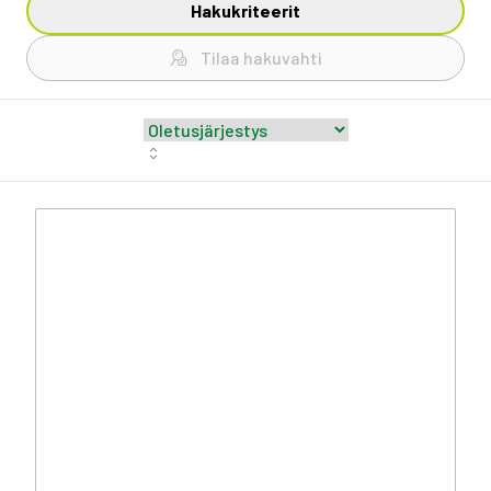
Hakukriteerit
Tilaa hakuvahti