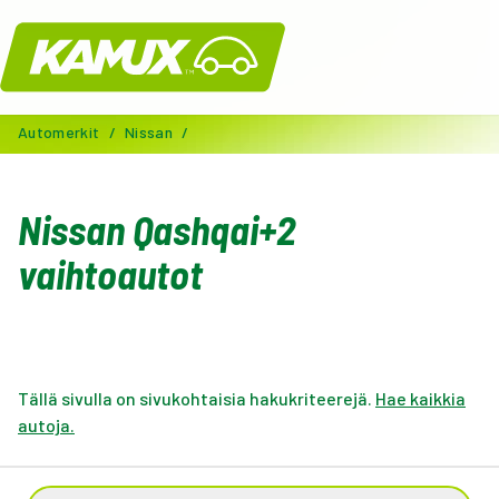
Kamux
Automerkit
/
Nissan
/
Nissan Qashqai+2
vaihtoautot
Tällä sivulla on sivukohtaisia hakukriteerejä.
Hae kaikkia
autoja.