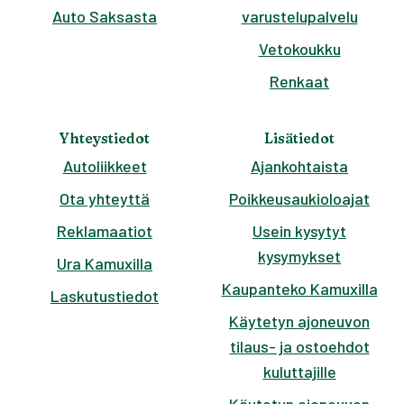
Auto Saksasta
varustelupalvelu
Vetokoukku
Renkaat
Yhteystiedot
Lisätiedot
Autoliikkeet
Ajankohtaista
Ota yhteyttä
Poikkeusaukioloajat
Reklamaatiot
Usein kysytyt
kysymykset
Ura Kamuxilla
Kaupanteko Kamuxilla
Laskutustiedot
Käytetyn ajoneuvon
tilaus- ja ostoehdot
kuluttajille