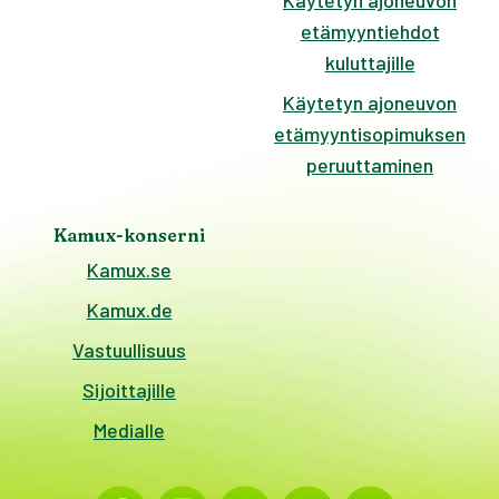
Käytetyn ajoneuvon
etämyyntiehdot
kuluttajille
Käytetyn ajoneuvon
etämyyntisopimuksen
peruuttaminen
Kamux-konserni
Kamux.se
Kamux.de
Vastuullisuus
Sijoittajille
Medialle