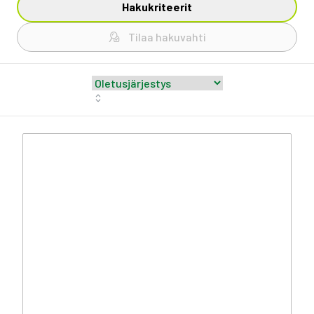
Hakukriteerit
Tilaa hakuvahti