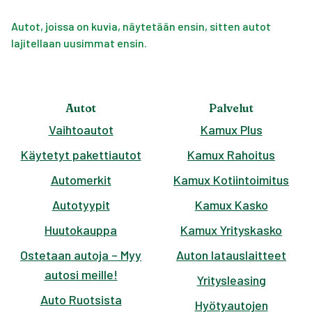
Autot, joissa on kuvia, näytetään ensin, sitten autot
lajitellaan uusimmat ensin.
Autot
Palvelut
Vaihtoautot
Kamux Plus
Käytetyt pakettiautot
Kamux Rahoitus
Automerkit
Kamux Kotiintoimitus
Autotyypit
Kamux Kasko
Huutokauppa
Kamux Yrityskasko
Ostetaan autoja – Myy
Auton latauslaitteet
autosi meille!
Yritysleasing
Auto Ruotsista
Hyötyautojen