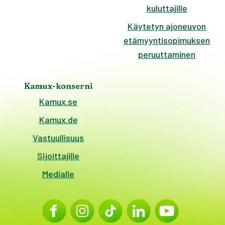
kuluttajille
Käytetyn ajoneuvon
etämyyntisopimuksen
peruuttaminen
Kamux-konserni
Kamux.se
Kamux.de
Vastuullisuus
Sijoittajille
Medialle