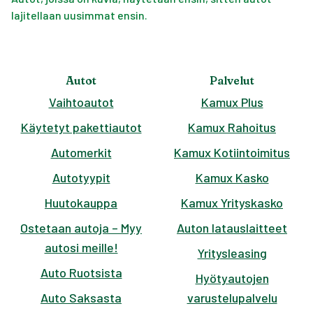
lajitellaan uusimmat ensin.
Autot
Palvelut
Vaihtoautot
Kamux Plus
Käytetyt pakettiautot
Kamux Rahoitus
Automerkit
Kamux Kotiintoimitus
Autotyypit
Kamux Kasko
Huutokauppa
Kamux Yrityskasko
Ostetaan autoja – Myy
Auton latauslaitteet
autosi meille!
Yritysleasing
Auto Ruotsista
Hyötyautojen
Auto Saksasta
varustelupalvelu