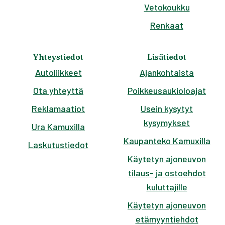
Vetokoukku
Renkaat
Yhteystiedot
Lisätiedot
Autoliikkeet
Ajankohtaista
Ota yhteyttä
Poikkeusaukioloajat
Reklamaatiot
Usein kysytyt
kysymykset
Ura Kamuxilla
Kaupanteko Kamuxilla
Laskutustiedot
Käytetyn ajoneuvon
tilaus- ja ostoehdot
kuluttajille
Käytetyn ajoneuvon
etämyyntiehdot