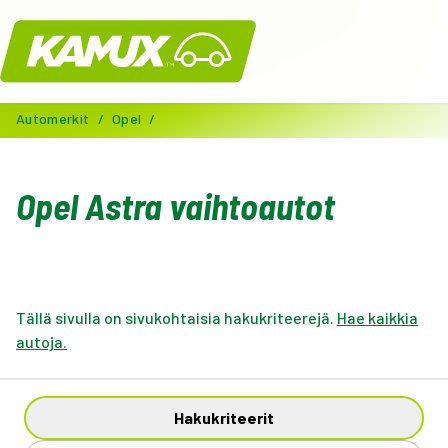
Kamux
Automerkit
/
Opel
/
Opel Astra vaihtoautot
Tällä sivulla on sivukohtaisia hakukriteerejä.
Hae kaikkia
autoja.
Hakukriteerit