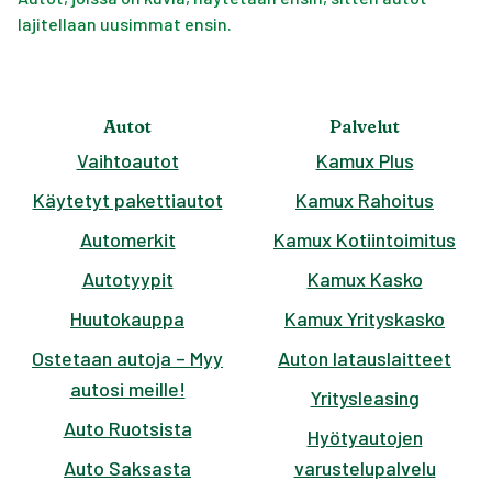
lajitellaan uusimmat ensin.
Autot
Palvelut
Vaihtoautot
Kamux Plus
Käytetyt pakettiautot
Kamux Rahoitus
Automerkit
Kamux Kotiintoimitus
Autotyypit
Kamux Kasko
Huutokauppa
Kamux Yrityskasko
Ostetaan autoja – Myy
Auton latauslaitteet
autosi meille!
Yritysleasing
Auto Ruotsista
Hyötyautojen
Auto Saksasta
varustelupalvelu