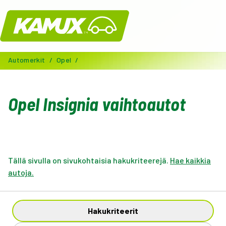
Kamux
Automerkit
/
Opel
/
Opel Insignia vaihtoautot
Tällä sivulla on sivukohtaisia hakukriteerejä.
Hae kaikkia
autoja.
Hakukriteerit