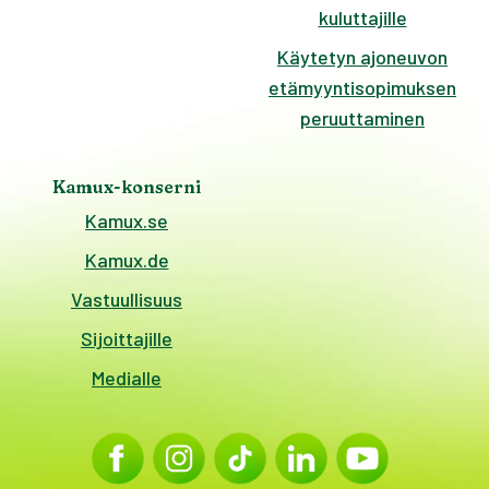
kuluttajille
Käytetyn ajoneuvon
etämyyntisopimuksen
peruuttaminen
Kamux-konserni
Kamux.se
Kamux.de
Vastuullisuus
Sijoittajille
Medialle