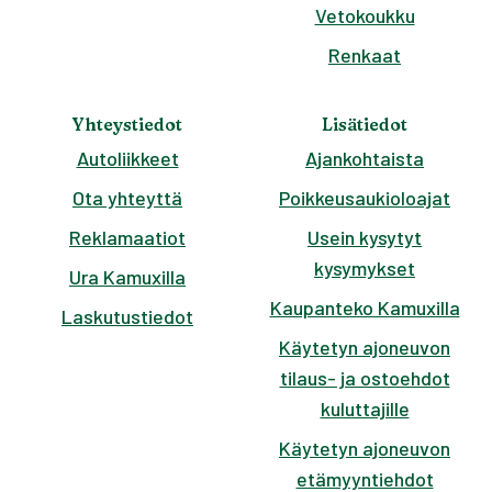
Vetokoukku
Renkaat
Yhteystiedot
Lisätiedot
Autoliikkeet
Ajankohtaista
Ota yhteyttä
Poikkeusaukioloajat
Reklamaatiot
Usein kysytyt
kysymykset
Ura Kamuxilla
Kaupanteko Kamuxilla
Laskutustiedot
Käytetyn ajoneuvon
tilaus- ja ostoehdot
kuluttajille
Käytetyn ajoneuvon
etämyyntiehdot