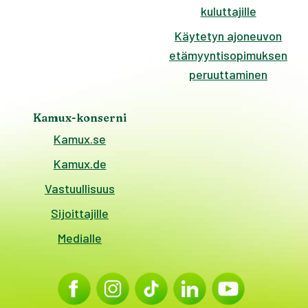
kuluttajille
Käytetyn ajoneuvon
etämyyntisopimuksen
peruuttaminen
Kamux-konserni
Kamux.se
Kamux.de
Vastuullisuus
Sijoittajille
Medialle