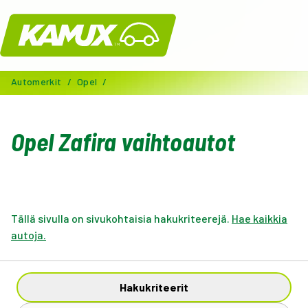
Kamux
Automerkit
/
Opel
/
Opel Zafira vaihtoautot
Tällä sivulla on sivukohtaisia hakukriteerejä.
Hae kaikkia
autoja.
Hakukriteerit