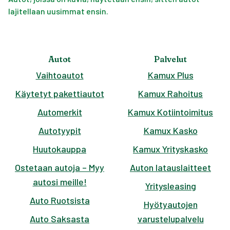
lajitellaan uusimmat ensin.
Autot
Palvelut
Vaihtoautot
Kamux Plus
Käytetyt pakettiautot
Kamux Rahoitus
Automerkit
Kamux Kotiintoimitus
Autotyypit
Kamux Kasko
Huutokauppa
Kamux Yrityskasko
Ostetaan autoja – Myy
Auton latauslaitteet
autosi meille!
Yritysleasing
Auto Ruotsista
Hyötyautojen
Auto Saksasta
varustelupalvelu