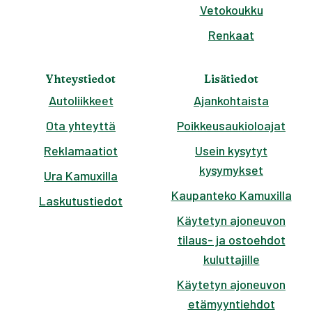
Vetokoukku
Renkaat
Yhteystiedot
Lisätiedot
Autoliikkeet
Ajankohtaista
Ota yhteyttä
Poikkeusaukioloajat
Reklamaatiot
Usein kysytyt
kysymykset
Ura Kamuxilla
Kaupanteko Kamuxilla
Laskutustiedot
Käytetyn ajoneuvon
tilaus- ja ostoehdot
kuluttajille
Käytetyn ajoneuvon
etämyyntiehdot