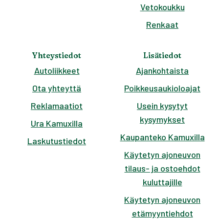
Vetokoukku
Renkaat
Yhteystiedot
Lisätiedot
Autoliikkeet
Ajankohtaista
Ota yhteyttä
Poikkeusaukioloajat
Reklamaatiot
Usein kysytyt
kysymykset
Ura Kamuxilla
Kaupanteko Kamuxilla
Laskutustiedot
Käytetyn ajoneuvon
tilaus- ja ostoehdot
kuluttajille
Käytetyn ajoneuvon
etämyyntiehdot