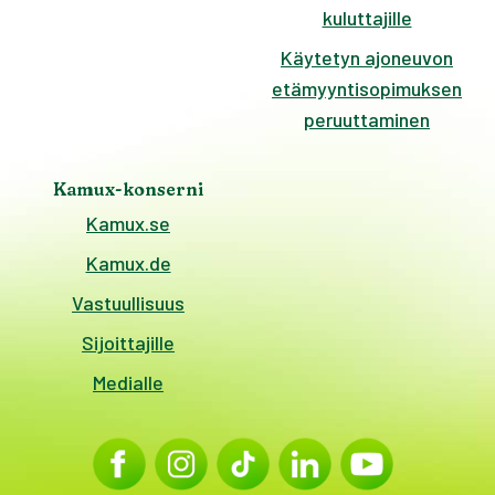
kuluttajille
Käytetyn ajoneuvon
etämyyntisopimuksen
peruuttaminen
Kamux-konserni
Kamux.se
Kamux.de
Vastuullisuus
Sijoittajille
Medialle