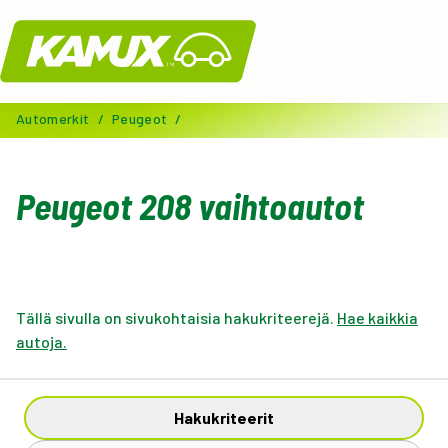
Kamux
Automerkit
/
Peugeot
/
Peugeot 208 vaihtoautot
Tällä sivulla on sivukohtaisia hakukriteerejä.
Hae kaikkia
autoja.
Hakukriteerit