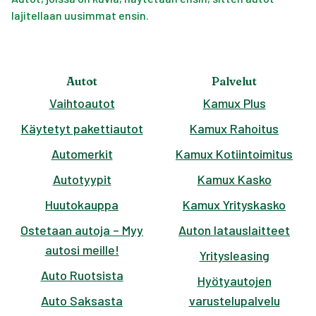
lajitellaan uusimmat ensin.
Autot
Palvelut
Vaihtoautot
Kamux Plus
Käytetyt pakettiautot
Kamux Rahoitus
Automerkit
Kamux Kotiintoimitus
Autotyypit
Kamux Kasko
Huutokauppa
Kamux Yrityskasko
Ostetaan autoja – Myy
Auton latauslaitteet
autosi meille!
Yritysleasing
Auto Ruotsista
Hyötyautojen
Auto Saksasta
varustelupalvelu