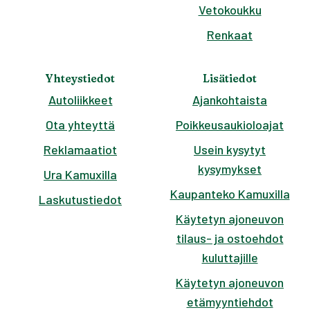
Vetokoukku
Renkaat
Yhteystiedot
Lisätiedot
Autoliikkeet
Ajankohtaista
Ota yhteyttä
Poikkeusaukioloajat
Reklamaatiot
Usein kysytyt
kysymykset
Ura Kamuxilla
Kaupanteko Kamuxilla
Laskutustiedot
Käytetyn ajoneuvon
tilaus- ja ostoehdot
kuluttajille
Käytetyn ajoneuvon
etämyyntiehdot