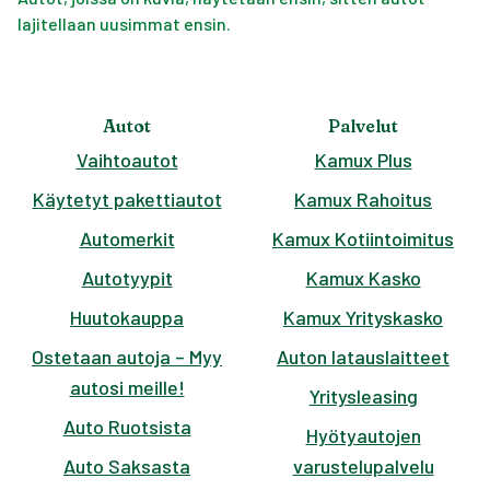
lajitellaan uusimmat ensin.
Autot
Palvelut
Vaihtoautot
Kamux Plus
Käytetyt pakettiautot
Kamux Rahoitus
Automerkit
Kamux Kotiintoimitus
Autotyypit
Kamux Kasko
Huutokauppa
Kamux Yrityskasko
Ostetaan autoja – Myy
Auton latauslaitteet
autosi meille!
Yritysleasing
Auto Ruotsista
Hyötyautojen
Auto Saksasta
varustelupalvelu