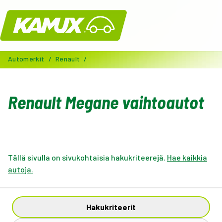
Kamux
Automerkit
/
Renault
/
Renault Megane vaihtoautot
Tällä sivulla on sivukohtaisia hakukriteerejä.
Hae kaikkia
autoja.
Hakukriteerit