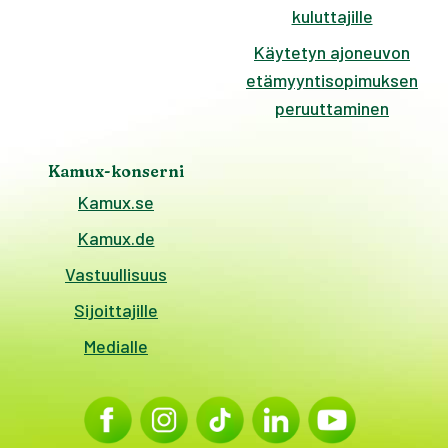
kuluttajille
Käytetyn ajoneuvon
etämyyntisopimuksen
peruuttaminen
Kamux-konserni
Kamux.se
Kamux.de
Vastuullisuus
Sijoittajille
Medialle