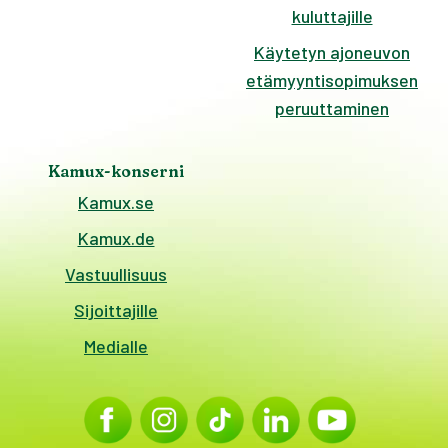
kuluttajille
Käytetyn ajoneuvon
etämyyntisopimuksen
peruuttaminen
Kamux-konserni
Kamux.se
Kamux.de
Vastuullisuus
Sijoittajille
Medialle