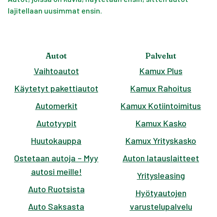
lajitellaan uusimmat ensin.
Autot
Palvelut
Vaihtoautot
Kamux Plus
Käytetyt pakettiautot
Kamux Rahoitus
Automerkit
Kamux Kotiintoimitus
Autotyypit
Kamux Kasko
Huutokauppa
Kamux Yrityskasko
Ostetaan autoja – Myy
Auton latauslaitteet
autosi meille!
Yritysleasing
Auto Ruotsista
Hyötyautojen
Auto Saksasta
varustelupalvelu