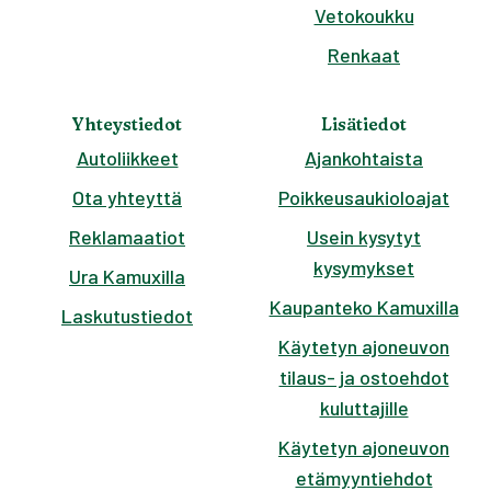
Vetokoukku
Renkaat
Yhteystiedot
Lisätiedot
Autoliikkeet
Ajankohtaista
Ota yhteyttä
Poikkeusaukioloajat
Reklamaatiot
Usein kysytyt
kysymykset
Ura Kamuxilla
Kaupanteko Kamuxilla
Laskutustiedot
Käytetyn ajoneuvon
tilaus- ja ostoehdot
kuluttajille
Käytetyn ajoneuvon
etämyyntiehdot