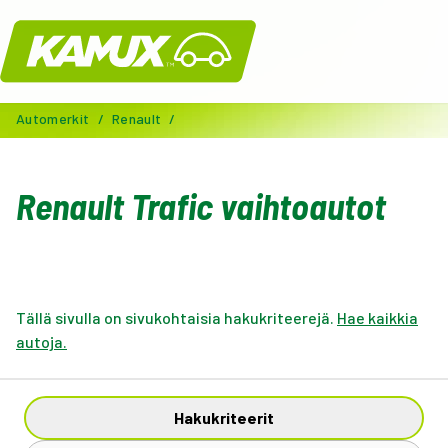
Kamux
Automerkit
/
Renault
/
Renault Trafic vaihtoautot
Tällä sivulla on sivukohtaisia hakukriteerejä.
Hae kaikkia
autoja.
Hakukriteerit