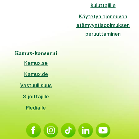
kuluttajille
Käytetyn ajoneuvon
etämyyntisopimuksen
peruuttaminen
Kamux-konserni
Kamux.se
Kamux.de
Vastuullisuus
Sijoittajille
Medialle