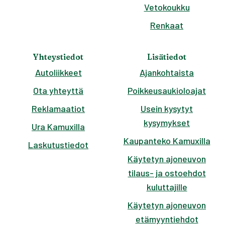
Vetokoukku
Renkaat
Yhteystiedot
Lisätiedot
Autoliikkeet
Ajankohtaista
Ota yhteyttä
Poikkeusaukioloajat
Reklamaatiot
Usein kysytyt
kysymykset
Ura Kamuxilla
Kaupanteko Kamuxilla
Laskutustiedot
Käytetyn ajoneuvon
tilaus- ja ostoehdot
kuluttajille
Käytetyn ajoneuvon
etämyyntiehdot