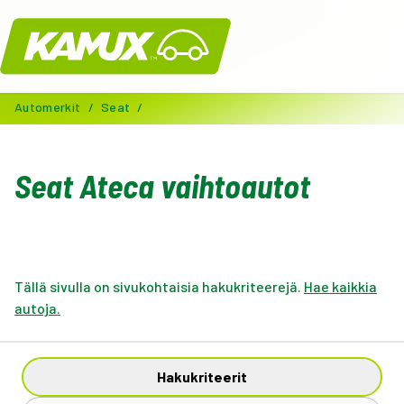
Kamux
Automerkit
/
Seat
/
Seat Ateca vaihtoautot
Tällä sivulla on sivukohtaisia hakukriteerejä.
Hae kaikkia
autoja.
Hakukriteerit