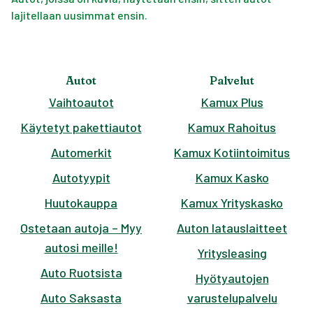
lajitellaan uusimmat ensin.
Autot
Palvelut
Vaihtoautot
Kamux Plus
Käytetyt pakettiautot
Kamux Rahoitus
Automerkit
Kamux Kotiintoimitus
Autotyypit
Kamux Kasko
Huutokauppa
Kamux Yrityskasko
Ostetaan autoja – Myy
Auton latauslaitteet
autosi meille!
Yritysleasing
Auto Ruotsista
Hyötyautojen
Auto Saksasta
varustelupalvelu