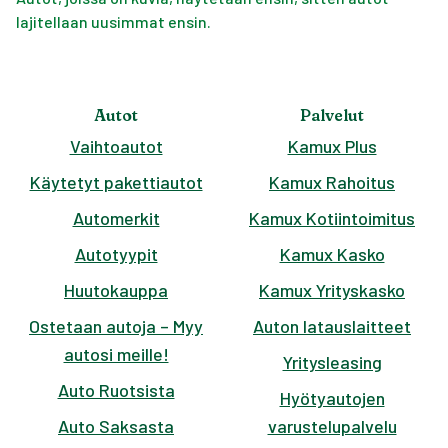
lajitellaan uusimmat ensin.
Autot
Palvelut
Vaihtoautot
Kamux Plus
Käytetyt pakettiautot
Kamux Rahoitus
Automerkit
Kamux Kotiintoimitus
Autotyypit
Kamux Kasko
Huutokauppa
Kamux Yrityskasko
Ostetaan autoja – Myy
Auton latauslaitteet
autosi meille!
Yritysleasing
Auto Ruotsista
Hyötyautojen
Auto Saksasta
varustelupalvelu