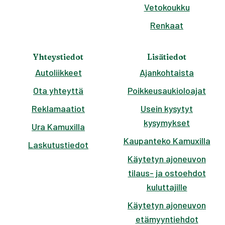
Vetokoukku
Renkaat
Yhteystiedot
Lisätiedot
Autoliikkeet
Ajankohtaista
Ota yhteyttä
Poikkeusaukioloajat
Reklamaatiot
Usein kysytyt
kysymykset
Ura Kamuxilla
Kaupanteko Kamuxilla
Laskutustiedot
Käytetyn ajoneuvon
tilaus- ja ostoehdot
kuluttajille
Käytetyn ajoneuvon
etämyyntiehdot