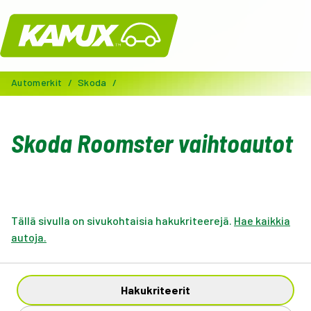
Kamux
Automerkit
/
Skoda
/
Skoda Roomster vaihtoautot
Tällä sivulla on sivukohtaisia hakukriteerejä.
Hae kaikkia
autoja.
Hakukriteerit