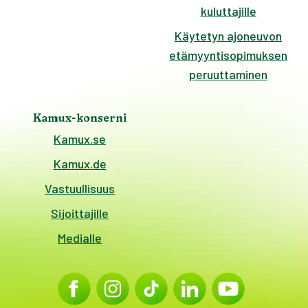
kuluttajille
Käytetyn ajoneuvon
etämyyntisopimuksen
peruuttaminen
Kamux-konserni
Kamux.se
Kamux.de
Vastuullisuus
Sijoittajille
Medialle