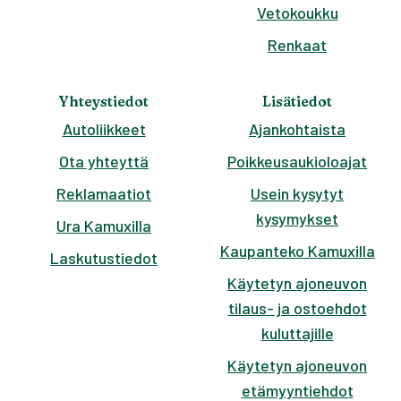
Vetokoukku
Renkaat
Yhteystiedot
Lisätiedot
Autoliikkeet
Ajankohtaista
Ota yhteyttä
Poikkeusaukioloajat
Reklamaatiot
Usein kysytyt
kysymykset
Ura Kamuxilla
Kaupanteko Kamuxilla
Laskutustiedot
Käytetyn ajoneuvon
tilaus- ja ostoehdot
kuluttajille
Käytetyn ajoneuvon
etämyyntiehdot