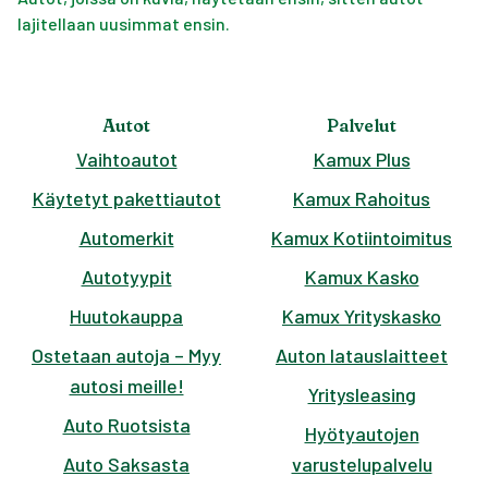
lajitellaan uusimmat ensin.
Autot
Palvelut
Vaihtoautot
Kamux Plus
Käytetyt pakettiautot
Kamux Rahoitus
Automerkit
Kamux Kotiintoimitus
Autotyypit
Kamux Kasko
Huutokauppa
Kamux Yrityskasko
Ostetaan autoja – Myy
Auton latauslaitteet
autosi meille!
Yritysleasing
Auto Ruotsista
Hyötyautojen
Auto Saksasta
varustelupalvelu