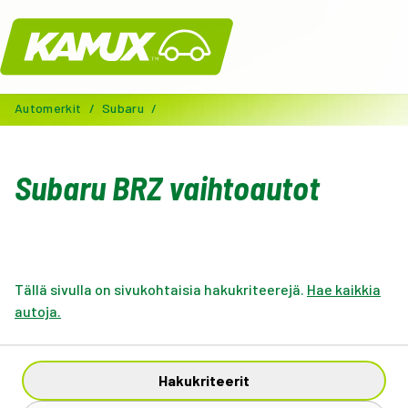
Kamux
Automerkit
/
Subaru
/
Subaru BRZ vaihtoautot
Tällä sivulla on sivukohtaisia hakukriteerejä.
Hae kaikkia
autoja.
Hakukriteerit