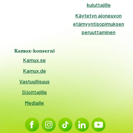
kuluttajille
Käytetyn ajoneuvon
etämyyntisopimuksen
peruuttaminen
Kamux-konserni
Kamux.se
Kamux.de
Vastuullisuus
Sijoittajille
Medialle