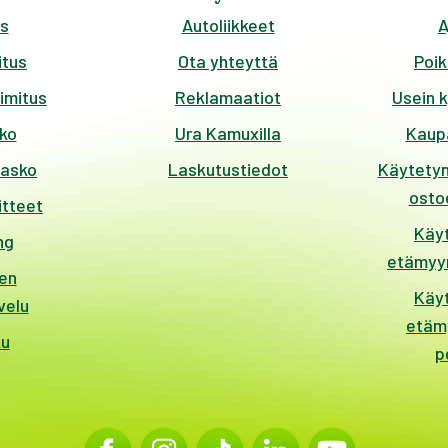
s
Autoliikkeet
A
tus
Ota yhteyttä
Poik
imitus
Reklamaatiot
Usein 
ko
Ura Kamuxilla
Kaup
kasko
Laskutustiedot
Käytetyn
ostoe
itteet
Käy
ng
etämyyn
en
Käy
velu
etäm
ku
p