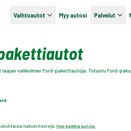
Vaihtoautot
Myy autosi
Palvelut
pakettiautot
t laajan valikoiman Ford-pakettiautoja. Tutustu Ford-pak
erit
ivukohtaisia hakukriteerejä.
Hae kaikkia autoja.