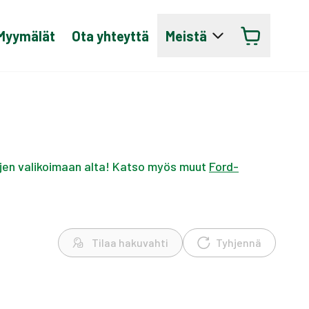
Myymälät
Ota yhteyttä
Meistä
ujen valikoimaan alta! Katso myös muut
Ford-
Tilaa hakuvahti
Tyhjennä