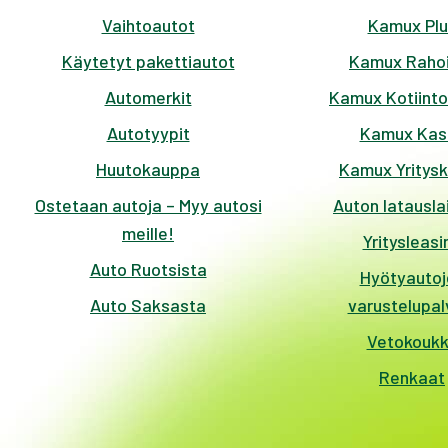
Vaihtoautot
Kamux Plu
Käytetyt pakettiautot
Kamux Rahoi
Automerkit
Kamux Kotiinto
Autotyypit
Kamux Kas
Huutokauppa
Kamux Yritys
Ostetaan autoja – Myy autosi
Auton latausla
meille!
Yritysleasi
Auto Ruotsista
Hyötyautoj
Auto Saksasta
varustelupal
Vetokouk
Renkaat