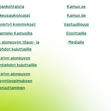
jankohtaista
Kamux.se
keusaukioloajat
Kamux.de
kysytyt kysymykset
Vastuullisuus
anteko Kamuxilla
Sijoittajille
 ajoneuvon tilaus- ja
Medialle
hdot kuluttajille
tetyn ajoneuvon
tiehdot kuluttajille
tetyn ajoneuvon
yyntisopimuksen
eruuttaminen