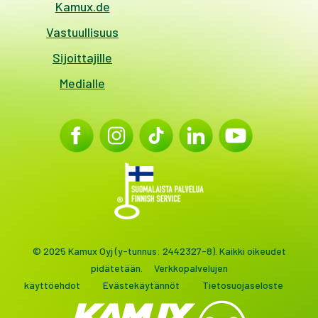
Kamux.de
Vastuullisuus
Sijoittajille
Medialle
© 2025 Kamux Oyj (y-tunnus: 2442327-8). Kaikki oikeudet
pidätetään.
Verkkopalvelujen
käyttöehdot
Evästekäytännöt
Tietosuojaseloste