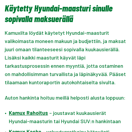
Käytetty Hyundai-maasturi sinulle
sopivalla maksuerällä
Kamuxilta löydät käytetyt Hyundai-maasturit
valikoimasta moneen makuun ja budjettiin, ja maksat
juuri omaan tilanteeseesi sopivalla kuukausierällä.
Lisäksi kaikki maasturit käyvät läpi
tarkastusprosessin ennen myyntiä, jotta ostaminen
on mahdollisimman turvallista ja läpinäkyvää. Pääset
tilaamaan kuntoraportin autokohtaiselta sivulta.
Auton hankinta hoituu meillä helposti alusta loppuun:
•
Kamux Rahoitus
– joustavat kuukausierät
Hyundai-maasturin tai Hyundai SUV:n hankintaan
•
Kamux Kasko
– vakuutusratkaisu kätevästi