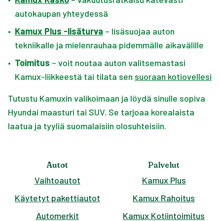
autokaupan yhteydessä
•
Kamux Plus -lisäturva
– lisäsuojaa auton
tekniikalle ja mielenrauhaa pidemmälle aikavälille
•
Toimitus
– voit noutaa auton valitsemastasi
Kamux-liikkeestä tai tilata sen
suoraan kotiovellesi
Tutustu Kamuxin valikoimaan ja löydä sinulle sopiva
Hyundai maasturi tai SUV. Se tarjoaa korealaista
laatua ja tyyliä suomalaisiin olosuhteisiin.
Autot
Palvelut
Vaihtoautot
Kamux Plus
Käytetyt pakettiautot
Kamux Rahoitus
Automerkit
Kamux Kotiintoimitus