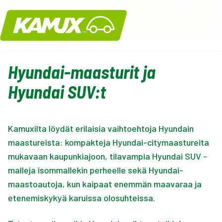
Kamux
Hyundai-maasturit ja
Hyundai SUV:t
Kamuxilta löydät erilaisia vaihtoehtoja Hyundain
maastureista: kompakteja Hyundai-citymaastureita
mukavaan kaupunkiajoon, tilavampia Hyundai SUV -
malleja isommallekin perheelle sekä Hyundai-
maastoautoja, kun kaipaat enemmän maavaraa ja
etenemiskykyä karuissa olosuhteissa.