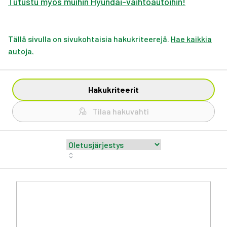
Tutustu myös muihin Hyundai-vaihtoautoihin!
Tällä sivulla on sivukohtaisia hakukriteerejä.
Hae kaikkia
autoja.
Hakukriteerit
Tilaa hakuvahti