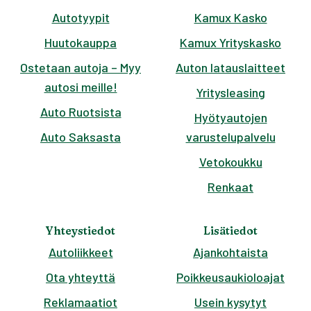
Autotyypit
Kamux Kasko
Huutokauppa
Kamux Yrityskasko
Ostetaan autoja – Myy
Auton latauslaitteet
autosi meille!
Yritysleasing
Auto Ruotsista
Hyötyautojen
Auto Saksasta
varustelupalvelu
Vetokoukku
Renkaat
Yhteystiedot
Lisätiedot
Autoliikkeet
Ajankohtaista
Ota yhteyttä
Poikkeusaukioloajat
Reklamaatiot
Usein kysytyt