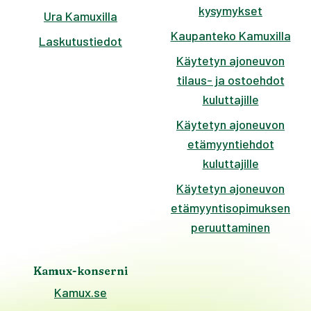
kysymykset
Ura Kamuxilla
Kaupanteko Kamuxilla
Laskutustiedot
Käytetyn ajoneuvon
tilaus- ja ostoehdot
kuluttajille
Käytetyn ajoneuvon
etämyyntiehdot
kuluttajille
Käytetyn ajoneuvon
etämyyntisopimuksen
peruuttaminen
Kamux-konserni
Kamux.se