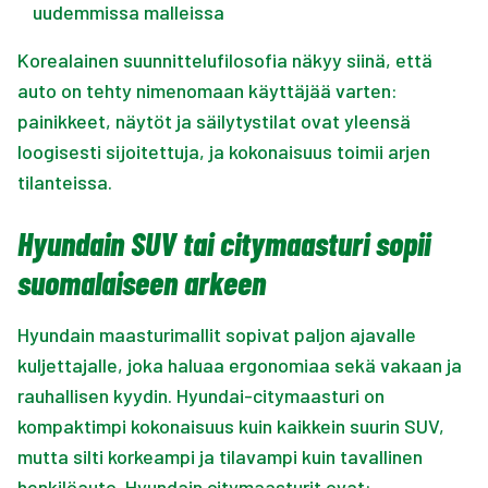
uudemmissa malleissa
Korealainen suunnittelufilosofia näkyy siinä, että
auto on tehty nimenomaan käyttäjää varten:
painikkeet, näytöt ja säilytystilat ovat yleensä
loogisesti sijoitettuja, ja kokonaisuus toimii arjen
tilanteissa.
Hyundain SUV tai citymaasturi sopii
suomalaiseen arkeen
Hyundain maasturimallit sopivat paljon ajavalle
kuljettajalle, joka haluaa ergonomiaa sekä vakaan ja
rauhallisen kyydin. Hyundai-citymaasturi on
kompaktimpi kokonaisuus kuin kaikkein suurin SUV,
mutta silti korkeampi ja tilavampi kuin tavallinen
henkilöauto. Hyundain citymaasturit ovat: