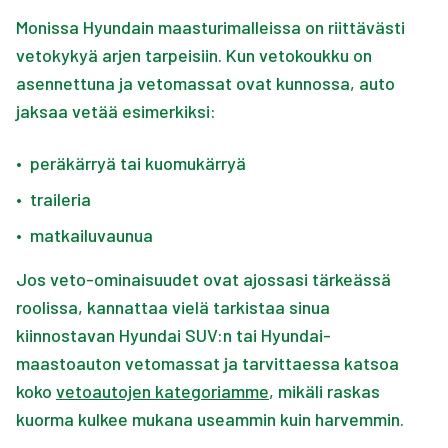
Monissa Hyundain maasturimalleissa on riittävästi
vetokykyä arjen tarpeisiin. Kun vetokoukku on
asennettuna ja vetomassat ovat kunnossa, auto
jaksaa vetää esimerkiksi:
•
peräkärryä tai kuomukärryä
•
traileria
•
matkailuvaunua
Jos veto-ominaisuudet ovat ajossasi tärkeässä
roolissa, kannattaa vielä tarkistaa sinua
kiinnostavan Hyundai SUV:n tai Hyundai-
maastoauton vetomassat ja tarvittaessa katsoa
koko
vetoautojen kategoriamme
, mikäli raskas
kuorma kulkee mukana useammin kuin harvemmin.