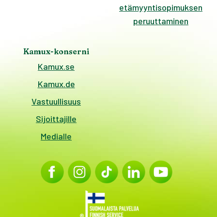
etämyyntisopimuksen
peruuttaminen
Kamux-konserni
Kamux.se
Kamux.de
Vastuullisuus
Sijoittajille
Medialle