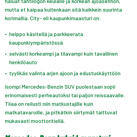
haluat tähtilogon keulalle ja korkean ajoasennon,
mutta et kaipaa kuitenkaan sitä kaikkein suurinta
korimallia. City- eli kaupunkimaasturi on:
•
helppo käsitellä ja parkkeerata
kaupunkiympäristössä
•
selvästi korkeampi ja tilavampi kuin tavallinen
henkilöauto
•
tyylikäs valinta arjen ajoon ja edustuskäyttöön
Isompi Mercedes-Benzin SUV puolestaan sopii
erinomaisesti perheautoksi tai paljon reissaavalle.
Tilaa on reilusti niin matkustajille kuin
matkatavaroille, ja pitkätkin siirtymät taittuvat
mukavasti moottoritiellä.