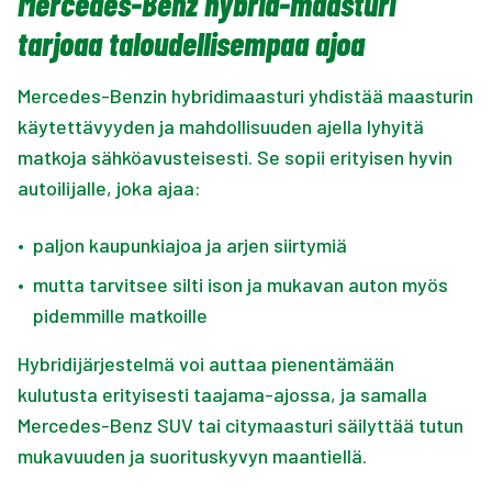
Mercedes-Benz hybrid-maasturi
tarjoaa taloudellisempaa ajoa
Mercedes-Benzin hybridimaasturi yhdistää maasturin
käytettävyyden ja mahdollisuuden ajella lyhyitä
matkoja sähköavusteisesti. Se sopii erityisen hyvin
autoilijalle, joka ajaa:
•
paljon kaupunkiajoa ja arjen siirtymiä
•
mutta tarvitsee silti ison ja mukavan auton myös
pidemmille matkoille
Hybridijärjestelmä voi auttaa pienentämään
kulutusta erityisesti taajama-ajossa, ja samalla
Mercedes-Benz SUV tai citymaasturi säilyttää tutun
mukavuuden ja suorituskyvyn maantiellä.