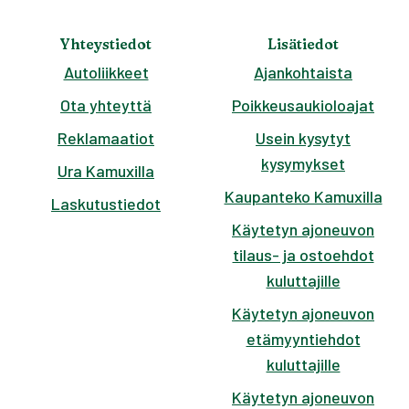
Yhteystiedot
Lisätiedot
Autoliikkeet
Ajankohtaista
Ota yhteyttä
Poikkeusaukioloajat
Reklamaatiot
Usein kysytyt
kysymykset
Ura Kamuxilla
Kaupanteko Kamuxilla
Laskutustiedot
Käytetyn ajoneuvon
tilaus- ja ostoehdot
kuluttajille
Käytetyn ajoneuvon
etämyyntiehdot
kuluttajille
Käytetyn ajoneuvon