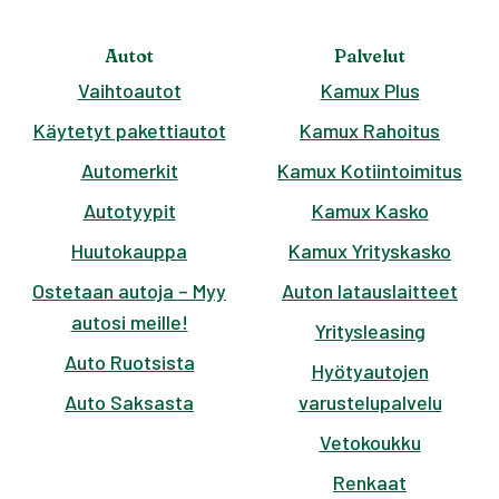
Autot
Palvelut
Vaihtoautot
Kamux Plus
Käytetyt pakettiautot
Kamux Rahoitus
Automerkit
Kamux Kotiintoimitus
Autotyypit
Kamux Kasko
Huutokauppa
Kamux Yrityskasko
Ostetaan autoja – Myy
Auton latauslaitteet
autosi meille!
Yritysleasing
Auto Ruotsista
Hyötyautojen
Auto Saksasta
varustelupalvelu
Vetokoukku
Renkaat