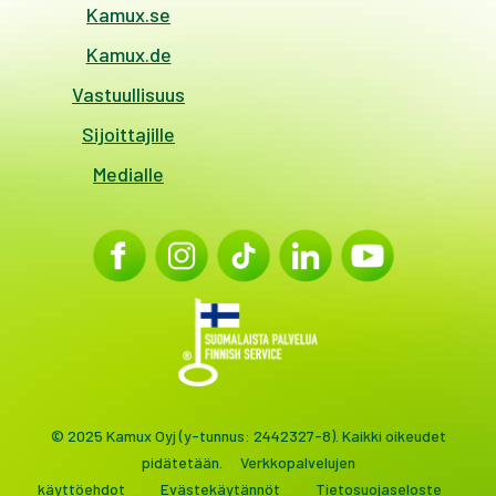
Kamux.se
Kamux.de
Vastuullisuus
Sijoittajille
Medialle
© 2025 Kamux Oyj (y-tunnus: 2442327-8). Kaikki oikeudet
pidätetään.
Verkkopalvelujen
käyttöehdot
Evästekäytännöt
Tietosuojaseloste