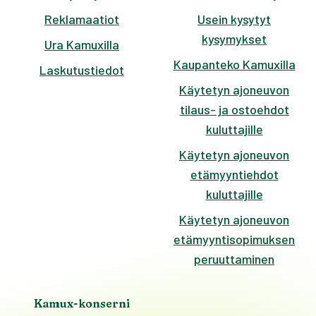
Reklamaatiot
Usein kysytyt
kysymykset
Ura Kamuxilla
Kaupanteko Kamuxilla
Laskutustiedot
Käytetyn ajoneuvon
tilaus- ja ostoehdot
kuluttajille
Käytetyn ajoneuvon
etämyyntiehdot
kuluttajille
Käytetyn ajoneuvon
etämyyntisopimuksen
peruuttaminen
Kamux-konserni