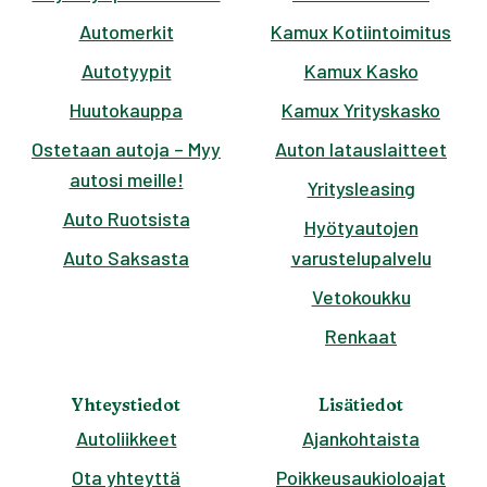
Automerkit
Kamux Kotiintoimitus
Autotyypit
Kamux Kasko
Huutokauppa
Kamux Yrityskasko
Ostetaan autoja – Myy
Auton latauslaitteet
autosi meille!
Yritysleasing
Auto Ruotsista
Hyötyautojen
Auto Saksasta
varustelupalvelu
Vetokoukku
Renkaat
Yhteystiedot
Lisätiedot
Autoliikkeet
Ajankohtaista
Ota yhteyttä
Poikkeusaukioloajat